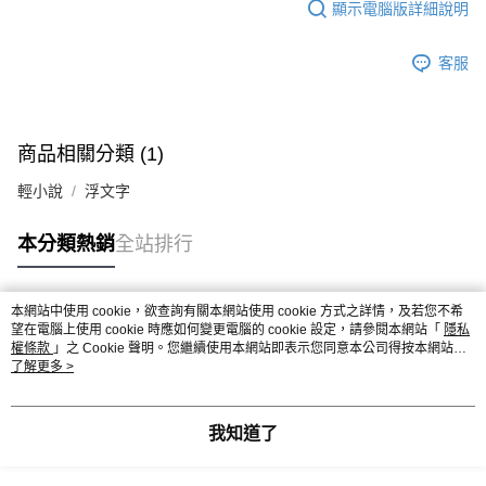
顯示電腦版詳細說明
客服
商品相關分類 (1)
輕小說
浮文字
本分類熱銷
全站排行
本網站中使用 cookie，欲查詢有關本網站使用 cookie 方式之詳情，及若您不希
熱門標籤
望在電腦上使用 cookie 時應如何變更電腦的 cookie 設定，請參閱本網站「
隱私
權條款
」之 Cookie 聲明。您繼續使用本網站即表示您同意本公司得按本網站使
用條款之 Cookie 聲明使用 cookie。
了解更多 >
我知道了