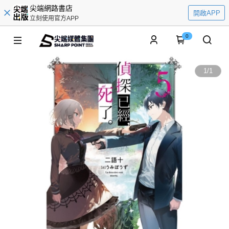
尖端網路書店
開啟APP
立刻使用官方APP
0
1
/
1