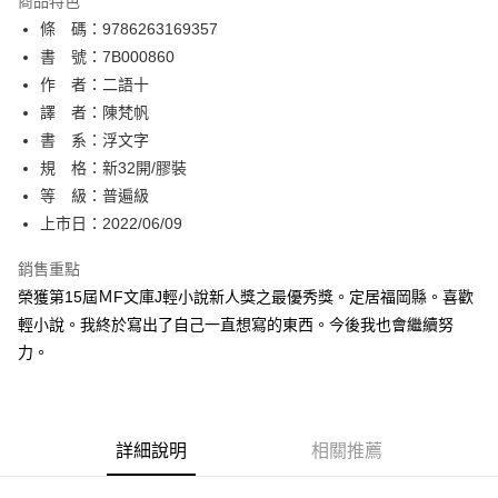
商品特色
相關說明
條 碼：9786263169357
【關於「AFTEE先享後付」】
ATM付款
AFTEE先享後付是「在收到商品之後才付款」的支付方式。 讓您購物簡單
書 號：7B000860
便利好安心！
作 者：二語十
１．簡單：不需註冊會員、不需綁卡、不需儲值。
運送方式
譯 者：陳梵帆
２．便利：只要手機號碼，簡訊認證，即可結帳。
３．安心：先確認商品／服務後，再付款。
書 系：浮文字
全家取貨付款
規 格：新32開/膠裝
每筆NT$80，滿NT$500(含以上)免運費
【「AFTEE先享後付」結帳流程】
１．於結帳方式選擇「AFTEE先享後付」後，將跳轉至「AFTEE先享後付」
等 級：普遍級
付款後全家取貨
結帳頁面，進行簡訊認證並確認金額後，即可完成結帳。
上市日：2022/06/09
２．訂單成立數日內，您將收到繳費通知簡訊。
每筆NT$80，滿NT$500(含以上)免運費
３．收到繳費通知簡訊後14天內，點擊此簡訊中的連結，可透過四大超商／
銷售重點
ATM／網路銀行／等多元方式進行付款，方視為交易完成。
萊爾富取貨付款
※ 請注意：結帳手續完成當下不需立刻繳費，但若您需要取消訂單，請聯絡
榮獲第15屆ＭF文庫J輕小說新人獎之最優秀獎。定居福岡縣。喜歡
每筆NT$80，滿NT$500(含以上)免運費
購買商品的店家。未經商家同意取消之訂單仍視為有效，需透過AFTEE先享
輕小說。我終於寫出了自己一直想寫的東西。今後我也會繼續努
後付繳納相關費用。
力。
付款後萊爾富取貨
※ 交易是否成功請以「AFTEE先享後付 」之結帳頁面顯示為準，若有關於
是否繳費成功／繳費後需取消欲退款等相關疑問，請聯繫「AFTEE先享後付
每筆NT$80，滿NT$500(含以上)免運費
客戶支援中心」
https://netprotections.freshdesk.com/support/home
7-11取貨付款
【注意事項】
詳細說明
相關推薦
１．透過由恩沛科技股份有限公司提供之「AFTEE先享後付」服務完成之交
每筆NT$80，滿NT$500(含以上)免運費
易，需依本服務之必要範圍內提供個人資料，並將交易相關給付款項請求債
權轉讓予恩沛科技股份有限公司。