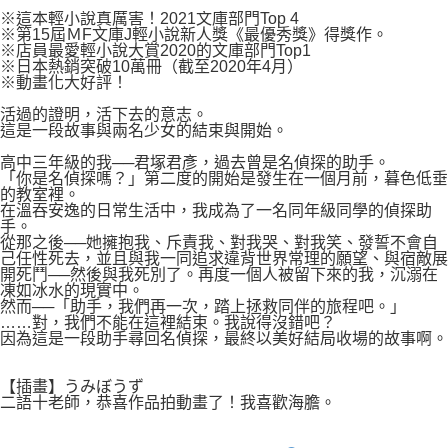
付款後7-11取貨
２．關於個人資料處理事宜，請瀏覽以下網址：
※這本輕小說真厲害！2021文庫部門Top 4
每筆NT$80，滿NT$500(含以上)免運費
※第15屆ＭF文庫J輕小說新人獎《最優秀獎》得獎作。
https://aftee.tw/terms/#terms3
※店員最愛輕小說大賞2020的文庫部門Top1
３．未成年的使用者請事先徵得法定代理人或監護人之同意方可使用
宅配
※日本熱銷突破10萬冊（截至2020年4月）
「AFTEE先享後付」，若未經同意申辦者引起之損失，本公司不負相關責
※動畫化大好評！
任。
每筆NT$100，滿NT$800(含以上)免運費
４．使用「AFTEE先享後付」時，將依據個別帳號之用戶狀況，依本公司即
活過的證明，活下去的意志。
時審查核予不同之上限額度；若仍有額度不足之情形，本公司將視審查結果
國家/地區配送
查看運費
這是一段故事與兩名少女的結束與開始。
請求用戶進行身份認證。
５．嚴禁一人註冊多個帳號或使用他人資訊註冊。若發現惡意使用之情形，
高中三年級的我──君塚君彥，過去曾是名偵探的助手。
「你是名偵探嗎？」第二度的開始是發生在一個月前，暮色低垂
恩沛科技股份有限公司將有權停止該用戶之使用額度並採取法律行動。
的教室裡。
在溫吞安逸的日常生活中，我成為了一名同年級同學的偵探助
手。
從那之後──她擁抱我、斥責我、對我哭、對我笑、發誓不會自
己任性死去，並且與我一同追求違背世界常理的願望、與宿敵展
開死鬥──然後與我死別了。再度一個人被留下來的我，沉溺在
凍如冰水的現實中。
然而──「助手，我們再一次，踏上拯救同伴的旅程吧。」
……對，我們不能在這裡結束。我說得沒錯吧？
因為這是一段助手尋回名偵探，最終以美好結局收場的故事啊。
【插畫】うみぼうず
二語十老師，恭喜作品拍動畫了！我喜歡海膽。