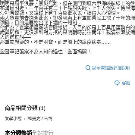
明明是風平浪靜，無災無難，但在廈門到麻六甲海峽航線上的盤
花海礁附近，一年內共有二十七艘船失蹤、上千人消失。傳說海
沙裡有蛟龍，又說礁上有千百望鄉水鬼，搞得人心惶惶。
兩人負責前去探查此案，卻發現海上有軍閥帶民工挖了十年的珊
瑚礁，目的是要挖出底下埋的一艘船。
他們為了查案想盡辦法冒險接近，入目的卻是上百具用鹽醃白的
詭異屍體，更沒想到對方挖的是明朝時前往南洋，載滿被流放病
人的瘟疫船──
那軍閥想要的，不是財寶，而是船上的瘟疫病毒……
盜墓筆記張家不為人知的過往！全面揭開！
顯示電腦版詳細說明
客服
商品相關分類 (1)
文學小說
羅曼史 / 言情
本分類熱銷
全站排行