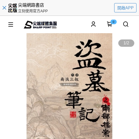
尖端網路書店
開啟APP
立刻使用官方APP
0
1
/
2