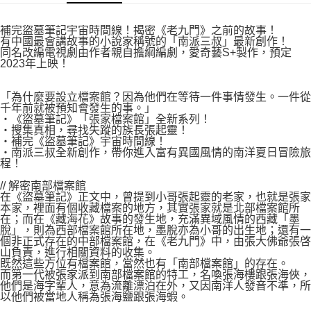
付款後7-11取貨
２．關於個人資料處理事宜，請瀏覽以下網址：
每筆NT$80，滿NT$500(含以上)免運費
https://aftee.tw/terms/#terms3
補完盜墓筆記宇宙時間線！揭密《老九門》之前的故事！
３．未成年的使用者請事先徵得法定代理人或監護人之同意方可使用
有中國最會講故事的小說家稱號的「南派三叔」最新創作！
宅配
「AFTEE先享後付」，若未經同意申辦者引起之損失，本公司不負相關責
同名改編電視劇由作者親自擔綱編劇，愛奇藝S+製作，預定
任。
2023年上映！
每筆NT$100，滿NT$800(含以上)免運費
４．使用「AFTEE先享後付」時，將依據個別帳號之用戶狀況，依本公司即
時審查核予不同之上限額度；若仍有額度不足之情形，本公司將視審查結果
國家/地區配送
查看運費
「為什麼要設立檔案館？因為他們在等待一件事情發生。一件從
請求用戶進行身份認證。
千年前就被預知會發生的事。」
５．嚴禁一人註冊多個帳號或使用他人資訊註冊。若發現惡意使用之情形，
‧《盜墓筆記》「張家檔案館」全新系列！
恩沛科技股份有限公司將有權停止該用戶之使用額度並採取法律行動。
‧搜集真相，尋找失蹤的族長張起靈！
‧補完《盜墓筆記》宇宙時間線！
‧南派三叔全新創作，帶你進入富有異國風情的南洋夏日冒險旅
程！
// 解密南部檔案館
在《盜墓筆記》正文中，曾提到小哥張起靈的老家，也就是張家
本家，裡面有個收藏檔案的地方，其實張家就是北部檔案館所
在；而在《藏海花》故事的發生地，充滿異域風情的西藏「墨
脫」，則為西部檔案館所在地，墨脫亦為小哥的出生地；還有一
個非正式存在的中部檔案館，在《老九門》中，由張大佛爺張啓
山負責，進行相關資料的收集。
既然這些方位有檔案館，當然也有「南部檔案館」的存在。
而第一代被張家派到南部檔案館的特工，名喚張海樓跟張海俠，
他們是海字輩人，意為流離漂泊在外，又因南洋人發音不準，所
以他們被當地人稱為張海鹽跟張海蝦。