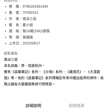
商品特色
相關說明
條 碼：9786263381940
【關於「AFTEE先享後付」】
ATM付款
AFTEE先享後付是「在收到商品之後才付款」的支付方式。 讓您購物簡單
書 號：7F000321
便利好安心！
作 者：南派三叔
１．簡單：不需註冊會員、不需綁卡、不需儲值。
運送方式
書 系：愛小說
２．便利：只要手機號碼，簡訊認證，即可結帳。
３．安心：先確認商品／服務後，再付款。
規 格：菊16開(25K)/膠裝
全家取貨付款
等 級：普遍級
每筆NT$80，滿NT$500(含以上)免運費
【「AFTEE先享後付」結帳流程】
１．於結帳方式選擇「AFTEE先享後付」後，將跳轉至「AFTEE先享後付」
上市日：2022/08/17
付款後全家取貨
結帳頁面，進行簡訊認證並確認金額後，即可完成結帳。
２．訂單成立數日內，您將收到繳費通知簡訊。
銷售重點
每筆NT$80，滿NT$500(含以上)免運費
３．收到繳費通知簡訊後14天內，點擊此簡訊中的連結，可透過四大超商／
南派三叔
ATM／網路銀行／等多元方式進行付款，方視為交易完成。
萊爾富取貨付款
※ 請注意：結帳手續完成當下不需立刻繳費，但若您需要取消訂單，請聯絡
本名徐磊，男，现居杭州。
每筆NT$80，滿NT$500(含以上)免運費
購買商品的店家。未經商家同意取消之訂單仍視為有效，需透過AFTEE先享
著有《盜墓筆記》系列、《沙海》系列、《藏海花》、《大漠蒼
後付繳納相關費用。
狼》等。他的《盜墓筆記》系列堪稱近年來中國出版界的神作，長
付款後萊爾富取貨
※ 交易是否成功請以「AFTEE先享後付 」之結帳頁面顯示為準，若有關於
是否繳費成功／繳費後需取消欲退款等相關疑問，請聯繫「AFTEE先享後付
期占據各大圖書銷售排行榜榜首。
每筆NT$80，滿NT$500(含以上)免運費
客戶支援中心」
https://netprotections.freshdesk.com/support/home
7-11取貨付款
【注意事項】
１．透過由恩沛科技股份有限公司提供之「AFTEE先享後付」服務完成之交
每筆NT$80，滿NT$500(含以上)免運費
易，需依本服務之必要範圍內提供個人資料，並將交易相關給付款項請求債
詳細說明
相關推薦
權轉讓予恩沛科技股份有限公司。