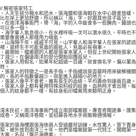
// 解密張家特工
‧人天生就分親水和恐水，張海鹽和張海蝦在水中心跳會放緩，
比在岸上更加舒適，所以稱以「海」字，好跟其他孩子區分。
‧在南洋海事衙門，帶「海」字的人中飯會多一些醃肉，饅頭也
可以多一個。
‧海字輩人氣息很小，在水裡呼吸一次可以潛水很久，平時也不
需要像普通人那樣用力喘氣。
‧山海隔千年，戚戚不可見。山字輩人和海字輩人在張家的諺語
裡，是終生不可能見面的兩批人，見面必有禍事。
‧最開始，檔案館的人都是張家本家人，但從上世紀開始張家人
丁減少，在偏遠南洋的部分開始招攬孤兒。
‧張家人用假名，如果年紀超過一百歲，就會換名字，偏以董為
姓。
‧張家人的特徵之一是長手指。手指據說是盜墓時用來破解機關
的，長的手指數量越少，就能進入越細小的地方。
‧張家人幾乎不會老，擁有長生的血統，平均壽命到達兩百歲。
‧張家人身上都有著用特殊染料紋的紋身，血熱時才會出現，每
個人的紋身都不一樣，有紋身拓印檔案用來驗明正身。
清末民初，南洋海事衙門成立南部檔案館，專查奇聞詭事，匯集
成卷，又稱南洋卷閥，並招募各地水手商販聯通情報。
張家的張海樓跟張海俠兩人受過嚴苛訓練，水性驚人，簽下賣身
契，被外放到南洋三十年，他們是檔案館第一代特工，開閥第一
大案，名叫「盤花海礁案」。