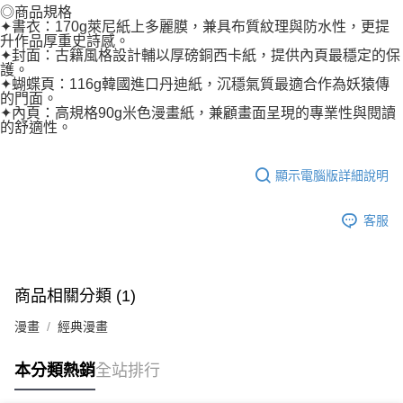
◎商品規格
✦書衣：170g萊尼紙上多麗膜，兼具布質紋理與防水性，更提
升作品厚重史詩感。
✦封面：古籍風格設計輔以厚磅銅西卡紙，提供內頁最穩定的保
護。
✦蝴蝶頁：116g韓國進口丹迪紙，沉穩氣質最適合作為妖猿傳
的門面。
✦內頁：高規格90g米色漫畫紙，兼顧畫面呈現的專業性與閱讀
的舒適性。
顯示電腦版詳細說明
客服
商品相關分類 (1)
漫畫
經典漫畫
本分類熱銷
全站排行