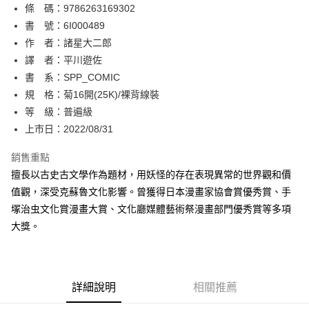
條 碼：9786263169302
【關於「AFTEE先享後付」】
ATM付款
AFTEE先享後付是「在收到商品之後才付款」的支付方式。 讓您購物簡單
書 號：6I000489
便利好安心！
作 者：諸星大二郎
１．簡單：不需註冊會員、不需綁卡、不需儲值。
運送方式
譯 者：平川遊佐
２．便利：只要手機號碼，簡訊認證，即可結帳。
３．安心：先確認商品／服務後，再付款。
書 系：SPP_COMIC
全家取貨付款
規 格：菊16開(25K)/裸背線裝
每筆NT$80，滿NT$500(含以上)免運費
【「AFTEE先享後付」結帳流程】
１．於結帳方式選擇「AFTEE先享後付」後，將跳轉至「AFTEE先享後付」
等 級：普遍級
付款後全家取貨
結帳頁面，進行簡訊認證並確認金額後，即可完成結帳。
上市日：2022/08/31
２．訂單成立數日內，您將收到繳費通知簡訊。
每筆NT$80，滿NT$500(含以上)免運費
３．收到繳費通知簡訊後14天內，點擊此簡訊中的連結，可透過四大超商／
銷售重點
ATM／網路銀行／等多元方式進行付款，方視為交易完成。
萊爾富取貨付款
※ 請注意：結帳手續完成當下不需立刻繳費，但若您需要取消訂單，請聯絡
擅長以古史古文學作為題材，用妖怪的存在表現異常的世界觀和價
每筆NT$80，滿NT$500(含以上)免運費
購買商品的店家。未經商家同意取消之訂單仍視為有效，需透過AFTEE先享
值觀，深受克蘇魯文化影響。曾獲得日本漫畫家協會賞優秀賞、手
後付繳納相關費用。
塚治虫文化賞漫畫大賞、文化廳媒體藝術祭漫畫部門優秀賞等多項
付款後萊爾富取貨
※ 交易是否成功請以「AFTEE先享後付 」之結帳頁面顯示為準，若有關於
是否繳費成功／繳費後需取消欲退款等相關疑問，請聯繫「AFTEE先享後付
大獎。
每筆NT$80，滿NT$500(含以上)免運費
客戶支援中心」
https://netprotections.freshdesk.com/support/home
7-11取貨付款
【注意事項】
１．透過由恩沛科技股份有限公司提供之「AFTEE先享後付」服務完成之交
每筆NT$80，滿NT$500(含以上)免運費
易，需依本服務之必要範圍內提供個人資料，並將交易相關給付款項請求債
詳細說明
相關推薦
權轉讓予恩沛科技股份有限公司。
付款後7-11取貨