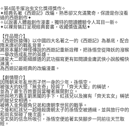
２．關於個人資料處理事宜，請瀏覽以下網址：
每筆NT$80，滿NT$500(含以上)免運費
https://aftee.tw/terms/#terms3
✧第4屆手塚治虫文化獎得獎作✧
３．未成年的使用者請事先徵得法定代理人或監護人之同意方可使用
✦經典名著《西遊記》改編，熟悉卻又充滿驚奇，保證是你沒看
宅配
「AFTEE先享後付」，若未經同意申辦者引起之損失，本公司不負相關責
過的西遊創作✦
任。
✧以說書人體裁創作漫畫，獨特的閱讀體驗令人耳目一新✧
每筆NT$100，滿NT$800(含以上)免運費
４．使用「AFTEE先享後付」時，將依據個別帳號之用戶狀況，依本公司即
✦以裸背裝訂呈現經典套書，收藏價值滿點✦
時審查核予不同之上限額度；若仍有額度不足之情形，本公司將視審查結果
國家/地區配送
查看運費
【作品簡介】
請求用戶進行身份認證。
《西遊妖猿傳》以中國四大名著之一的《西遊記》為基底，配合
５．嚴禁一人註冊多個帳號或使用他人資訊註冊。若發現惡意使用之情形，
隋末唐初的戰亂背景，
恩沛科技股份有限公司將有權停止該用戶之使用額度並採取法律行動。
將原本屬於神怪傳說的西遊記重新詮釋，把孫悟空從降妖的潑猴
一舉改造成亂世的英雄。
諸星大二郎鉅細靡遺的武功描寫更有如閱讀金庸武俠小說般暢快
淋漓。
為西遊記最經典的改編漫畫。
【劇情簡介】
因隋朝末年亂世而孑然一身的少年‧孫悟空，
被強大的妖怪「無支奇」授與了「齊天大聖」的稱號，
並為了蒼生百姓要與當權者展開對立。
他與地方霸主劉黑闥的手下‧紅孩兒以及擁有「齊天玄女」稱號
的龍兒女相遇。
被捲入金角銀角兄弟和唐朝李世民的戰爭。
之後和紅孩兒一起暗殺唐朝太子的孫悟空被通緝，並與旅行中的
和尚玄奘碰了幾次面，
受玄奘的信念所吸引，孫悟空便追著玄奘腳步一同前往天竺取
經。