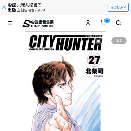
尖端網路書店
開啟APP
立刻使用官方APP
0
1
/
1