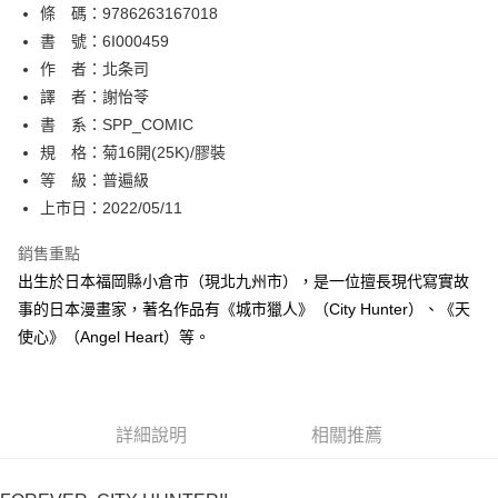
條 碼：9786263167018
【關於「AFTEE先享後付」】
ATM付款
AFTEE先享後付是「在收到商品之後才付款」的支付方式。 讓您購物簡單
書 號：6I000459
便利好安心！
作 者：北条司
１．簡單：不需註冊會員、不需綁卡、不需儲值。
運送方式
譯 者：謝怡苓
２．便利：只要手機號碼，簡訊認證，即可結帳。
３．安心：先確認商品／服務後，再付款。
書 系：SPP_COMIC
全家取貨付款
規 格：菊16開(25K)/膠裝
每筆NT$80，滿NT$500(含以上)免運費
【「AFTEE先享後付」結帳流程】
１．於結帳方式選擇「AFTEE先享後付」後，將跳轉至「AFTEE先享後付」
等 級：普遍級
付款後全家取貨
結帳頁面，進行簡訊認證並確認金額後，即可完成結帳。
上市日：2022/05/11
２．訂單成立數日內，您將收到繳費通知簡訊。
每筆NT$80，滿NT$500(含以上)免運費
３．收到繳費通知簡訊後14天內，點擊此簡訊中的連結，可透過四大超商／
銷售重點
ATM／網路銀行／等多元方式進行付款，方視為交易完成。
萊爾富取貨付款
※ 請注意：結帳手續完成當下不需立刻繳費，但若您需要取消訂單，請聯絡
出生於日本福岡縣小倉市（現北九州市），是一位擅長現代寫實故
每筆NT$80，滿NT$500(含以上)免運費
購買商品的店家。未經商家同意取消之訂單仍視為有效，需透過AFTEE先享
事的日本漫畫家，著名作品有《城市獵人》（City Hunter）、《天
後付繳納相關費用。
使心》（Angel Heart）等。
付款後萊爾富取貨
※ 交易是否成功請以「AFTEE先享後付 」之結帳頁面顯示為準，若有關於
是否繳費成功／繳費後需取消欲退款等相關疑問，請聯繫「AFTEE先享後付
每筆NT$80，滿NT$500(含以上)免運費
客戶支援中心」
https://netprotections.freshdesk.com/support/home
7-11取貨付款
【注意事項】
詳細說明
相關推薦
１．透過由恩沛科技股份有限公司提供之「AFTEE先享後付」服務完成之交
每筆NT$80，滿NT$500(含以上)免運費
易，需依本服務之必要範圍內提供個人資料，並將交易相關給付款項請求債
權轉讓予恩沛科技股份有限公司。
付款後7-11取貨