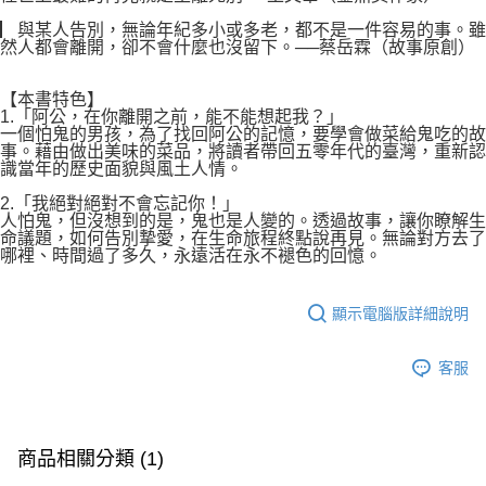
▏與某人告別，無論年紀多小或多老，都不是一件容易的事。雖
然人都會離開，卻不會什麼也沒留下。──蔡岳霖（故事原創）
【本書特色】
1.「阿公，在你離開之前，能不能想起我？」
一個怕鬼的男孩，為了找回阿公的記憶，要學會做菜給鬼吃的故
事。藉由做出美味的菜品，將讀者帶回五零年代的臺灣，重新認
識當年的歷史面貌與風土人情。
2.「我絕對絕對不會忘記你！」
人怕鬼，但沒想到的是，鬼也是人變的。透過故事，讓你瞭解生
命議題，如何告別摯愛，在生命旅程終點說再見。無論對方去了
哪裡、時間過了多久，永遠活在永不褪色的回憶。
顯示電腦版詳細說明
客服
商品相關分類 (1)