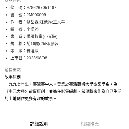
商品特色
相關說明
條 碼：9786267051467
【關於「AFTEE先享後付」】
ATM付款
AFTEE先享後付是「在收到商品之後才付款」的支付方式。 讓您購物簡單
書 號：2M000009
便利好安心！
作 者：蔡岳霖;莊榮祚;王文華
１．簡單：不需註冊會員、不需綁卡、不需儲值。
運送方式
繪 者：李憶婷
２．便利：只要手機號碼，簡訊認證，即可結帳。
３．安心：先確認商品／服務後，再付款。
書 系：悅讀故事(小光點)
全家取貨付款
規 格：菊16開(25K)/膠裝
每筆NT$80，滿NT$500(含以上)免運費
【「AFTEE先享後付」結帳流程】
１．於結帳方式選擇「AFTEE先享後付」後，將跳轉至「AFTEE先享後付」
等 級：普遍級
付款後全家取貨
結帳頁面，進行簡訊認證並確認金額後，即可完成結帳。
上市日：2023/08/08
２．訂單成立數日內，您將收到繳費通知簡訊。
每筆NT$80，滿NT$500(含以上)免運費
３．收到繳費通知簡訊後14天內，點擊此簡訊中的連結，可透過四大超商／
銷售重點
ATM／網路銀行／等多元方式進行付款，方視為交易完成。
萊爾富取貨付款
※ 請注意：結帳手續完成當下不需立刻繳費，但若您需要取消訂單，請聯絡
故事原創
每筆NT$80，滿NT$500(含以上)免運費
購買商品的店家。未經商家同意取消之訂單仍視為有效，需透過AFTEE先享
一九九七年生，臺灣臺中人。畢業於臺灣藝術大學電影學系。為
後付繳納相關費用。
《中元大餐》故事原創，並擔任影集編劇。希望將來能為自己生活
付款後萊爾富取貨
※ 交易是否成功請以「AFTEE先享後付 」之結帳頁面顯示為準，若有關於
是否繳費成功／繳費後需取消欲退款等相關疑問，請聯繫「AFTEE先享後付
的土地創作更多有趣的故事。
每筆NT$80，滿NT$500(含以上)免運費
客戶支援中心」
https://netprotections.freshdesk.com/support/home
7-11取貨付款
【注意事項】
１．透過由恩沛科技股份有限公司提供之「AFTEE先享後付」服務完成之交
每筆NT$80，滿NT$500(含以上)免運費
易，需依本服務之必要範圍內提供個人資料，並將交易相關給付款項請求債
詳細說明
相關推薦
權轉讓予恩沛科技股份有限公司。