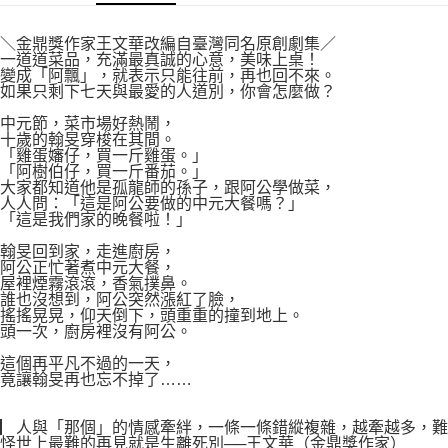
付款後7-11取貨
２．關於個人資料處理事宜，請瀏覽以下網址：
每筆NT$80，滿NT$500(含以上)免運費
https://aftee.tw/terms/#terms3
＼金鼎獎作家王文華改編自臺灣同名原創劇集／
３．未成年的使用者請事先徵得法定代理人或監護人之同意方可使用
一道道菜品，充滿最真誠的心意，美味上桌！
宅配
「AFTEE先享後付」，若未經同意申辦者引起之損失，本公司不負相關責
變成「阿飄」，就表示只能往前，再也回不來。
任。
如果只剩下七天與最愛的人道別，你會怎麼做？
每筆NT$100，滿NT$800(含以上)免運費
４．使用「AFTEE先享後付」時，將依據個別帳號之用戶狀況，依本公司即
中元節，菜市場好熱鬧，
時審查核予不同之上限額度；若仍有額度不足之情形，本公司將視審查結果
國家/地區配送
查看運費
十歲的翰旻穿梭在其間。
請求用戶進行身份認證。
「雞蛋嬸仔，買一斤雞蛋。」
５．嚴禁一人註冊多個帳號或使用他人資訊註冊。若發現惡意使用之情形，
「阿樹伯仔，買一斤番茄。」
恩沛科技股份有限公司將有權停止該用戶之使用額度並採取法律行動。
大家都知道他是孤龍師的孫子，跟阿公學做菜，
人人問：「這是阿公要做的中元大餐嗎？」
「這是我們家的晚餐啦！」
翰旻回到家，走進廚房，
阿公正忙著煮中元大餐，
屋裡煙霧滾滾，香氣撲鼻。
誰也沒想到，阿公突然漲紅了臉，
搖搖晃晃，仰天倒下，頭重重的撞到地上。
頭一次，廚房裡沒有阿公。
這個再平凡不過的一天，
竟讓翰旻再也忘不掉了……
▏人與「那個」的情感牽絆，一條一條錯縱複雜，越牽越多，難
怪世上最難的再見就是生離死別──王文華（金鼎獎作家）