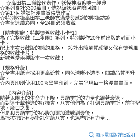
２．關於個人資料處理事宜，請瀏覽以下網址：
☆高田裕三巔峰代表作，妖怪神魔系唯一經典
每筆NT$80，滿NT$500(含以上)免運費
https://aftee.tw/terms/#terms3
☆系列累計3300萬冊，傳說級妖魔冒險回歸!!
３．未成年的使用者請事先徵得法定代理人或監護人之同意方可使用
☆第17回講談社漫畫賞得獎作品
宅配
「AFTEE先享後付」，若未經同意申辦者引起之損失，本公司不負相關責
☆特別收錄高田裕三老師充滿愛與感謝的附錄訪談
☆書背連續彩圖，全24冊必須收藏
任。
每筆NT$100，滿NT$800(含以上)免運費
４．使用「AFTEE先享後付」時，將依據個別帳號之用戶狀況，依本公司即
【隨書附贈：特製懷舊收藏小卡*1】
時審查核予不同之上限額度；若仍有額度不足之情形，本公司將視審查結果
國家/地區配送
查看運費
為了完整收藏《三隻眼》系列，特別製作20年前出版的封面小
請求用戶進行身份認證。
卡。
５．嚴禁一人註冊多個帳號或使用他人資訊註冊。若發現惡意使用之情形，
配上本次典藏版的簡約風格， 設計出簡單質感卻又保有懷舊風
恩沛科技股份有限公司將有權停止該用戶之使用額度並採取法律行動。
格的收藏卡片！
新歡舊愛兩種版本一次收藏！
【規格升級】
☆全書用紙皆採用更高磅數，圖色清晰不透墨，閱讀品質再升
級。
☆內頁印刷使用100％黑墨印刷，完美呈現每一格漫畫畫面。
【內容介紹】
隨著鬼眼王的生命力下降，貝納雷斯的力量也跟著衰退。
面對這千載難逢的好機會，八雲他們為了打倒貝納雷斯，前往聖
地‧魔口之巢。
但是和貝納雷斯的心腹加爾加激戰到最後，
馬托拉把所有秘術託付給八雲，也耗盡所有力量…
顯示電腦版詳細說明