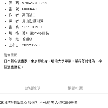
條 碼：9786263166899
【關於「AFTEE先享後付」】
ATM付款
AFTEE先享後付是「在收到商品之後才付款」的支付方式。 讓您購物簡單
書 號：6I000449
便利好安心！
作 者：高田裕三
１．簡單：不需註冊會員、不需綁卡、不需儲值。
運送方式
譯 者：鳥山亂;莊湘萍
２．便利：只要手機號碼，簡訊認證，即可結帳。
３．安心：先確認商品／服務後，再付款。
書 系：SPP_COMIC
全家取貨付款
規 格：菊16開(25K)/膠裝
每筆NT$80，滿NT$500(含以上)免運費
【「AFTEE先享後付」結帳流程】
１．於結帳方式選擇「AFTEE先享後付」後，將跳轉至「AFTEE先享後付」
等 級：普遍級
付款後全家取貨
結帳頁面，進行簡訊認證並確認金額後，即可完成結帳。
上市日：2022/05/20
２．訂單成立數日內，您將收到繳費通知簡訊。
每筆NT$80，滿NT$500(含以上)免運費
３．收到繳費通知簡訊後14天內，點擊此簡訊中的連結，可透過四大超商／
銷售重點
ATM／網路銀行／等多元方式進行付款，方視為交易完成。
萊爾富取貨付款
※ 請注意：結帳手續完成當下不需立刻繳費，但若您需要取消訂單，請聯絡
日本著名漫畫家，東京都出身、明治大學畢業。業界尊封他為：神
每筆NT$80，滿NT$500(含以上)免運費
購買商品的店家。未經商家同意取消之訂單仍視為有效，需透過AFTEE先享
怪漫畫巨匠。
後付繳納相關費用。
付款後萊爾富取貨
※ 交易是否成功請以「AFTEE先享後付 」之結帳頁面顯示為準，若有關於
是否繳費成功／繳費後需取消欲退款等相關疑問，請聯繫「AFTEE先享後付
每筆NT$80，滿NT$500(含以上)免運費
客戶支援中心」
https://netprotections.freshdesk.com/support/home
詳細說明
相關推薦
7-11取貨付款
【注意事項】
１．透過由恩沛科技股份有限公司提供之「AFTEE先享後付」服務完成之交
每筆NT$80，滿NT$500(含以上)免運費
易，需依本服務之必要範圍內提供個人資料，並將交易相關給付款項請求債
30年神作降臨☆那個打不死的男人你還記得嗎!!
權轉讓予恩沛科技股份有限公司。
付款後7-11取貨