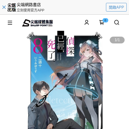
尖端網路書店
開啟APP
立刻使用官方APP
0
1
/
1