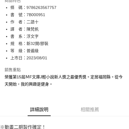
商品特色
相關說明
條 碼：9786263567757
【關於「AFTEE先享後付」】
ATM付款
AFTEE先享後付是「在收到商品之後才付款」的支付方式。 讓您購物簡單
書 號：7B000951
便利好安心！
作 者：二語十
１．簡單：不需註冊會員、不需綁卡、不需儲值。
運送方式
譯 者：陳梵帆
２．便利：只要手機號碼，簡訊認證，即可結帳。
３．安心：先確認商品／服務後，再付款。
書 系：浮文字
全家取貨付款
規 格：新32開/膠裝
每筆NT$80，滿NT$500(含以上)免運費
【「AFTEE先享後付」結帳流程】
１．於結帳方式選擇「AFTEE先享後付」後，將跳轉至「AFTEE先享後付」
等 級：普遍級
付款後全家取貨
結帳頁面，進行簡訊認證並確認金額後，即可完成結帳。
上市日：2023/08/01
２．訂單成立數日內，您將收到繳費通知簡訊。
每筆NT$80，滿NT$500(含以上)免運費
３．收到繳費通知簡訊後14天內，點擊此簡訊中的連結，可透過四大超商／
銷售重點
ATM／網路銀行／等多元方式進行付款，方視為交易完成。
萊爾富取貨付款
※ 請注意：結帳手續完成當下不需立刻繳費，但若您需要取消訂單，請聯絡
榮獲第15屆ＭF文庫J輕小說新人獎之最優秀獎。定居福岡縣。從今
每筆NT$80，滿NT$500(含以上)免運費
購買商品的店家。未經商家同意取消之訂單仍視為有效，需透過AFTEE先享
天開始，我的興趣是健身。
後付繳納相關費用。
付款後萊爾富取貨
※ 交易是否成功請以「AFTEE先享後付 」之結帳頁面顯示為準，若有關於
是否繳費成功／繳費後需取消欲退款等相關疑問，請聯繫「AFTEE先享後付
每筆NT$80，滿NT$500(含以上)免運費
客戶支援中心」
https://netprotections.freshdesk.com/support/home
詳細說明
相關推薦
7-11取貨付款
【注意事項】
１．透過由恩沛科技股份有限公司提供之「AFTEE先享後付」服務完成之交
每筆NT$80，滿NT$500(含以上)免運費
易，需依本服務之必要範圍內提供個人資料，並將交易相關給付款項請求債
※動畫二期製作確定！
權轉讓予恩沛科技股份有限公司。