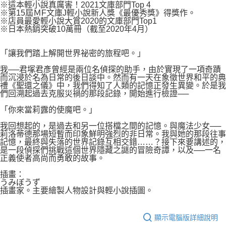
付款後7-11取貨
※這本輕小說真厲害！2021文庫部門Top 4
２．關於個人資料處理事宜，請瀏覽以下網址：
※第15屆ＭF文庫J輕小說新人獎《最優秀獎》得獎作。
每筆NT$80，滿NT$500(含以上)免運費
https://aftee.tw/terms/#terms3
※店員最愛輕小說大賞2020的文庫部門Top1
３．未成年的使用者請事先徵得法定代理人或監護人之同意方可使用
※日本熱銷突破10萬冊（截至2020年4月）
宅配
「AFTEE先享後付」，若未經同意申辦者引起之損失，本公司不負相關責
任。
每筆NT$100，滿NT$800(含以上)免運費
「讓我們踏上解開世界祕密的旅程吧。」
４．使用「AFTEE先享後付」時，將依據個別帳號之用戶狀況，依本公司即
時審查核予不同之上限額度；若仍有額度不足之情形，本公司將視審查結果
國家/地區配送
查看運費
我──君塚君彥曾經是兩位名偵探的助手，由於實現了一項奇蹟
請求用戶進行身份認證。
而沉浸於名為日常的後日談中。然而有一天在象徵世界和平的典
５．嚴禁一人註冊多個帳號或使用他人資訊註冊。若發現惡意使用之情形，
禮《聖還之儀》中，我們得知了人類的記憶正發生異變。於是我
恩沛科技股份有限公司將有權停止該用戶之使用額度並採取法律行動。
們回溯起過去克服災禍的那段記錄，開始進行檢證──
「你來當莉露的使魔吧。」
我回想起的，是過去和另一位搭檔之間的記憶。與魔法少女──
莉洛蒂德那場短暫而印象鮮明強烈的非日常。我與她的那段往事
記憶，最終與失落的世界記錄互相交錯……？接下來要講述的，
是一段偵探們挑戰這個世界隱藏之謎的冒險奇譚，以及──一名
正義使者高尚而勇敢的故事。
插畫：
うみぼうず
插畫家。主要繪製人物設計與輕小說插圖。
顯示電腦版詳細說明