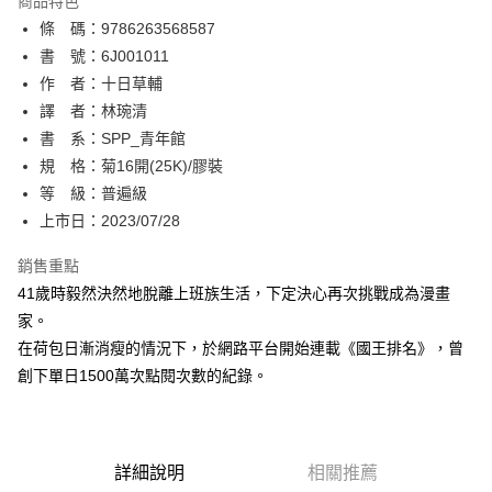
商品特色
相關說明
條 碼：9786263568587
【關於「AFTEE先享後付」】
ATM付款
AFTEE先享後付是「在收到商品之後才付款」的支付方式。 讓您購物簡單
書 號：6J001011
便利好安心！
作 者：十日草輔
１．簡單：不需註冊會員、不需綁卡、不需儲值。
運送方式
譯 者：林琬清
２．便利：只要手機號碼，簡訊認證，即可結帳。
３．安心：先確認商品／服務後，再付款。
書 系：SPP_青年館
全家取貨付款
規 格：菊16開(25K)/膠裝
每筆NT$80，滿NT$500(含以上)免運費
【「AFTEE先享後付」結帳流程】
１．於結帳方式選擇「AFTEE先享後付」後，將跳轉至「AFTEE先享後付」
等 級：普遍級
付款後全家取貨
結帳頁面，進行簡訊認證並確認金額後，即可完成結帳。
上市日：2023/07/28
２．訂單成立數日內，您將收到繳費通知簡訊。
每筆NT$80，滿NT$500(含以上)免運費
３．收到繳費通知簡訊後14天內，點擊此簡訊中的連結，可透過四大超商／
銷售重點
ATM／網路銀行／等多元方式進行付款，方視為交易完成。
萊爾富取貨付款
※ 請注意：結帳手續完成當下不需立刻繳費，但若您需要取消訂單，請聯絡
41歲時毅然決然地脫離上班族生活，下定決心再次挑戰成為漫畫
每筆NT$80，滿NT$500(含以上)免運費
購買商品的店家。未經商家同意取消之訂單仍視為有效，需透過AFTEE先享
家。
後付繳納相關費用。
在荷包日漸消瘦的情況下，於網路平台開始連載《國王排名》，曾
付款後萊爾富取貨
※ 交易是否成功請以「AFTEE先享後付 」之結帳頁面顯示為準，若有關於
是否繳費成功／繳費後需取消欲退款等相關疑問，請聯繫「AFTEE先享後付
創下單日1500萬次點閱次數的紀錄。
每筆NT$80，滿NT$500(含以上)免運費
客戶支援中心」
https://netprotections.freshdesk.com/support/home
7-11取貨付款
【注意事項】
１．透過由恩沛科技股份有限公司提供之「AFTEE先享後付」服務完成之交
每筆NT$80，滿NT$500(含以上)免運費
易，需依本服務之必要範圍內提供個人資料，並將交易相關給付款項請求債
詳細說明
相關推薦
權轉讓予恩沛科技股份有限公司。