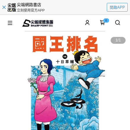
尖端網路書店
開啟APP
立刻使用官方APP
0
1
/
1