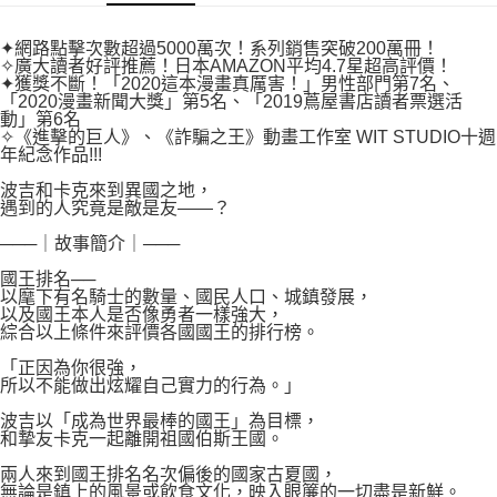
付款後7-11取貨
２．關於個人資料處理事宜，請瀏覽以下網址：
每筆NT$80，滿NT$500(含以上)免運費
https://aftee.tw/terms/#terms3
✦網路點擊次數超過5000萬次！系列銷售突破200萬冊！
３．未成年的使用者請事先徵得法定代理人或監護人之同意方可使用
✧廣大讀者好評推薦！日本AMAZON平均4.7星超高評價！
宅配
「AFTEE先享後付」，若未經同意申辦者引起之損失，本公司不負相關責
✦獲獎不斷！「2020這本漫畫真厲害！」男性部門第7名、
任。
「2020漫畫新聞大獎」第5名、「2019蔦屋書店讀者票選活
每筆NT$100，滿NT$800(含以上)免運費
４．使用「AFTEE先享後付」時，將依據個別帳號之用戶狀況，依本公司即
動」第6名
✧《進擊的巨人》、《詐騙之王》動畫工作室 WIT STUDIO十週
時審查核予不同之上限額度；若仍有額度不足之情形，本公司將視審查結果
國家/地區配送
查看運費
年紀念作品!!!
請求用戶進行身份認證。
５．嚴禁一人註冊多個帳號或使用他人資訊註冊。若發現惡意使用之情形，
波吉和卡克來到異國之地，
恩沛科技股份有限公司將有權停止該用戶之使用額度並採取法律行動。
遇到的人究竟是敵是友――？
───｜故事簡介｜───
國王排名──
以麾下有名騎士的數量、國民人口、城鎮發展，
以及國王本人是否像勇者一樣強大，
綜合以上條件來評價各國國王的排行榜。
「正因為你很強，
所以不能做出炫耀自己實力的行為。」
波吉以「成為世界最棒的國王」為目標，
和摯友卡克一起離開祖國伯斯王國。
兩人來到國王排名名次偏後的國家古夏國，
無論是鎮上的風景或飲食文化，映入眼簾的一切盡是新鮮。