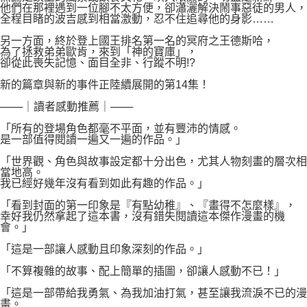
他們在那裡遇到一位腳不太方便，卻瀟灑解決鬧事惡徒的男人，
全程目睹的波吉感到相當激動，忍不住追尋他的身影……
另一方面，終於登上國王排名第一名的冥府之王德斯哈，
為了拯救弟弟歐肯，來到「神的寶庫」，
卻從此喪失記憶、面目全非、行蹤不明!?
新的篇章與新的事件正陸續展開的第14集！
───｜讀者感動推薦｜───
「所有的登場角色都毫不平面，並有豐沛的情感。
是一部值得閱讀一遍又一遍的作品。」
「世界觀、角色與故事設定都十分出色，尤其人物刻畫的層次相
當地高。
我已經好幾年沒有看到如此有趣的作品。」
「看到封面的第一印象是『有點幼稚』、『畫得不怎麼樣』，
幸好我仍然拿起了這本書，沒有錯失閱讀這本傑作漫畫的機
會。」
「這是一部讓人感動且印象深刻的作品。」
「不算複雜的故事、配上簡單的插圖，卻讓人感動不已！」
「這是一部帶給我勇氣、為我加油打氣，甚至讓我流淚不已的漫
畫。