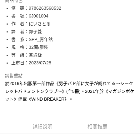
商品特色
相關說明
條 碼：9786263568532
【關於「AFTEE先享後付」】
ATM付款
AFTEE先享後付是「在收到商品之後才付款」的支付方式。 讓您購物簡單
書 號：6J001004
便利好安心！
作 者：にいさとる
１．簡單：不需註冊會員、不需綁卡、不需儲值。
運送方式
譯 者：郭子菱
２．便利：只要手機號碼，簡訊認證，即可結帳。
３．安心：先確認商品／服務後，再付款。
書 系：SPP_青年館
全家取貨付款
規 格：32開/膠裝
每筆NT$80，滿NT$500(含以上)免運費
【「AFTEE先享後付」結帳流程】
１．於結帳方式選擇「AFTEE先享後付」後，將跳轉至「AFTEE先享後付」
等 級：普遍級
付款後全家取貨
結帳頁面，進行簡訊認證並確認金額後，即可完成結帳。
上市日：2023/07/28
２．訂單成立數日內，您將收到繳費通知簡訊。
每筆NT$80，滿NT$500(含以上)免運費
３．收到繳費通知簡訊後14天內，點擊此簡訊中的連結，可透過四大超商／
銷售重點
ATM／網路銀行／等多元方式進行付款，方視為交易完成。
萊爾富取貨付款
※ 請注意：結帳手續完成當下不需立刻繳費，但若您需要取消訂單，請聯絡
於2016年出版第一部作品《男子バド部に女子が紛れてる〜シーク
每筆NT$80，滿NT$500(含以上)免運費
購買商品的店家。未經商家同意取消之訂單仍視為有效，需透過AFTEE先享
レットバドミントンクラブ〜》(全5冊)。2021年於《マガジンポケ
後付繳納相關費用。
ット》連載《WIND BREAKER》。
付款後萊爾富取貨
※ 交易是否成功請以「AFTEE先享後付 」之結帳頁面顯示為準，若有關於
是否繳費成功／繳費後需取消欲退款等相關疑問，請聯繫「AFTEE先享後付
每筆NT$80，滿NT$500(含以上)免運費
客戶支援中心」
https://netprotections.freshdesk.com/support/home
7-11取貨付款
【注意事項】
詳細說明
相關推薦
１．透過由恩沛科技股份有限公司提供之「AFTEE先享後付」服務完成之交
每筆NT$80，滿NT$500(含以上)免運費
易，需依本服務之必要範圍內提供個人資料，並將交易相關給付款項請求債
權轉讓予恩沛科技股份有限公司。