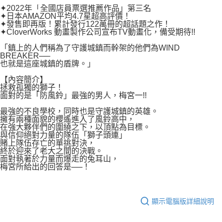
付款後7-11取貨
✦2022年「全國店員票選推薦作品」第三名
２．關於個人資料處理事宜，請瀏覽以下網址：
每筆NT$80，滿NT$500(含以上)免運費
✦日本AMAZON平均4.7星超高評價！
https://aftee.tw/terms/#terms3
✦發售即再版！累計發行122萬冊的超話題之作！
３．未成年的使用者請事先徵得法定代理人或監護人之同意方可使用
✦CloverWorks 動畫製作公司宣布TV動畫化，備受期待!!
宅配
「AFTEE先享後付」，若未經同意申辦者引起之損失，本公司不負相關責
任。
每筆NT$100，滿NT$800(含以上)免運費
「鎮上的人們稱為了守護城鎮而幹架的他們為WIND
４．使用「AFTEE先享後付」時，將依據個別帳號之用戶狀況，依本公司即
BREAKER──
時審查核予不同之上限額度；若仍有額度不足之情形，本公司將視審查結果
也就是這座城鎮的盾牌。」
國家/地區配送
查看運費
請求用戶進行身份認證。
【內容簡介】
５．嚴禁一人註冊多個帳號或使用他人資訊註冊。若發現惡意使用之情形，
拯救孤獨的獅子！
恩沛科技股份有限公司將有權停止該用戶之使用額度並採取法律行動。
面對的是「防風鈴」最強的男人，梅宮一!!
最強的不良學校，同時也是守護城鎮的英雄。
擁有兩種面貌的櫻遙進入了風鈴高中，
在強大夥伴們的圍繞之下，以頂點為目標。
與信仰絕對力量的隊伍「獅子頭連」
賭上隊伍存亡的單挑對決，
終於迎來了老大之間的決戰。
面對執著於力量而爆走的兔耳山，
梅宮所給出的回答是──！
顯示電腦版詳細說明