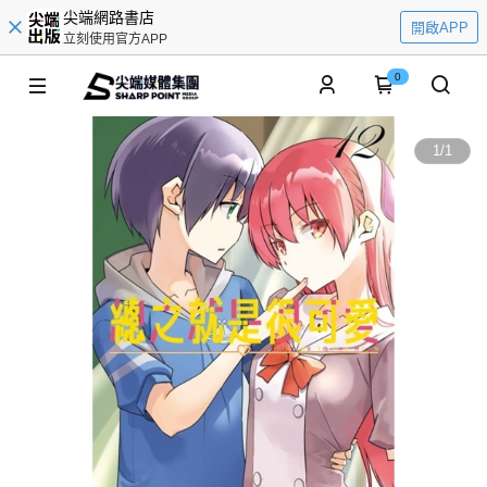
尖端網路書店
開啟APP
立刻使用官方APP
0
1
/
1