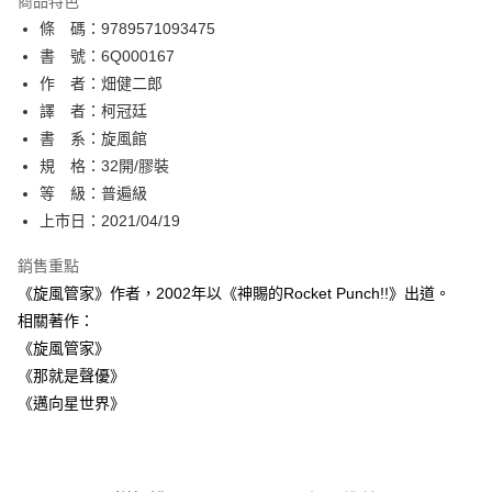
商品特色
相關說明
條 碼：9789571093475
【關於「AFTEE先享後付」】
ATM付款
AFTEE先享後付是「在收到商品之後才付款」的支付方式。 讓您購物簡單
書 號：6Q000167
便利好安心！
作 者：畑健二郎
１．簡單：不需註冊會員、不需綁卡、不需儲值。
運送方式
譯 者：柯冠廷
２．便利：只要手機號碼，簡訊認證，即可結帳。
３．安心：先確認商品／服務後，再付款。
書 系：旋風館
全家取貨付款
規 格：32開/膠裝
每筆NT$80，滿NT$500(含以上)免運費
【「AFTEE先享後付」結帳流程】
１．於結帳方式選擇「AFTEE先享後付」後，將跳轉至「AFTEE先享後付」
等 級：普遍級
付款後全家取貨
結帳頁面，進行簡訊認證並確認金額後，即可完成結帳。
上市日：2021/04/19
２．訂單成立數日內，您將收到繳費通知簡訊。
每筆NT$80，滿NT$500(含以上)免運費
３．收到繳費通知簡訊後14天內，點擊此簡訊中的連結，可透過四大超商／
銷售重點
ATM／網路銀行／等多元方式進行付款，方視為交易完成。
萊爾富取貨付款
※ 請注意：結帳手續完成當下不需立刻繳費，但若您需要取消訂單，請聯絡
《旋風管家》作者，2002年以《神賜的Rocket Punch!!》出道。
每筆NT$80，滿NT$500(含以上)免運費
購買商品的店家。未經商家同意取消之訂單仍視為有效，需透過AFTEE先享
相關著作：
後付繳納相關費用。
《旋風管家》
付款後萊爾富取貨
※ 交易是否成功請以「AFTEE先享後付 」之結帳頁面顯示為準，若有關於
是否繳費成功／繳費後需取消欲退款等相關疑問，請聯繫「AFTEE先享後付
《那就是聲優》
每筆NT$80，滿NT$500(含以上)免運費
客戶支援中心」
https://netprotections.freshdesk.com/support/home
《邁向星世界》
7-11取貨付款
【注意事項】
１．透過由恩沛科技股份有限公司提供之「AFTEE先享後付」服務完成之交
每筆NT$80，滿NT$500(含以上)免運費
易，需依本服務之必要範圍內提供個人資料，並將交易相關給付款項請求債
權轉讓予恩沛科技股份有限公司。