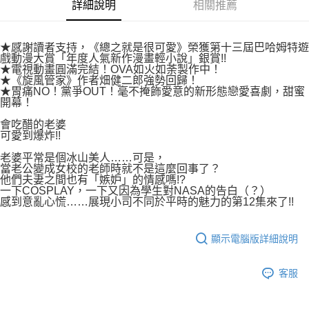
付款後7-11取貨
詳細說明
相關推薦
２．關於個人資料處理事宜，請瀏覽以下網址：
每筆NT$80，滿NT$500(含以上)免運費
https://aftee.tw/terms/#terms3
３．未成年的使用者請事先徵得法定代理人或監護人之同意方可使用
宅配
★感謝讀者支持，《總之就是很可愛》榮獲第十三屆巴哈姆特遊
「AFTEE先享後付」，若未經同意申辦者引起之損失，本公司不負相關責
戲動漫大賞「年度人氣新作漫畫輕小說」銀賞!!
任。
每筆NT$100，滿NT$800(含以上)免運費
★電視動畫圓滿完結！OVA如火如荼製作中！
４．使用「AFTEE先享後付」時，將依據個別帳號之用戶狀況，依本公司即
★《旋風管家》作者畑健二郎強勢回歸！
時審查核予不同之上限額度；若仍有額度不足之情形，本公司將視審查結果
國家/地區配送
查看運費
★胃痛NO！黨爭OUT！毫不掩飾愛意的新形態戀愛喜劇，甜蜜
請求用戶進行身份認證。
開幕！
５．嚴禁一人註冊多個帳號或使用他人資訊註冊。若發現惡意使用之情形，
恩沛科技股份有限公司將有權停止該用戶之使用額度並採取法律行動。
會吃醋的老婆
可愛到爆炸!!
老婆平常是個冰山美人……可是，
當老公變成女校的老師時就不是這麼回事了？
他們夫妻之間也有「嫉妒」的情感嗎!?
一下COSPLAY，一下又因為學生對NASA的告白（？）
感到意亂心慌……展現小司不同於平時的魅力的第12集來了!!
顯示電腦版詳細說明
客服