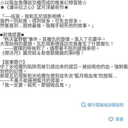
付款後7-11取貨
☆以吸血鬼傳說交織而成的唯美幻想冒險☆
２．關於個人資料處理事宜，請瀏覽以下網址：
★《潘朵拉之心》望月淳最新作★
每筆NT$80，滿NT$500(含以上)免運費
https://aftee.tw/terms/#terms3
３．未成年的使用者請事先徵得法定代理人或監護人之同意方可使用
「──這是，我和瓦尼塔斯相遇。
宅配
「AFTEE先享後付」，若未經同意申辦者引起之損失，本公司不負相關責
我們一同前進，得到很多，也失去很多。
任。
然後直到…旅途最後，我親手殺死他的故事。」
每筆NT$100，滿NT$800(含以上)免運費
４．使用「AFTEE先享後付」時，將依據個別帳號之用戶狀況，依本公司即
■前情提要■
時審查核予不同之上限額度；若仍有額度不足之情形，本公司將視審查結果
國家/地區配送
查看運費
“熱沃當野獸”事件，其複仇的旋律，落入了花叢中。
請求用戶進行身份認證。
大雪紛飛的盡頭，瓦尼塔斯德探訪究竟產生了什麼變化！
５．嚴禁一人註冊多個帳號或使用他人資訊註冊。若發現惡意使用之情形，
――選擇的時候到了，請帶著不屈的感情來吧。
恩沛科技股份有限公司將有權停止該用戶之使用額度並採取法律行動。
《傑沃丹》篇完結＆新章節開啟的第8卷！
【故事簡介】
中了米哈爾的陷阱而被引誘出來的諾亞，被迫吸他的血，強制看
到他的記憶。
那是瓦尼塔斯和米哈爾在遇到並失去“藍月吸血鬼”的旅程…
───千萬不能窺視藍月的背面。
「我一定要，殺死，那個吸血鬼。」
顯示電腦版詳細說明
客服