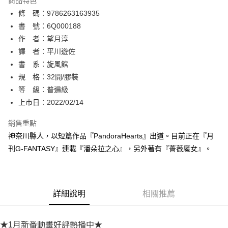
商品特色
相關說明
條 碼：9786263163935
【關於「AFTEE先享後付」】
ATM付款
AFTEE先享後付是「在收到商品之後才付款」的支付方式。 讓您購物簡單
書 號：6Q000188
便利好安心！
作 者：望月淳
１．簡單：不需註冊會員、不需綁卡、不需儲值。
運送方式
譯 者：平川遊佐
２．便利：只要手機號碼，簡訊認證，即可結帳。
３．安心：先確認商品／服務後，再付款。
書 系：旋風館
全家取貨付款
規 格：32開/膠裝
每筆NT$80，滿NT$500(含以上)免運費
【「AFTEE先享後付」結帳流程】
１．於結帳方式選擇「AFTEE先享後付」後，將跳轉至「AFTEE先享後付」
等 級：普遍級
付款後全家取貨
結帳頁面，進行簡訊認證並確認金額後，即可完成結帳。
上市日：2022/02/14
２．訂單成立數日內，您將收到繳費通知簡訊。
每筆NT$80，滿NT$500(含以上)免運費
３．收到繳費通知簡訊後14天內，點擊此簡訊中的連結，可透過四大超商／
銷售重點
ATM／網路銀行／等多元方式進行付款，方視為交易完成。
萊爾富取貨付款
※ 請注意：結帳手續完成當下不需立刻繳費，但若您需要取消訂單，請聯絡
神奈川縣人，以短篇作品『PandoraHearts』出道。目前正在『月
每筆NT$80，滿NT$500(含以上)免運費
購買商品的店家。未經商家同意取消之訂單仍視為有效，需透過AFTEE先享
刊G-FANTASY』連載『潘朵拉之心』，另外著有『薔薇魔女』。
後付繳納相關費用。
付款後萊爾富取貨
※ 交易是否成功請以「AFTEE先享後付 」之結帳頁面顯示為準，若有關於
是否繳費成功／繳費後需取消欲退款等相關疑問，請聯繫「AFTEE先享後付
每筆NT$80，滿NT$500(含以上)免運費
客戶支援中心」
https://netprotections.freshdesk.com/support/home
詳細說明
相關推薦
7-11取貨付款
【注意事項】
１．透過由恩沛科技股份有限公司提供之「AFTEE先享後付」服務完成之交
每筆NT$80，滿NT$500(含以上)免運費
易，需依本服務之必要範圍內提供個人資料，並將交易相關給付款項請求債
★1月新番動畫好評熱播中★
權轉讓予恩沛科技股份有限公司。