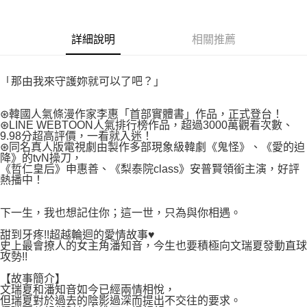
付款後7-11取貨
２．關於個人資料處理事宜，請瀏覽以下網址：
每筆NT$80，滿NT$500(含以上)免運費
https://aftee.tw/terms/#terms3
３．未成年的使用者請事先徵得法定代理人或監護人之同意方可使用
詳細說明
相關推薦
宅配
「AFTEE先享後付」，若未經同意申辦者引起之損失，本公司不負相關責
任。
每筆NT$100，滿NT$800(含以上)免運費
４．使用「AFTEE先享後付」時，將依據個別帳號之用戶狀況，依本公司即
「那由我來守護妳就可以了吧？」
時審查核予不同之上限額度；若仍有額度不足之情形，本公司將視審查結果
國家/地區配送
查看運費
請求用戶進行身份認證。
５．嚴禁一人註冊多個帳號或使用他人資訊註冊。若發現惡意使用之情形，
⊛韓國人氣條漫作家李惠「首部實體書」作品，正式登台！
恩沛科技股份有限公司將有權停止該用戶之使用額度並採取法律行動。
⊛LINE WEBTOON人氣排行榜作品，超過3000萬觀看次數、
9.98分超高評價，一看就入迷！
⊛同名真人版電視劇由製作多部現象級韓劇《鬼怪》、《愛的迫
降》的tvN操刀，
《哲仁皇后》申惠善、《梨泰院class》安普賢領銜主演，好評
熱播中！
下一生，我也想記住你；這一世，只為與你相遇。
甜到牙疼!!超越輪迴的愛情故事♥
史上最會撩人的女主角潘知音，今生也要積極向文瑞夏發動直球
攻勢!!
【故事簡介】
文瑞夏和潘知音如今已經兩情相悅，
但瑞夏對於過去的陰影過深而提出不交往的要求。