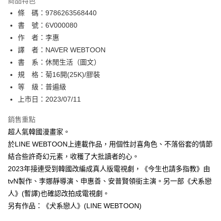
商品特色
相關說明
條 碼：9786263568440
【關於「AFTEE先享後付」】
ATM付款
AFTEE先享後付是「在收到商品之後才付款」的支付方式。 讓您購物簡單
書 號：6V000080
便利好安心！
作 者：李惠
１．簡單：不需註冊會員、不需綁卡、不需儲值。
運送方式
譯 者：NAVER WEBTOON
２．便利：只要手機號碼，簡訊認證，即可結帳。
３．安心：先確認商品／服務後，再付款。
書 系：休閒生活（圖文）
全家取貨付款
規 格：菊16開(25K)/膠裝
每筆NT$80，滿NT$500(含以上)免運費
【「AFTEE先享後付」結帳流程】
１．於結帳方式選擇「AFTEE先享後付」後，將跳轉至「AFTEE先享後付」
等 級：普遍級
付款後全家取貨
結帳頁面，進行簡訊認證並確認金額後，即可完成結帳。
上市日：2023/07/11
２．訂單成立數日內，您將收到繳費通知簡訊。
每筆NT$80，滿NT$500(含以上)免運費
３．收到繳費通知簡訊後14天內，點擊此簡訊中的連結，可透過四大超商／
銷售重點
ATM／網路銀行／等多元方式進行付款，方視為交易完成。
萊爾富取貨付款
※ 請注意：結帳手續完成當下不需立刻繳費，但若您需要取消訂單，請聯絡
超人氣韓國漫畫家。
每筆NT$80，滿NT$500(含以上)免運費
購買商品的店家。未經商家同意取消之訂單仍視為有效，需透過AFTEE先享
於LINE WEBTOON上連載作品，用個性討喜角色、不落俗套的情節
後付繳納相關費用。
結合些許奇幻元素，收穫了大批讀者的心。
付款後萊爾富取貨
※ 交易是否成功請以「AFTEE先享後付 」之結帳頁面顯示為準，若有關於
是否繳費成功／繳費後需取消欲退款等相關疑問，請聯繫「AFTEE先享後付
2023年接連受到韓國改編成真人版電視劇，《今生也請多指教》由
每筆NT$80，滿NT$500(含以上)免運費
客戶支援中心」
https://netprotections.freshdesk.com/support/home
tvN製作、李娜靜導演、申惠善、安普賢領銜主演。另一部《犬系戀
7-11取貨付款
人》(暫譯)也確認改拍成電視劇。
【注意事項】
１．透過由恩沛科技股份有限公司提供之「AFTEE先享後付」服務完成之交
每筆NT$80，滿NT$500(含以上)免運費
另有作品：《犬系戀人》(LINE WEBTOON)
易，需依本服務之必要範圍內提供個人資料，並將交易相關給付款項請求債
權轉讓予恩沛科技股份有限公司。