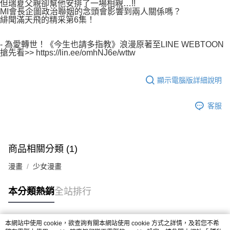
但瑞夏父親卻幫他安排了一場相親…!!
MI會長企圖政治聯姻的念頭會影響到兩人關係嗎？
緋聞滿天飛的精采第6集！
- 為愛轉世！《今生也請多指教》浪漫原著至LINE WEBTOON
搶先看>> https://lin.ee/omhNJ6e/wttw
顯示電腦版詳細說明
客服
商品相關分類 (1)
漫畫
少女漫畫
本分類熱銷
全站排行
本網站中使用 cookie，欲查詢有關本網站使用 cookie 方式之詳情，及若您不希