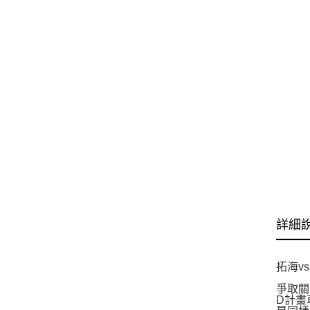
詳細
拓海v
爭取關
D計畫