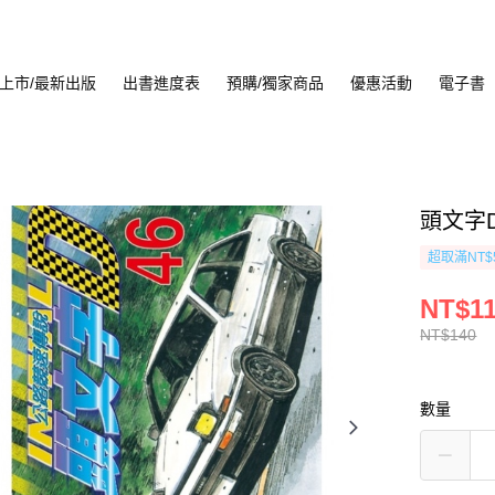
上市/最新出版
出書進度表
預購/獨家商品
優惠活動
電子書
頭文字D
超取滿NT$
NT$1
NT$140
數量