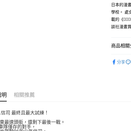
付款後全
２．訂單
日本的漫
３．收到繳
每筆NT$8
學校。 處
／ATM／
※ 請注意
載的《
萊爾富取
絡購買商品
談社漫畫
先享後付
每筆NT$8
※ 交易是
是否繳費成
付款後萊
付客戶支
商品相關分
每筆NT$8
【注意事
漫畫
青
7-11取貨
１．透過由
分享
交易，需
每筆NT$8
求債權轉
２．關於
付款後7-1
https://aft
每筆NT$8
３．未成
「AFTE
說明
相關推薦
宅配
任。
４．使用「
每筆NT$1
即時審查
結果請求
s.信司 最終且最大試練！
國家/地區
５．嚴禁
東最速頭銜，還剩下最後一戰。
形，恩沛
車隊僅存的對手，
動。