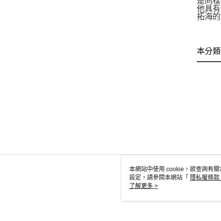
是同樣
他具有
拓海的
本分類
本網站中使用 cookie，欲查詢有關
設定，請參閱本網站「
隱私權條款
使用 cookie。
了解更多 >