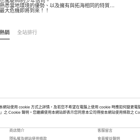
也駕駛86的少年信司。
熟悉當地環境的優勢、以及擁有與拓海相同的特質…
最大危機即將到來！！
熱銷
全站排行
本網站使用 cookie 方式之詳情，及若您不希望在電腦上使用 cookie 時應如何變更電腦的
」之 Cookie 聲明。您繼續使用本網站即表示您同意本公司得按本網站使用條款之 Coo
關於我們
客服資訊
品牌故事
購物說明
商店簡介
客服留言
隱私權及網站使用條款
會員權益聲明