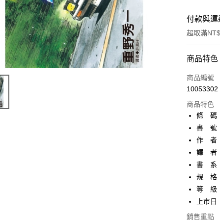
付款與運
超取滿NT$
付款方式
商品特色
信用卡一
商品編號
10053302
超商取貨
商品特色
AFTEE先
條 碼：9
相關說明
書 號：
【關於「A
作 者
ATM付款
AFTEE
便利好安
譯 者
１．簡單
書 系
２．便利
運送方式
規 格：
３．安心
等 級
全家取貨
【「AFT
上市日：2
每筆NT$8
１．於結帳
付」結帳
銷售重點