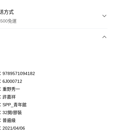
送方式
500免運
次付款
付款
享後付
789571094182
6J000712
FTEE先享後付」】
：重野秀一
先享後付是「在收到商品之後才付款」的支付方式。 讓您購物簡單
心！
：許嘉祥
：不需註冊會員、不需綁卡、不需儲值。
：SPP_青年館
：只要手機號碼，簡訊認證，即可結帳。
32開/膠裝
：先確認商品／服務後，再付款。
：普遍級
付款
EE先享後付」結帳流程】
021/04/06
0，滿NT$500(含以上)免運費
方式選擇「AFTEE先享後付」後，將跳轉至「AFTEE先享後
頁面，進行簡訊認證並確認金額後，即可完成結帳。