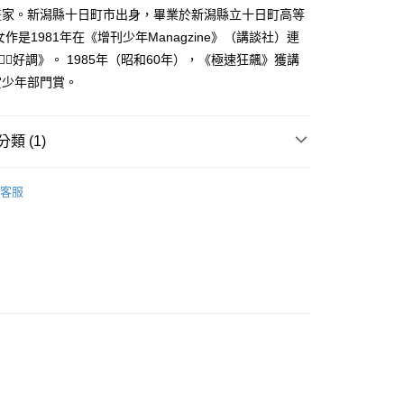
家取貨
成立數日內，您將收到繳費通知簡訊。
畫家。新潟縣十日町市出身，畢業於新潟縣立十日町高等
費通知簡訊後14天內，點擊此簡訊中的連結，可透過四大超商
0，滿NT$500(含以上)免運費
女作是1981年在《增刊少年Managzine》（講談社）連
網路銀行／等多元方式進行付款，方視為交易完成。
：結帳手續完成當下不需立刻繳費，但若您需要取消訂單，請聯
好調》。 1985年（昭和60年），《極速狂飆》獲講
貨付款
的店家。未經商家同意取消之訂單仍視為有效，需透過AFTEE
賞少年部門賞。
繳納相關費用。
0，滿NT$500(含以上)免運費
否成功請以「AFTEE先享後付 」之結帳頁面顯示為準，若有關於
功／繳費後需取消欲退款等相關疑問，請聯繫「AFTEE先享後
爾富取貨
援中心」
https://netprotections.freshdesk.com/support/home
類 (1)
0，滿NT$500(含以上)免運費
項】
年漫畫
付款
恩沛科技股份有限公司提供之「AFTEE先享後付」服務完成之
客服
依本服務之必要範圍內提供個人資料，並將交易相關給付款項請
0，滿NT$500(含以上)免運費
讓予恩沛科技股份有限公司。
個人資料處理事宜，請瀏覽以下網址：
1取貨
ee.tw/terms/#terms3
0，滿NT$500(含以上)免運費
年的使用者請事先徵得法定代理人或監護人之同意方可使用
E先享後付」，若未經同意申辦者引起之損失，本公司不負相關責
AFTEE先享後付」時，將依據個別帳號之用戶狀況，依本公司
00，滿NT$800(含以上)免運費
核予不同之上限額度；若仍有額度不足之情形，本公司將視審查
用戶進行身份認證。
配送
查看運費
一人註冊多個帳號或使用他人資訊註冊。若發現惡意使用之情
科技股份有限公司將有權停止該用戶之使用額度並採取法律行