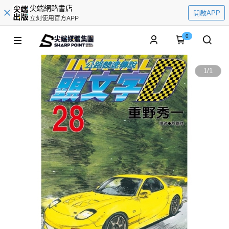
尖端網路書店
開啟APP
立刻使用官方APP
0
1
/
1