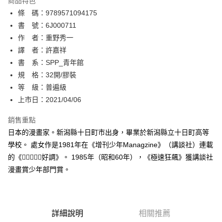
商品特色
相關說明
條 碼：9789571094175
【關於「AFTEE先享後付」】
ATM付款
AFTEE先享後付是「在收到商品之後才付款」的支付方式。 讓您購物簡單
書 號：6J000711
便利好安心！
作 者：重野秀一
１．簡單：不需註冊會員、不需綁卡、不需儲值。
運送方式
譯 者：許嘉祥
２．便利：只要手機號碼，簡訊認證，即可結帳。
３．安心：先確認商品／服務後，再付款。
書 系：SPP_青年館
全家取貨付款
規 格：32開/膠裝
每筆NT$80，滿NT$500(含以上)免運費
【「AFTEE先享後付」結帳流程】
１．於結帳方式選擇「AFTEE先享後付」後，將跳轉至「AFTEE先享後付」
等 級：普遍級
付款後全家取貨
結帳頁面，進行簡訊認證並確認金額後，即可完成結帳。
上市日：2021/04/06
２．訂單成立數日內，您將收到繳費通知簡訊。
每筆NT$80，滿NT$500(含以上)免運費
３．收到繳費通知簡訊後14天內，點擊此簡訊中的連結，可透過四大超商／
銷售重點
ATM／網路銀行／等多元方式進行付款，方視為交易完成。
萊爾富取貨付款
※ 請注意：結帳手續完成當下不需立刻繳費，但若您需要取消訂單，請聯絡
日本的漫畫家。新潟縣十日町市出身，畢業於新潟縣立十日町高等
每筆NT$80，滿NT$500(含以上)免運費
購買商品的店家。未經商家同意取消之訂單仍視為有效，需透過AFTEE先享
學校。 處女作是1981年在《增刊少年Managzine》（講談社）連載
後付繳納相關費用。
的《好調》。 1985年（昭和60年），《極速狂飆》獲講談社
付款後萊爾富取貨
※ 交易是否成功請以「AFTEE先享後付 」之結帳頁面顯示為準，若有關於
是否繳費成功／繳費後需取消欲退款等相關疑問，請聯繫「AFTEE先享後付
漫畫賞少年部門賞。
每筆NT$80，滿NT$500(含以上)免運費
客戶支援中心」
https://netprotections.freshdesk.com/support/home
7-11取貨付款
【注意事項】
１．透過由恩沛科技股份有限公司提供之「AFTEE先享後付」服務完成之交
每筆NT$80，滿NT$500(含以上)免運費
易，需依本服務之必要範圍內提供個人資料，並將交易相關給付款項請求債
詳細說明
相關推薦
權轉讓予恩沛科技股份有限公司。