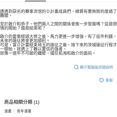
付款後7-11取貨
２．關於個人資料處理事宜，請瀏覽以下網址：
每筆NT$80，滿NT$500(含以上)免運費
https://aftee.tw/terms/#terms3
遭遇到惡劣的賽車流氓的Ｄ計畫成員們，總算有驚無險的度過了
３．未成年的使用者請事先徵得法定代理人或監護人之同意方可使用
難關。
宅配
「AFTEE先享後付」，若未經同意申辦者引起之損失，本公司不負相關責
任。
至於啟介和恭子，他們兩人之間的關係會進一步發展嗎？這是戀
每筆NT$100，滿NT$800(含以上)免運費
４．使用「AFTEE先享後付」時，將依據個別帳號之用戶狀況，依本公司即
情的開始？還是結束呢？
時審查核予不同之上限額度；若仍有額度不足之情形，本公司將視審查結果
國家/地區配送
查看運費
啟介的愛車經過大修之後，馬力更進一步增強，有了這件利器，
請求用戶進行身份認證。
未來的遠征將會更加順利。
５．嚴禁一人註冊多個帳號或使用他人資訊註冊。若發現惡意使用之情形，
可是，當Ｄ計畫結束琦玉的遠征之後，接下來的茨城遠征行程才
恩沛科技股份有限公司將有權停止該用戶之使用額度並採取法律行動。
一開始，就遇上了難以置信的強者，
就像一道牢不可破的鐵壁，擋在拓海和啟介的面前。
顯示電腦版詳細說明
客服
商品相關分類 (1)
漫畫
青年漫畫