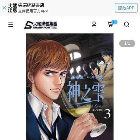
尖端網路書店
開啟APP
立刻使用官方APP
0
1
/
1