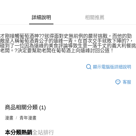
付款後7-11取貨
２．關於個人資料處理事宜，請瀏覽以下網址：
每筆NT$80，滿NT$500(含以上)免運費
https://aftee.tw/terms/#terms3
３．未成年的使用者請事先徵得法定代理人或監護人之同意方可使用
詳細說明
相關推薦
宅配
「AFTEE先享後付」，若未經同意申辦者引起之損失，本公司不負相關責
任。
每筆NT$100，滿NT$800(含以上)免運費
４．使用「AFTEE先享後付」時，將依據個別帳號之用戶狀況，依本公司即
才剛接觸葡萄酒神??就得面對史無前例的嚴苛挑戰，而他的勁
時審查核予不同之上限額度；若仍有額度不足之情形，本公司將視審查結果
國家/地區配送
查看運費
敵是人稱葡萄酒貴公子的遠峰一青。在首次交手就敗下陣的?，
請求用戶進行身份認證。
碰到了一位因為遠峰的美食評論導致生意一落千丈的義大利餐挑
５．嚴禁一人註冊多個帳號或使用他人資訊註冊。若發現惡意使用之情形，
老闆。?決定要幫助老闆在葡萄酒上向遠峰討回公道！
恩沛科技股份有限公司將有權停止該用戶之使用額度並採取法律行動。
顯示電腦版詳細說明
客服
商品相關分類 (1)
漫畫
青年漫畫
本分類熱銷
全站排行