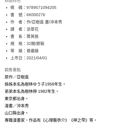
商品特色
相關說明
條 碼：9789571094205
【關於「AFTEE先享後付」】
ATM付款
AFTEE先享後付是「在收到商品之後才付款」的支付方式。 讓您購物簡單
書 號：6K000276
便利好安心！
作 者：作/亞樹直 畫/沖本秀
１．簡單：不需註冊會員、不需綁卡、不需儲值。
運送方式
譯 者：涂翠花
２．便利：只要手機號碼，簡訊認證，即可結帳。
３．安心：先確認商品／服務後，再付款。
書 系：菁英族
全家取貨付款
規 格：32開/膠裝
每筆NT$80，滿NT$500(含以上)免運費
【「AFTEE先享後付」結帳流程】
１．於結帳方式選擇「AFTEE先享後付」後，將跳轉至「AFTEE先享後付」
等 級：普遍級
付款後全家取貨
結帳頁面，進行簡訊認證並確認金額後，即可完成結帳。
上市日：2021/04/01
２．訂單成立數日內，您將收到繳費通知簡訊。
每筆NT$80，滿NT$500(含以上)免運費
３．收到繳費通知簡訊後14天內，點擊此簡訊中的連結，可透過四大超商／
銷售重點
ATM／網路銀行／等多元方式進行付款，方視為交易完成。
萊爾富取貨付款
※ 請注意：結帳手續完成當下不需立刻繳費，但若您需要取消訂單，請聯絡
原作／亞樹直
每筆NT$80，滿NT$500(含以上)免運費
購買商品的店家。未經商家同意取消之訂單仍視為有效，需透過AFTEE先享
姊姊本名為樹林ゆう子1958年生。
後付繳納相關費用。
弟弟本名為樹林伸 1982年生。
付款後萊爾富取貨
※ 交易是否成功請以「AFTEE先享後付 」之結帳頁面顯示為準，若有關於
是否繳費成功／繳費後需取消欲退款等相關疑問，請聯繫「AFTEE先享後付
東京都出身。
每筆NT$80，滿NT$500(含以上)免運費
客戶支援中心」
https://netprotections.freshdesk.com/support/home
漫畫／沖本秀
7-11取貨付款
山口縣出身。
【注意事項】
１．透過由恩沛科技股份有限公司提供之「AFTEE先享後付」服務完成之交
每筆NT$80，滿NT$500(含以上)免運費
專職漫畫家，作品有《心理醫恭介》《神之雫》等。
易，需依本服務之必要範圍內提供個人資料，並將交易相關給付款項請求債
權轉讓予恩沛科技股份有限公司。