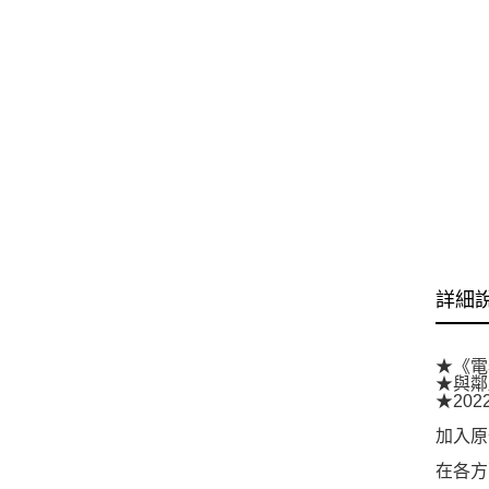
詳細
★《電
★與鄰
★20
加入原
在各方