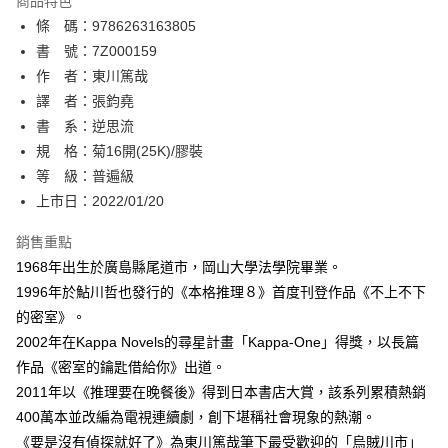
商品特色
相關說明
條 碼：9786263163805
【關於「AFTEE先享後付」】
ATM付款
AFTEE先享後付是「在收到商品之後才付款」的支付方式。 讓您購物簡單
書 號：7Z000159
便利好安心！
作 者：東川篤哉
１．簡單：不需註冊會員、不需綁卡、不需儲值。
運送方式
譯 者：張鈞堯
２．便利：只要手機號碼，簡訊認證，即可結帳。
３．安心：先確認商品／服務後，再付款。
書 系：逆思流
全家取貨付款
規 格：菊16開(25K)/膠裝
每筆NT$80，滿NT$500(含以上)免運費
【「AFTEE先享後付」結帳流程】
１．於結帳方式選擇「AFTEE先享後付」後，將跳轉至「AFTEE先享後付」
等 級：普遍級
付款後全家取貨
結帳頁面，進行簡訊認證並確認金額後，即可完成結帳。
上市日：2022/01/20
２．訂單成立數日內，您將收到繳費通知簡訊。
每筆NT$80，滿NT$500(含以上)免運費
３．收到繳費通知簡訊後14天內，點擊此簡訊中的連結，可透過四大超商／
銷售重點
ATM／網路銀行／等多元方式進行付款，方視為交易完成。
萊爾富取貨付款
※ 請注意：結帳手續完成當下不需立刻繳費，但若您需要取消訂單，請聯絡
1968年出生於廣島縣尾道市，岡山大學法學院畢業。
每筆NT$80，滿NT$500(含以上)免運費
購買商品的店家。未經商家同意取消之訂單仍視為有效，需透過AFTEE先享
1996年於鮎川哲也發行的《本格推理８》首度刊登作品《不上不下
後付繳納相關費用。
的密室》。
付款後萊爾富取貨
※ 交易是否成功請以「AFTEE先享後付 」之結帳頁面顯示為準，若有關於
是否繳費成功／繳費後需取消欲退款等相關疑問，請聯繫「AFTEE先享後付
2002年在Kappa Novels的尋星計畫「Kappa-One」得獎，以長篇
每筆NT$80，滿NT$500(含以上)免運費
客戶支援中心」
https://netprotections.freshdesk.com/support/home
作品《密室的鑰匙借給你》出道。
7-11取貨付款
2011年以《推理要在晚餐後》得到日本書店大賞，該系列累積熱銷
【注意事項】
１．透過由恩沛科技股份有限公司提供之「AFTEE先享後付」服務完成之交
每筆NT$80，滿NT$500(含以上)免運費
400萬本並改編為電視連續劇，創下堪稱社會現象的熱潮。
易，需依本服務之必要範圍內提供個人資料，並將交易相關給付款項請求債
《要是沒有偵探就好了》為東川篤哉筆下最受歡迎的「烏賊川市」
權轉讓予恩沛科技股份有限公司。