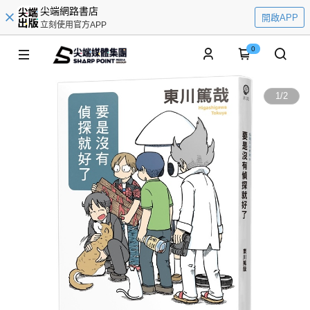
尖端網路書店
開啟APP
立刻使用官方APP
0
1
/
2