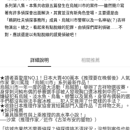
付款後7-11取貨
２．關於個人資料處理事宜，請瀏覽以下網址：
系列第八集。本集共收錄五篇發生在烏賊川市的案件──雖然簡介寫
每筆NT$80，滿NT$500(含以上)免運費
https://aftee.tw/terms/#terms3
著有許多偵探會出面解決，其實並沒有新角色登場，主要還是由
３．未成年的使用者請事先徵得法定代理人或監護人之同意方可使用
宅配
「鵜飼杜夫偵探事務所」成員、烏賊川市警察以及一名神祕(？)吉祥
「AFTEE先享後付」，若未經同意申辦者引起之損失，本公司不負相關責
任。
每筆NT$100，滿NT$800(含以上)免運費
物演出。總之，看起來有點脫線的犯罪，由偵探們犀利偵破……不
４．使用「AFTEE先享後付」時，將依據個別帳號之用戶狀況，依本公司即
對，應該還是以有點脫線的感覺偵破吧！
時審查核予不同之上限額度；若仍有額度不足之情形，本公司將視審查結果
國家/地區配送
查看運費
請求用戶進行身份認證。
５．嚴禁一人註冊多個帳號或使用他人資訊註冊。若發現惡意使用之情形，
恩沛科技股份有限公司將有權停止該用戶之使用額度並採取法律行動。
詳細說明
相關推薦
★讀者喜愛度NO.1！日本大賣400萬本《推理要在晚餐後》人氣
作家 東川篤哉 「烏賊川市」系列最新作品！
烏賊川市一年一度的盛大活動「烏賊節」舉辦了吉祥物選拔賽，
身穿刺河魨布偶的參賽選手卻被人發現胸口遭冰椎刺中而亡──
嫌疑犯有烏賊、淡水魚、烏龜、螃蟹以及鷲鳥，身穿布偶裝的選
手們都沒有辦法手握冰椎……犯人究竟用了什麼樣的手法？
★收錄日本推理作家協會賞短篇部門入圍作品「吉祥物之死」。
★好評推薦
「兼具娛樂性與上乘推理的高水準小說！」
──沙棠（推理作家／近作《古茶布安的獵物》）
「這城市果然不需要偵探？偵探還搞不清狀況，沒想到案件也能