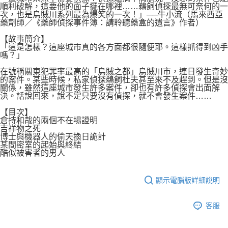
順利破解，這要他的面子擺在哪裡……鵜飼偵探最無可奈何的一
次，也是烏賊川系列最為爆笑的一次！」──牛小流（馬來西亞
藥劑師／《藥師偵探事件簿：請聆聽藥盒的遺言》作者）
【故事簡介】
「這是怎樣？這座城市真的各方面都很隨便耶。這樣抓得到凶手
嗎？」
在號稱關東犯罪率最高的「烏賊之都」烏賊川市，連日發生奇妙
的案件。某些時候，私家偵探鵜飼杜夫甚至來不及趕到。但是沒
關係，雖然這座城市發生許多案件，卻也有許多偵探會出面解
決。話說回來，說不定只要沒有偵探，就不會發生案件……
【目次】
倉持和哉的兩個不在場證明
吉祥物之死
博士與機器人的偷天換日詭計
某間密室的起始與終結
酷似被害者的男人
顯示電腦版詳細說明
客服