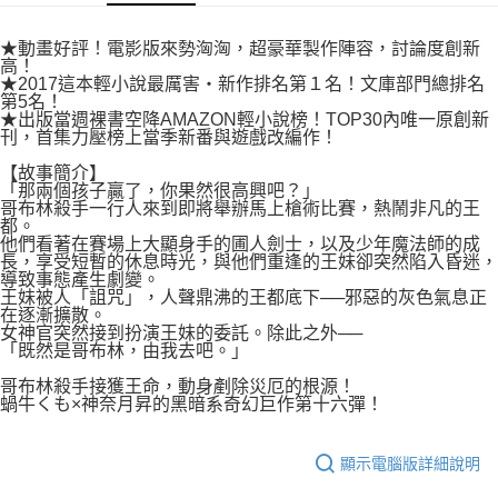
付款後7-11取貨
２．關於個人資料處理事宜，請瀏覽以下網址：
每筆NT$80，滿NT$500(含以上)免運費
https://aftee.tw/terms/#terms3
★動畫好評！電影版來勢洶洶，超豪華製作陣容，討論度創新
３．未成年的使用者請事先徵得法定代理人或監護人之同意方可使用
高！
宅配
「AFTEE先享後付」，若未經同意申辦者引起之損失，本公司不負相關責
★2017這本輕小說最厲害‧新作排名第１名！文庫部門總排名
任。
第5名！
每筆NT$100，滿NT$800(含以上)免運費
４．使用「AFTEE先享後付」時，將依據個別帳號之用戶狀況，依本公司即
★出版當週裸書空降AMAZON輕小說榜！TOP30內唯一原創新
刊，首集力壓榜上當季新番與遊戲改編作！
時審查核予不同之上限額度；若仍有額度不足之情形，本公司將視審查結果
國家/地區配送
查看運費
請求用戶進行身份認證。
【故事簡介】
５．嚴禁一人註冊多個帳號或使用他人資訊註冊。若發現惡意使用之情形，
「那兩個孩子贏了，你果然很高興吧？」
恩沛科技股份有限公司將有權停止該用戶之使用額度並採取法律行動。
哥布林殺手一行人來到即將舉辦馬上槍術比賽，熱鬧非凡的王
都。
他們看著在賽場上大顯身手的圃人劍士，以及少年魔法師的成
長，享受短暫的休息時光，與他們重逢的王妹卻突然陷入昏迷，
導致事態產生劇變。
王妹被人「詛咒」，人聲鼎沸的王都底下──邪惡的灰色氣息正
在逐漸擴散。
女神官突然接到扮演王妹的委託。除此之外──
「既然是哥布林，由我去吧。」
哥布林殺手接獲王命，動身剷除災厄的根源！
蝸牛くも×神奈月昇的黑暗系奇幻巨作第十六彈！
顯示電腦版詳細說明