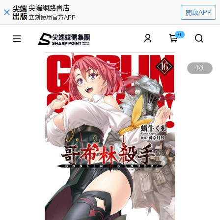
尖端網路書店
開啟APP
立刻使用官方APP
0
1
/
1