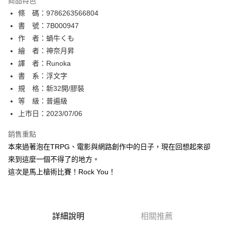
商品特色
相關說明
條 碼：9786263566804
【關於「AFTEE先享後付」】
ATM付款
AFTEE先享後付是「在收到商品之後才付款」的支付方式。 讓您購物簡單
書 號：7B000947
便利好安心！
作 者：蝸牛くも
１．簡單：不需註冊會員、不需綁卡、不需儲值。
運送方式
繪 者：神奈月昇
２．便利：只要手機號碼，簡訊認證，即可結帳。
３．安心：先確認商品／服務後，再付款。
譯 者：Runoka
全家取貨付款
書 系：浮文字
每筆NT$80，滿NT$500(含以上)免運費
【「AFTEE先享後付」結帳流程】
１．於結帳方式選擇「AFTEE先享後付」後，將跳轉至「AFTEE先享後付」
規 格：新32開/膠裝
付款後全家取貨
結帳頁面，進行簡訊認證並確認金額後，即可完成結帳。
等 級：普遍級
２．訂單成立數日內，您將收到繳費通知簡訊。
每筆NT$80，滿NT$500(含以上)免運費
上市日：2023/07/06
３．收到繳費通知簡訊後14天內，點擊此簡訊中的連結，可透過四大超商／
ATM／網路銀行／等多元方式進行付款，方視為交易完成。
萊爾富取貨付款
※ 請注意：結帳手續完成當下不需立刻繳費，但若您需要取消訂單，請聯絡
銷售重點
每筆NT$80，滿NT$500(含以上)免運費
購買商品的店家。未經商家同意取消之訂單仍視為有效，需透過AFTEE先享
本來過著泡在TRPG、電影與網路創作中的日子，現在回想起來卻
後付繳納相關費用。
來到這麼一個不得了的地方。
付款後萊爾富取貨
※ 交易是否成功請以「AFTEE先享後付 」之結帳頁面顯示為準，若有關於
是否繳費成功／繳費後需取消欲退款等相關疑問，請聯繫「AFTEE先享後付
這次是馬上槍術比賽！Rock You！
每筆NT$80，滿NT$500(含以上)免運費
客戶支援中心」
https://netprotections.freshdesk.com/support/home
7-11取貨付款
【注意事項】
１．透過由恩沛科技股份有限公司提供之「AFTEE先享後付」服務完成之交
每筆NT$80，滿NT$500(含以上)免運費
易，需依本服務之必要範圍內提供個人資料，並將交易相關給付款項請求債
詳細說明
相關推薦
權轉讓予恩沛科技股份有限公司。