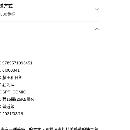
送方式
500免運
次付款
付款
享後付
789571093451
6I000341
FTEE先享後付」】
：藤田和日郎
先享後付是「在收到商品之後才付款」的支付方式。 讓您購物簡單
心！
：莊湘萍
：不需註冊會員、不需綁卡、不需儲值。
SPP_COMIC
：只要手機號碼，簡訊認證，即可結帳。
菊16開(25K)/膠裝
：先確認商品／服務後，再付款。
：普遍級
付款
EE先享後付」結帳流程】
021/03/19
0，滿NT$500(含以上)免運費
方式選擇「AFTEE先享後付」後，將跳轉至「AFTEE先享後
頁面，進行簡訊認證並確認金額後，即可完成結帳。
家取貨
成立數日內，您將收到繳費通知簡訊。
漫畫有一種美學上的要求，和對漫畫的持著熱愛的快男兒