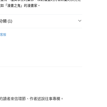
費通知簡訊後14天內，點擊此簡訊中的連結，可透過四大超商
0，滿NT$500(含以上)免運費
宛如「漫畫之鬼」的漫畫家。
網路銀行／等多元方式進行付款，方視為交易完成。
：結帳手續完成當下不需立刻繳費，但若您需要取消訂單，請聯
貨付款
的店家。未經商家同意取消之訂單仍視為有效，需透過AFTEE
繳納相關費用。
0，滿NT$500(含以上)免運費
類 (1)
否成功請以「AFTEE先享後付 」之結帳頁面顯示為準，若有關於
功／繳費後需取消欲退款等相關疑問，請聯繫「AFTEE先享後
爾富取貨
典漫畫
援中心」
https://netprotections.freshdesk.com/support/home
0，滿NT$500(含以上)免運費
客服
項】
付款
恩沛科技股份有限公司提供之「AFTEE先享後付」服務完成之
依本服務之必要範圍內提供個人資料，並將交易相關給付款項請
0，滿NT$500(含以上)免運費
讓予恩沛科技股份有限公司。
個人資料處理事宜，請瀏覽以下網址：
1取貨
ee.tw/terms/#terms3
0，滿NT$500(含以上)免運費
年的使用者請事先徵得法定代理人或監護人之同意方可使用
E先享後付」，若未經同意申辦者引起之損失，本公司不負相關責
AFTEE先享後付」時，將依據個別帳號之用戶狀況，依本公司
00，滿NT$800(含以上)免運費
核予不同之上限額度；若仍有額度不足之情形，本公司將視審查
用戶進行身份認證。
配送
查看運費
一人註冊多個帳號或使用他人資訊註冊。若發現惡意使用之情
科技股份有限公司將有權停止該用戶之使用額度並採取法律行
的讀者來信環節、作者述說往事專欄。