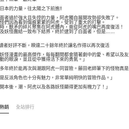
日本的力量，往太陽之下前進!!
面者過於強大且失控的力量，阿虎獨自展開攻勢卻失敗了。
怪們因為看到傷痕累累的阿虎，受到了重大的打擊。
時，獸矛的碎片聚集在阿虎體內，竟從阿虎的嘴巴再度復活！
及妖怪團結一致布下結界，終於逮到了白面者，但是……
讀者好評不斷，睽違二十餘年終於讓名作得以再次復活
妖怪漫畫的最高傑作，每每翻閱都會隨著劇中的愛、希望以及友
動的眼淚，並且從中獲得活下來的勇氣。」
多年終於能再次與潮跟阿虎一同冒險。藤田老師筆下的怪物真是
是反派角色也十分有魅力，非常單純明快的冒險作品。」
開本後，潮、阿虎以及各路妖怪顯得更加有魄力了！」
熱銷
全站排行