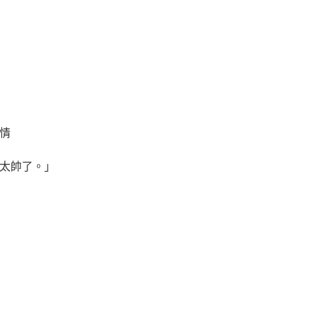
情
太帥了。」