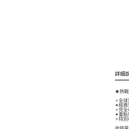
詳細
★熱戰
✧全球
✦經典
✧完全
✦重點
✧特別
收錄第