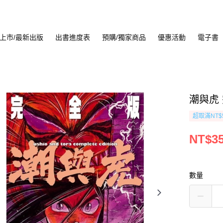
上市/最新出版
出書進度表
預購/獨家商品
優惠活動
電子書
潮與虎 
超取滿NT$
NT$3
數量