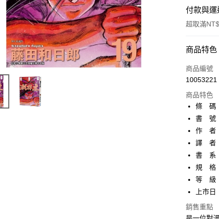
付款與運
超取滿NT$
付款方式
商品特色
信用卡一
商品編號
10053221
超商取貨
商品特色
AFTEE先
條 碼：9
相關說明
書 號：
【關於「A
作 者
ATM付款
AFTEE
便利好安
譯 者
１．簡單
書 系：
２．便利
運送方式
規 格：
３．安心
等 級
全家取貨
【「AFT
上市日：2
每筆NT$8
１．於結帳
付」結帳
銷售重點
付款後全
２．訂單
是一位對