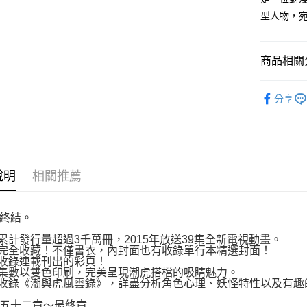
３．收到繳
每筆NT$8
型人物，
／ATM／
※ 請注意
萊爾富取
絡購買商品
先享後付
每筆NT$8
商品相關分
※ 交易是
是否繳費成
付款後萊
漫畫
經
付客戶支
每筆NT$8
分享
【注意事
7-11取貨
１．透過由
交易，需
每筆NT$8
求債權轉
２．關於
付款後7-1
說明
相關推薦
https://aft
每筆NT$8
３．未成
「AFTE
宅配
任。
終結。
４．使用「
每筆NT$1
即時審查
累計發行量超過3千萬冊，2015年放送39集全新電視動畫。
完全收藏！不僅書衣，內封面也有收錄單行本精選封面！
結果請求
國家/地區
收錄連載刊出的彩頁！
５．嚴禁
集數以雙色印刷，完美呈現潮虎搭檔的吸睛魅力。
形，恩沛
收錄《潮與虎風雲錄》，詳盡分析角色心理、妖怪特性以及有趣
動。
五十二章～最終章