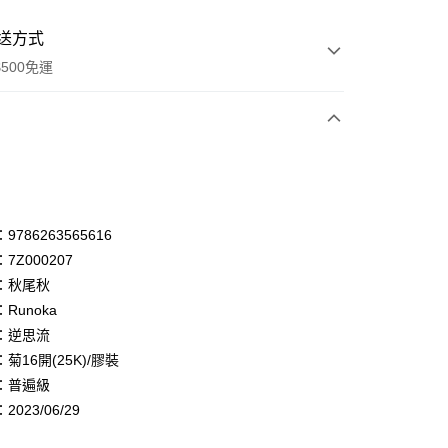
送方式
500免運
次付款
付款
享後付
786263565616
7Z000207
FTEE先享後付」】
：秋尾秋
先享後付是「在收到商品之後才付款」的支付方式。 讓您購物簡單
心！
Runoka
：不需註冊會員、不需綁卡、不需儲值。
：逆思流
：只要手機號碼，簡訊認證，即可結帳。
菊16開(25K)/膠裝
：先確認商品／服務後，再付款。
：普遍級
付款
EE先享後付」結帳流程】
023/06/29
0，滿NT$500(含以上)免運費
方式選擇「AFTEE先享後付」後，將跳轉至「AFTEE先享後
頁面，進行簡訊認證並確認金額後，即可完成結帳。