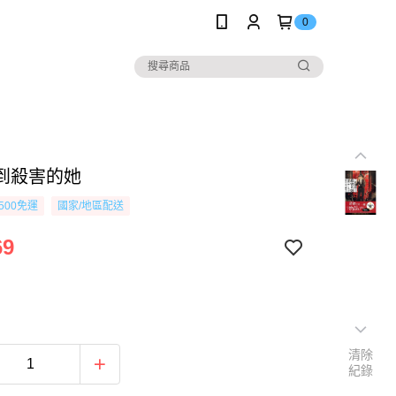
0
到殺害的她
500免運
國家/地區配送
69
清除
紀錄