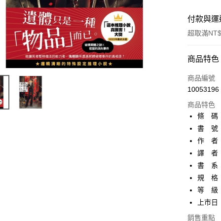
付款與運
超取滿NT$
付款方式
商品特色
信用卡一
商品編號
10053196
超商取貨
商品特色
AFTEE先
條 碼：9
相關說明
書 號：
【關於「A
作 者
ATM付款
AFTEE
便利好安
譯 者：
１．簡單
書 系
２．便利
運送方式
規 格：
３．安心
等 級
全家取貨
【「AFT
上市日：2
每筆NT$8
１．於結帳
付」結帳
銷售重點