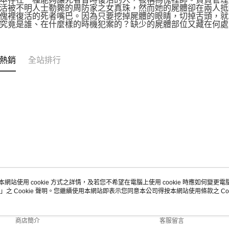
活被不明人士勒斃的周防家之女真珠，然而她的屍體卻在兩人抵
傀裡復活的死者嘴巴。因為只要挖掉屍體的眼睛，切掉舌頭，就
究竟是誰、在什麼樣的時機犯案的？缺少的屍體部位又藏在何處
熱銷
全站排行
本網站使用 cookie 方式之詳情，及若您不希望在電腦上使用 cookie 時應如何變更電腦的
」之 Cookie 聲明。您繼續使用本網站即表示您同意本公司得按本網站使用條款之 Coo
關於我們
客服資訊
品牌故事
購物說明
商店簡介
客服留言