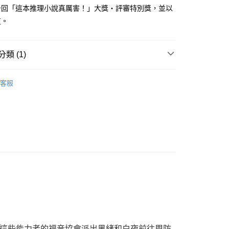
家取貨
成立數日內，您將收到繳費通知簡訊。
十回「這本推理小說真厲害！」大獎・評審特別獎，並以
費通知簡訊後14天內，點擊此簡訊中的連結，可透過四大超商
0，滿NT$500(含以上)免運費
道。
網路銀行／等多元方式進行付款，方視為交易完成。
：結帳手續完成當下不需立刻繳費，但若您需要取消訂單，請聯
貨付款
的店家。未經商家同意取消之訂單仍視為有效，需透過AFTEE
繳納相關費用。
0，滿NT$500(含以上)免運費
類 (1)
否成功請以「AFTEE先享後付 」之結帳頁面顯示為準，若有關於
功／繳費後需取消欲退款等相關疑問，請聯繫「AFTEE先享後
爾富取貨
恐怖/ 驚悚 / 推理
援中心」
https://netprotections.freshdesk.com/support/home
0，滿NT$500(含以上)免運費
客服
項】
付款
恩沛科技股份有限公司提供之「AFTEE先享後付」服務完成之
依本服務之必要範圍內提供個人資料，並將交易相關給付款項請
0，滿NT$500(含以上)免運費
讓予恩沛科技股份有限公司。
個人資料處理事宜，請瀏覽以下網址：
1取貨
ee.tw/terms/#terms3
0，滿NT$500(含以上)免運費
年的使用者請事先徵得法定代理人或監護人之同意方可使用
E先享後付」，若未經同意申辦者引起之損失，本公司不負相關責
AFTEE先享後付」時，將依據個別帳號之用戶狀況，依本公司
00，滿NT$800(含以上)免運費
核予不同之上限額度；若仍有額度不足之情形，本公司將視審查
用戶進行身份認證。
配送
查看運費
一人註冊多個帳號或使用他人資訊註冊。若發現惡意使用之情
科技股份有限公司將有權停止該用戶之使用額度並採取法律行
這些能力者的福音協會派出黑緒和白夜前往周防