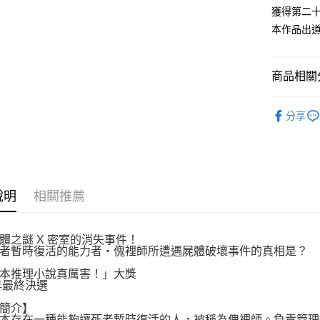
付款後全
２．訂單
獲得第二
３．收到繳
每筆NT$8
本作品出
／ATM／
※ 請注意
萊爾富取
絡購買商品
先享後付
每筆NT$8
商品相關分
※ 交易是
是否繳費成
付款後萊
文學小說
付客戶支
每筆NT$8
分享
【注意事
7-11取貨
１．透過由
交易，需
每筆NT$8
求債權轉
２．關於
付款後7-1
說明
相關推薦
https://aft
每筆NT$8
３．未成
「AFTE
宅配
任。
體之謎 X 密室的消失事件！
４．使用「
者暫時復活的能力者‧傀裡師所遭遇屍體破壞事件的真相是？
每筆NT$1
即時審查
本推理小說真厲害！」大獎
結果請求
國家/地區
2年最終決選
５．嚴禁
形，恩沛
簡介】
動。
本存在一種能夠讓死者暫時復活的人，被稱為傀裡師。負責管理