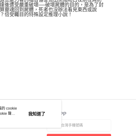
達後遭受嚴重破壞──破壞屍體的目的，是為了封
算靈魂回到屍體，死者也沒辦法看見東西或說
？倍受矚目的特殊設定推理小說！
 cookie
kie 聲明
我知道了
官方APP