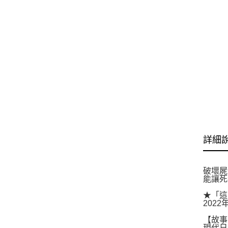
詳細
破壞屍
能讓死
★「這
202
【故事
現代日