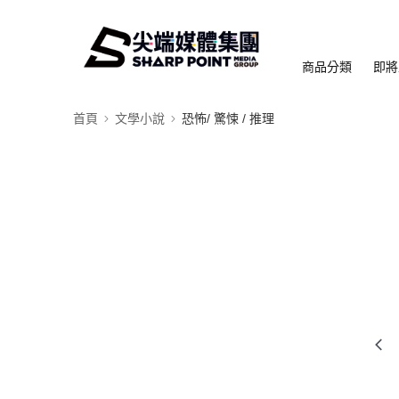
商品分類
即將
首頁
文學小說
恐怖/ 驚悚 / 推理