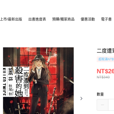
上市/最新出版
出書進度表
預購/獨家商品
優惠活動
電子書
二度遭
超取滿NT$
NT$2
NT$340
數量