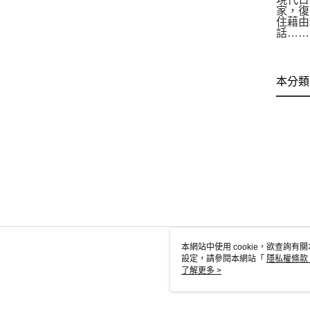
家，復
住藉由
話……
本分類
本網站中使用 cookie，欲查詢有關
設定，請參閱本網站「
隱私權條款
使用 cookie。
了解更多 >