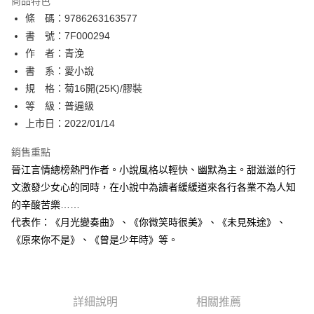
商品特色
相關說明
條 碼：9786263163577
【關於「AFTEE先享後付」】
ATM付款
AFTEE先享後付是「在收到商品之後才付款」的支付方式。 讓您購物簡單
書 號：7F000294
便利好安心！
作 者：青浼
１．簡單：不需註冊會員、不需綁卡、不需儲值。
運送方式
書 系：愛小說
２．便利：只要手機號碼，簡訊認證，即可結帳。
３．安心：先確認商品／服務後，再付款。
規 格：菊16開(25K)/膠裝
全家取貨付款
等 級：普遍級
每筆NT$80，滿NT$500(含以上)免運費
【「AFTEE先享後付」結帳流程】
１．於結帳方式選擇「AFTEE先享後付」後，將跳轉至「AFTEE先享後付」
上市日：2022/01/14
付款後全家取貨
結帳頁面，進行簡訊認證並確認金額後，即可完成結帳。
２．訂單成立數日內，您將收到繳費通知簡訊。
銷售重點
每筆NT$80，滿NT$500(含以上)免運費
３．收到繳費通知簡訊後14天內，點擊此簡訊中的連結，可透過四大超商／
晉江言情總榜熱門作者。小說風格以輕快、幽默為主。甜滋滋的行
ATM／網路銀行／等多元方式進行付款，方視為交易完成。
萊爾富取貨付款
※ 請注意：結帳手續完成當下不需立刻繳費，但若您需要取消訂單，請聯絡
文激發少女心的同時，在小說中為讀者緩緩道來各行各業不為人知
每筆NT$80，滿NT$500(含以上)免運費
購買商品的店家。未經商家同意取消之訂單仍視為有效，需透過AFTEE先享
的辛酸苦樂……
後付繳納相關費用。
代表作：《月光變奏曲》、《你微笑時很美》、《未見殊途》、
付款後萊爾富取貨
※ 交易是否成功請以「AFTEE先享後付 」之結帳頁面顯示為準，若有關於
是否繳費成功／繳費後需取消欲退款等相關疑問，請聯繫「AFTEE先享後付
《原來你不是》、《曾是少年時》等。
每筆NT$80，滿NT$500(含以上)免運費
客戶支援中心」
https://netprotections.freshdesk.com/support/home
7-11取貨付款
【注意事項】
１．透過由恩沛科技股份有限公司提供之「AFTEE先享後付」服務完成之交
每筆NT$80，滿NT$500(含以上)免運費
易，需依本服務之必要範圍內提供個人資料，並將交易相關給付款項請求債
詳細說明
相關推薦
權轉讓予恩沛科技股份有限公司。