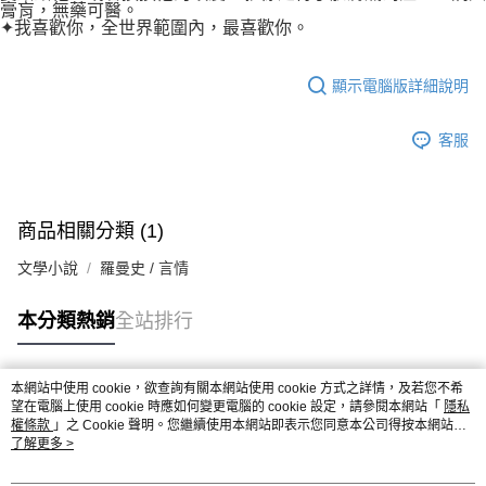
膏肓，無藥可醫。
✦我喜歡你，全世界範圍內，最喜歡你。
顯示電腦版詳細說明
客服
商品相關分類 (1)
文學小說
羅曼史 / 言情
本分類熱銷
全站排行
本網站中使用 cookie，欲查詢有關本網站使用 cookie 方式之詳情，及若您不希
熱門標籤
望在電腦上使用 cookie 時應如何變更電腦的 cookie 設定，請參閱本網站「
隱私
權條款
」之 Cookie 聲明。您繼續使用本網站即表示您同意本公司得按本網站使
用條款之 Cookie 聲明使用 cookie。
了解更多 >