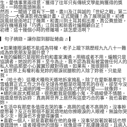
生，愛情事業兩得意，獲得了往年只有傳統文學能夠獲得的獎
項，一時間風頭無兩。
然而，一關過了還有下一關，晝川及江與誠的「世紀之戰」第二
回合──大導演影視改編計畫，正式開鑼！為了展現誠意，初禮
說風就是雨地訂了機票，和晝川到土耳其假出差‧真公費旅遊，
卻在機場直接「巧遇」江與城和新盾社編輯顧白芷！
初禮：這十幾個小時的修羅場，該怎麼活啊？
▎句子摘錄‧讓你甜到腳趾蜷曲 ♫ ▎
✦如果連眼淚都不能成為特權，老子上躥下跳歷經九九八十一難
成為妳男朋友是圖什麼？
✦我的編輯只是按照合約和畫家溝通，用稿或者不用，編輯只是
協調者，她說的不算。至今為止，我不認為我有被當做任何人的
私人物品那麼小心翼翼珍藏對待過。如果有，我很期待。
✦這世界上有權利看見妳的眼淚就腿軟的人除了妳爸，只能是
我。
✦（哈士奇）這種犬種飛天遁地拆家搗亂，除了在愛斯基摩拉下
雪橇算正式工作之外在全球各地都是吃喝等死的存在，卻至今沒
有從世界上滅絕的唯一原因就是因為它們的可愛——就像妳。
✦總的來說大概就是，很抱歉我是個膽小鬼，不過縱使不情願，
我還是想告訴妳：真高興世界上居然有這麼巧合的事，我也喜歡
妳。
✦生活中有那麼多值得去哭的事，高興的或者不高興的，沒事幹
麼憋著？反正在那個不厭其煩地給你擦眼淚的人眼裡，無論你哭
多少次，眼淚也不會變得廉價。
✦喜歡一個人，就是喜歡賴在他的身邊，沒事兒說著說著話也想
要蹭蹭他，或者摸摸他的頭髮，就像是得了肌膚饑渴症，且病入