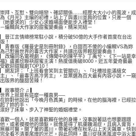
付款後7-11取貨
２．關於個人資料處理事宜，請瀏覽以下網址：
每筆NT$80，滿NT$500(含以上)免運費
https://aftee.tw/terms/#terms3
崇拜、互懟、雙向暗戀、確認關係……經歷大大小小的風波，成
３．未成年的使用者請事先徵得法定代理人或監護人之同意方可使用
為《月光》主編的初禮，站上了與晝川並肩的位置，只差一個
宅配
「AFTEE先享後付」，若未經同意申辦者引起之損失，本公司不負相關責
（她要求的）少女心求婚場面便能步入禮堂！
任。
－編輯與大作家的甜蜜變奏曲，精采完結－
每筆NT$100，滿NT$800(含以上)免運費
４．使用「AFTEE先享後付」時，將依據個別帳號之用戶狀況，依本公司即
▏晉江言情總榜常駐小說，積分破50億的大手作者首度在台出
時審查核予不同之上限額度；若仍有額度不足之情形，本公司將視審查結果
國家/地區配送
查看運費
版！
請求用戶進行身份認證。
▏青春版《羅曼史是別冊附錄》，白甜而不傻的小編輯VS為妳
５．嚴禁一人註冊多個帳號或使用他人資訊註冊。若發現惡意使用之情形，
為己懟遍世界的毒舌大作家，共譜出版界輕甜變奏曲！
恩沛科技股份有限公司將有權停止該用戶之使用額度並採取法律行動。
▏改編同名電視劇，《傳聞中的陳芊芊》丁禹兮、《下一站是幸
福》虞書欣聯袂甜蜜主演！熱度值衝破8000，近五年愛奇藝最
受歡迎甜寵劇TOP10！
▏網友評：「上班看會笑到主管關切」、「吐槽技能滿級女
主」、「最毒舌高冷男主」，並票選為百大最有內容小說，一窺
出版界的酸甜苦辣！
▎故事簡介 ♫ ▎
世界上就是有這麼一種直男──
在妳對他說出「今晚月色真美」的時候，在他的腦海裡，已經拉
起了妳的手、
滾好了床單、步入了神聖的婚姻禮堂。
喜歡一個人，就是喜歡賴在他的身邊，沒事說著話也想要蹭蹭
他，或者摸摸他的頭髮，就像是得了肌膚饑渴症，且病入膏肓，
無藥可醫。開了葷的晝川，帶著初禮在秋名山上天天飆車，快到
完全看不清車尾燈的光芒。與此同時，晝川從抹黑風波中浴火重