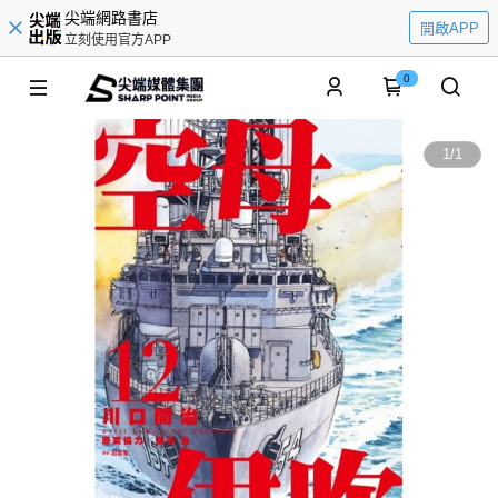
尖端網路書店
開啟APP
立刻使用官方APP
0
1
/
1