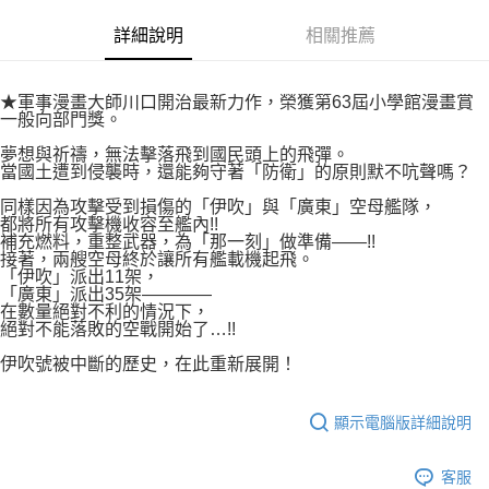
付款後7-11取貨
２．關於個人資料處理事宜，請瀏覽以下網址：
每筆NT$80，滿NT$500(含以上)免運費
詳細說明
相關推薦
https://aftee.tw/terms/#terms3
３．未成年的使用者請事先徵得法定代理人或監護人之同意方可使用
宅配
「AFTEE先享後付」，若未經同意申辦者引起之損失，本公司不負相關責
任。
每筆NT$100，滿NT$800(含以上)免運費
★軍事漫畫大師川口開治最新力作，榮獲第63屆小學館漫畫賞
４．使用「AFTEE先享後付」時，將依據個別帳號之用戶狀況，依本公司即
一般向部門獎。
時審查核予不同之上限額度；若仍有額度不足之情形，本公司將視審查結果
國家/地區配送
查看運費
夢想與祈禱，無法擊落飛到國民頭上的飛彈。
請求用戶進行身份認證。
當國土遭到侵襲時，還能夠守著「防衛」的原則默不吭聲嗎？
５．嚴禁一人註冊多個帳號或使用他人資訊註冊。若發現惡意使用之情形，
恩沛科技股份有限公司將有權停止該用戶之使用額度並採取法律行動。
同樣因為攻擊受到損傷的「伊吹」與「廣東」空母艦隊，
都將所有攻擊機收容至艦內!!
補充燃料，重整武器，為「那一刻」做準備——!!
接著，兩艘空母終於讓所有艦載機起飛。
「伊吹」派出11架，
「廣東」派出35架————
在數量絕對不利的情況下，
絕對不能落敗的空戰開始了…!!
伊吹號被中斷的歷史，在此重新展開！
顯示電腦版詳細說明
客服