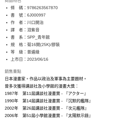
商品特色
相關說明
條 碼：9786263567870
【關於「AFTEE先享後付」】
ATM付款
AFTEE先享後付是「在收到商品之後才付款」的支付方式。 讓您購物簡單
書 號：6J000997
便利好安心！
作 者：川口開治
１．簡單：不需註冊會員、不需綁卡、不需儲值。
運送方式
譯 者：泪紫音
２．便利：只要手機號碼，簡訊認證，即可結帳。
３．安心：先確認商品／服務後，再付款。
書 系：SPP_青年館
全家取貨付款
規 格：菊16開(25K)/膠裝
每筆NT$80，滿NT$500(含以上)免運費
【「AFTEE先享後付」結帳流程】
１．於結帳方式選擇「AFTEE先享後付」後，將跳轉至「AFTEE先享後付」
等 級：普遍級
付款後全家取貨
結帳頁面，進行簡訊認證並確認金額後，即可完成結帳。
上市日：2023/06/16
２．訂單成立數日內，您將收到繳費通知簡訊。
每筆NT$80，滿NT$500(含以上)免運費
３．收到繳費通知簡訊後14天內，點擊此簡訊中的連結，可透過四大超商／
銷售重點
ATM／網路銀行／等多元方式進行付款，方視為交易完成。
萊爾富取貨付款
※ 請注意：結帳手續完成當下不需立刻繳費，但若您需要取消訂單，請聯絡
日本漫畫家。作品以政治及軍事為主要題材。
每筆NT$80，滿NT$500(含以上)免運費
購買商品的店家。未經商家同意取消之訂單仍視為有效，需透過AFTEE先享
曾多次獲得講談社及小學館的漫畫大獎：
後付繳納相關費用。
1987年 第11屆講談社漫畫賞 - 『アクター』
付款後萊爾富取貨
※ 交易是否成功請以「AFTEE先享後付 」之結帳頁面顯示為準，若有關於
是否繳費成功／繳費後需取消欲退款等相關疑問，請聯繫「AFTEE先享後付
1990年 第14屆講談社漫畫賞 - 『沉默的艦隊』
每筆NT$80，滿NT$500(含以上)免運費
客戶支援中心」
https://netprotections.freshdesk.com/support/home
2002年 第26屆講談社漫畫賞 - 『次元艦隊』
7-11取貨付款
2006年 第51屆小學館漫畫賞 - 『太陽默示錄』
【注意事項】
１．透過由恩沛科技股份有限公司提供之「AFTEE先享後付」服務完成之交
每筆NT$80，滿NT$500(含以上)免運費
易，需依本服務之必要範圍內提供個人資料，並將交易相關給付款項請求債
權轉讓予恩沛科技股份有限公司。