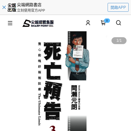
尖端網路書店
開啟APP
立刻使用官方APP
0
1
/
1