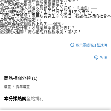
這個國家有一部名為國家繁榮維持法的法律。
付款後7-11取貨
為了激勵廣大群眾、讓國家繁榮強大，
２．關於個人資料處理事宜，請瀏覽以下網址：
每筆NT$80，滿NT$500(含以上)免運費
被選中的年輕人將會收到預告死亡的通知．『逝紙』──
https://aftee.tw/terms/#terms3
配送到府的死亡預告證。生命只剩下最後1天的時間。
３．未成年的使用者請事先徵得法定代理人或監護人之同意方可使用
『如果沒有逝紙，就無法認識生命的價值…我認為這樣的社會本
宅配
「AFTEE先享後付」，若未經同意申辦者引起之損失，本公司不負相關責
身就有很大的問題吧。』
任。
每筆NT$100，滿NT$800(含以上)免運費
雖然就要從這個世界上消失──但是，
４．使用「AFTEE先享後付」時，將依據個別帳號之用戶狀況，依本公司即
究竟該做些什麼，才能毫無牽掛地死去呢？
時審查核予不同之上限額度；若仍有額度不足之情形，本公司將視審查結果
激起廣大迴響！驚心動魄終極極限劇，第3彈！
國家/地區配送
查看運費
請求用戶進行身份認證。
５．嚴禁一人註冊多個帳號或使用他人資訊註冊。若發現惡意使用之情形，
恩沛科技股份有限公司將有權停止該用戶之使用額度並採取法律行動。
顯示電腦版詳細說明
客服
商品相關分類 (1)
漫畫
青年漫畫
本分類熱銷
全站排行