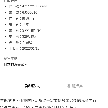
商品特色
相關說明
條 碼：4711228587766
【關於「AFTEE先享後付」】
ATM付款
AFTEE先享後付是「在收到商品之後才付款」的支付方式。 讓您購物簡單
書 號：6J000810
便利好安心！
作 者：間瀨元朗
１．簡單：不需註冊會員、不需綁卡、不需儲值。
運送方式
譯 者：米斐
２．便利：只要手機號碼，簡訊認證，即可結帳。
３．安心：先確認商品／服務後，再付款。
書 系：SPP_青年館
全家取貨付款
規 格：32開/膠裝
每筆NT$80，滿NT$500(含以上)免運費
【「AFTEE先享後付」結帳流程】
１．於結帳方式選擇「AFTEE先享後付」後，將跳轉至「AFTEE先享後付」
等 級：普遍級
付款後全家取貨
結帳頁面，進行簡訊認證並確認金額後，即可完成結帳。
上市日：2022/01/18
２．訂單成立數日內，您將收到繳費通知簡訊。
每筆NT$80，滿NT$500(含以上)免運費
３．收到繳費通知簡訊後14天內，點擊此簡訊中的連結，可透過四大超商／
銷售重點
ATM／網路銀行／等多元方式進行付款，方視為交易完成。
萊爾富取貨付款
※ 請注意：結帳手續完成當下不需立刻繳費，但若您需要取消訂單，請聯絡
日本的漫畫家。
每筆NT$80，滿NT$500(含以上)免運費
購買商品的店家。未經商家同意取消之訂單仍視為有效，需透過AFTEE先享
後付繳納相關費用。
付款後萊爾富取貨
※ 交易是否成功請以「AFTEE先享後付 」之結帳頁面顯示為準，若有關於
是否繳費成功／繳費後需取消欲退款等相關疑問，請聯繫「AFTEE先享後付
每筆NT$80，滿NT$500(含以上)免運費
詳細說明
相關推薦
客戶支援中心」
https://netprotections.freshdesk.com/support/home
7-11取貨付款
【注意事項】
１．透過由恩沛科技股份有限公司提供之「AFTEE先享後付」服務完成之交
每筆NT$80，滿NT$500(含以上)免運費
生既陰暗，死亦陰暗…所以一定要迸發出最後的光芒才行。
易，需依本服務之必要範圍內提供個人資料，並將交易相關給付款項請求債
權轉讓予恩沛科技股份有限公司。