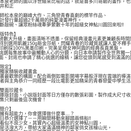
本泉老師的圖以浮世繪來比喻的話，就是喜多川哥磨的畫作，也
井和正
師松本泉的巔峰大作、三角戀青春喜劇的標竿作品、
計發行量超過2千萬冊的純愛漫畫神作。
斷敲碗、讓眾粉絲魂牽夢縈數十年的超級女神鮎川圓回來啦!!
版特色】
磅數大升級，畫面清晰不透墨，保留經典漫畫元素更兼顧長時間
特別選用凱麗150g新金莎紙，閃耀青春的珍藏質感讓人愛不釋
印刷採100%黑墨印刷，完美呈現女神阿圓的經典長直黑髮。
挑選每集故事中最觸動人心的分鏡，向日本申請製作全世界獨一
面、封底也申請了精心挑選的線稿，讓您從頭到尾感受到滿滿的
限定】
獨家精裝收藏書盒
書最歡樂的構圖，配合兩側如電影開場字幕般浮現在雲端的導演(
者與主角恭介一同經歷一段比電影更加精采的青春戀愛中學生活
雙面珍藏卡
庫版封面、小說版封面等日方僅存的數張彩圖，製作成大尺寸收
集只剩最後這次機會！
簡介】
擁有超能力，你會選擇做什麼事…？
日恭介選擇了－－用瞬間移動來腳踏兩條船!!
看似不良少女，其實內心超級溫柔的女神鮎川圓，
是活潑大方，帶給大家滿滿精神的鄰家俏女孩檜山光，