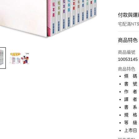
付款與運
宅配滿NT$
付款方式
商品特色
信用卡一
商品編號
10053145
AFTEE先
商品特色
相關說明
條 碼：9
【關於「A
ATM付款
AFTEE
書 號：
便利好安
作 者
１．簡單
２．便利
譯 者
運送方式
３．安心
書 系：
宅配
規 格：
【「AFT
每筆NT$1
１．於結帳
等 級
付」結帳
上市日：2
國家/地區
２．訂單
３．收到繳