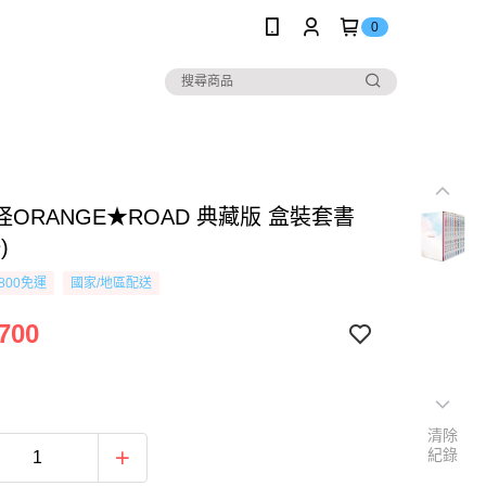
0
ORANGE★ROAD 典藏版 盒裝套書
)
800免運
國家/地區配送
700
清除
紀錄