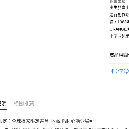
銷售重點
／ATM／
出生於富
※ 請注意
絡購買商品
進行創作活
先享後付
道。198
※ 交易是
ORANG
是否繳費成
付客戶支
出了《純
【注意事
１．透過由
商品相關分
交易，需
求債權轉
漫畫
２．關於
經
分享
https://aft
３．未成
「AFTE
任。
４．使用「
即時審查
結果請求
說明
相關推薦
５．嚴禁
形，恩沛
動。
限定：全球獨家限定書盒+收藏卡組 心動登場■