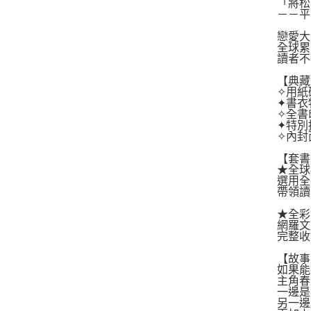
「將松
－－平
戀愛大
全球累
讀者不
【典藏
✧用紙
✦書衣
✧全書
✦特別
✧內封
【套書
★全球
選用全
帶領讀
★全彩
網羅文
完整收
【故事
如果能
主角春
一邊是
另一邊