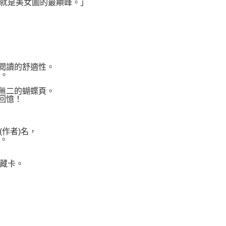
就是美女圖的最顛峰。」
閱讀的舒適性。
手。
無二的蝴蝶頁。
回憶！
作者)名，
。
藏卡。