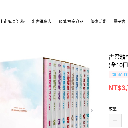
上市/最新出版
出書進度表
預購/獨家商品
優惠活動
電子書
古靈精怪
(全10冊
宅配滿NT$
NT$3,
數量