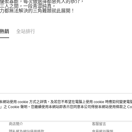
優柔寡斷，每次做選擇都急死人的恭介，
三人之間，一段青澀純真，
力都無法解決的三角難題就此展開！
熱銷
全站排行
本網站使用 cookie 方式之詳情，及若您不希望在電腦上使用 cookie 時應如何變更電腦的
」之 Cookie 聲明。您繼續使用本網站即表示您同意本公司得按本網站使用條款之 Coo
關於我們
客服資訊
品牌故事
購物說明
商店簡介
客服留言
隱私權及網站使用條款
會員權益聲明