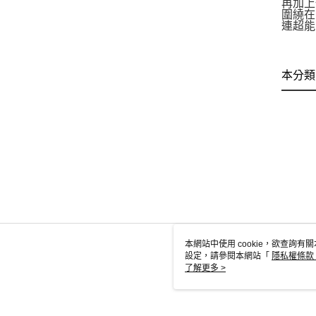
再加上
圍繞在
連超能
本分類
本網站中使用 cookie，欲查詢有關
設定，請參閱本網站「
隱私權條款
使用 cookie。
了解更多 >