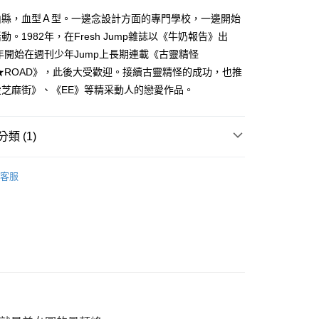
網路銀行／等多元方式進行付款，方視為交易完成。
山縣，血型Ａ型。一邊念設計方面的專門學校，一邊開始
：結帳手續完成當下不需立刻繳費，但若您需要取消訂單，請聯
的店家。未經商家同意取消之訂單仍視為有效，需透過AFTEE
動。1982年，在Fresh Jump雜誌以《牛奶報告》出
繳納相關費用。
3年開始在週刊少年Jump上長期連載《古靈精怪
否成功請以「AFTEE先享後付 」之結帳頁面顯示為準，若有關於
E★ROAD》，此後大受歡迎。接續古靈精怪的成功，也推
功／繳費後需取消欲退款等相關疑問，請聯繫「AFTEE先享後
援中心」
https://netprotections.freshdesk.com/support/home
愛芝麻街》、《EE》等精采動人的戀愛作品。
項】
恩沛科技股份有限公司提供之「AFTEE先享後付」服務完成之
類 (1)
依本服務之必要範圍內提供個人資料，並將交易相關給付款項請
讓予恩沛科技股份有限公司。
個人資料處理事宜，請瀏覽以下網址：
典漫畫
客服
ee.tw/terms/#terms3
年的使用者請事先徵得法定代理人或監護人之同意方可使用
E先享後付」，若未經同意申辦者引起之損失，本公司不負相關責
AFTEE先享後付」時，將依據個別帳號之用戶狀況，依本公司
核予不同之上限額度；若仍有額度不足之情形，本公司將視審查
用戶進行身份認證。
一人註冊多個帳號或使用他人資訊註冊。若發現惡意使用之情
科技股份有限公司將有權停止該用戶之使用額度並採取法律行