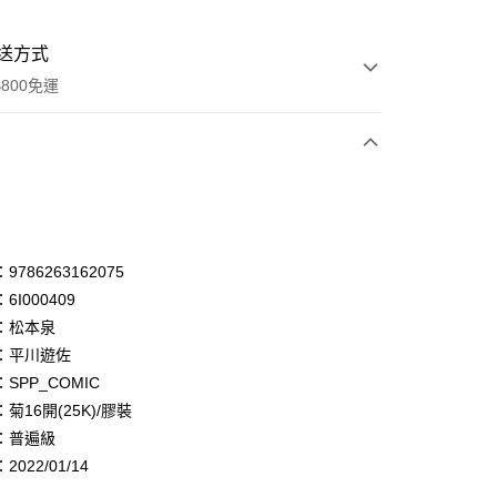
送方式
800免運
次付款
享後付
786263162075
FTEE先享後付」】
先享後付是「在收到商品之後才付款」的支付方式。 讓您購物簡單
6I000409
心！
：松本泉
：不需註冊會員、不需綁卡、不需儲值。
：只要手機號碼，簡訊認證，即可結帳。
：平川遊佐
：先確認商品／服務後，再付款。
SPP_COMIC
菊16開(25K)/膠裝
EE先享後付」結帳流程】
00，滿NT$800(含以上)免運費
方式選擇「AFTEE先享後付」後，將跳轉至「AFTEE先享後
：普遍級
頁面，進行簡訊認證並確認金額後，即可完成結帳。
022/01/14
配送
成立數日內，您將收到繳費通知簡訊。
查看運費
費通知簡訊後14天內，點擊此簡訊中的連結，可透過四大超商