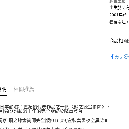
銷售重點
／ATM／
出生於北
※ 請注意
絡購買商品
2001年
先享後付
獲得關注
※ 交易是
是否繳費成
付客戶支
商品相關分
【注意事
１．透過由
漫畫
經
交易，需
分享
求債權轉
２．關於
https://aft
３．未成
「AFTE
任。
說明
相關推薦
４．使用「
即時審查
結果請求
日本動漫21世紀初代表作品之一的《鋼之鍊金術師》，
５．嚴禁
引頸期盼超過十年的完全版終於隆重登台！
形，恩沛
動。
獨家 鋼之鍊金術師完全版(01)-(09)盒裝套書夜空黑款■