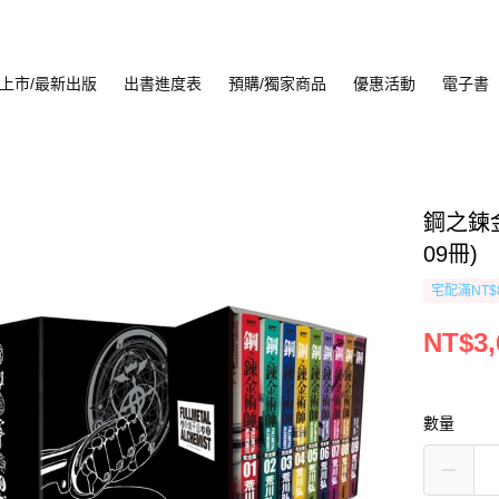
上市/最新出版
出書進度表
預購/獨家商品
優惠活動
電子書
鋼之鍊
09冊)
宅配滿NT$
NT$3,
數量