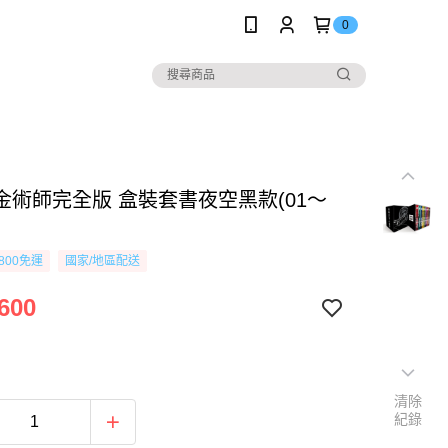
0
金術師完全版 盒裝套書夜空黑款(01～
800免運
國家/地區配送
600
清除
紀錄