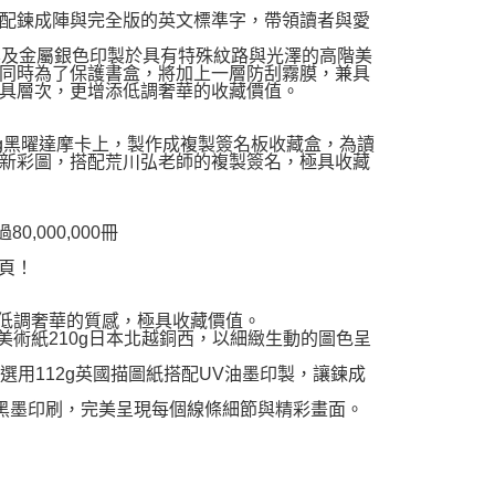
配鍊成陣與完全版的英文標準字，帶領讀者與愛
黑及金屬銀色印製於具有特殊紋路與光澤的高階美
同時為了保護書盒，將加上一層防刮霧膜，兼具
具層次，更增添低調奢華的收藏價值。
g黑曜達摩卡上，製作成複製簽名板收藏盒，為讀
新彩圖，搭配荒川弘老師的複製簽名，極具收藏
,000,000冊
頁！
低調奢華的質感，極具收藏價值。
美術紙210g日本北越銅西，以細緻生動的圖色呈
選用112g英國描圖紙搭配UV油墨印製，讓鍊成
%黑墨印刷，完美呈現每個線條細節與精彩畫面。