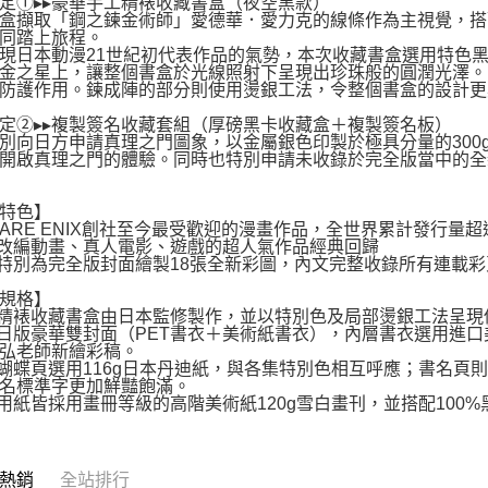
定①▸▸豪華手工精裱收藏書盒（夜空黑款）
盒擷取「鋼之鍊金術師」愛德華．愛力克的線條作為主視覺，搭
同踏上旅程。
現日本動漫21世紀初代表作品的氣勢，本次收藏書盒選用特色
金之星上，讓整個書盒於光線照射下呈現出珍珠般的圓潤光澤。
防護作用。鍊成陣的部分則使用燙銀工法，令整個書盒的設計更
定②▸▸複製簽名收藏套組（厚磅黑卡收藏盒＋複製簽名板）
別向日方申請真理之門圖象，以金屬銀色印製於極具分量的300
開啟真理之門的體驗。同時也特別申請未收錄於完全版當中的全
特色】
UARE ENIX創社至今最受歡迎的漫畫作品，全世界累計發行量超過80
改編動畫、真人電影、遊戲的超人氣作品經典回歸
特別為完全版封面繪製18張全新彩圖，內文完整收錄所有連載彩
規格】
精裱收藏書盒由日本監修製作，並以特別色及局部燙銀工法呈現
日版豪華雙封面（PET書衣＋美術紙書衣），內層書衣選用進口
弘老師新繪彩稿。
蝴蝶頁選用116g日本丹迪紙，與各集特別色相互呼應；書名頁則
名標準字更加鮮豔飽滿。
用紙皆採用畫冊等級的高階美術紙120g雪白畫刊，並搭配100
熱銷
全站排行