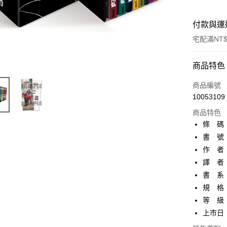
付款與運
宅配滿NT$
付款方式
商品特色
信用卡一
商品編號
10053109
AFTEE先
商品特色
相關說明
條 碼：9
【關於「A
ATM付款
AFTEE
書 號：
便利好安
作 者
１．簡單
２．便利
譯 者
運送方式
３．安心
書 系：
宅配
規 格：
【「AFT
每筆NT$1
１．於結帳
等 級
付」結帳
上市日：2
國家/地區
２．訂單
３．收到繳