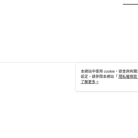
本網站中使用 cookie，欲查詢有關
設定，請參閱本網站「
隱私權條款
使用 cookie。
了解更多 >
TW-MWG1-6
© 2026 by 英屬蓋曼群島商家庭傳媒股份有限公司城邦分公司