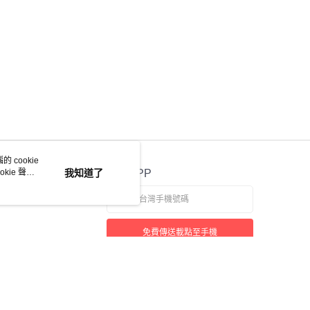
 cookie
kie 聲明
我知道了
官方APP
免費傳送載點至手機
若接到可疑電話，請洽詢165反詐騙專線
本站最佳瀏覽環境請使用 Google Chrome、Firefox 或 Edge 以上版本