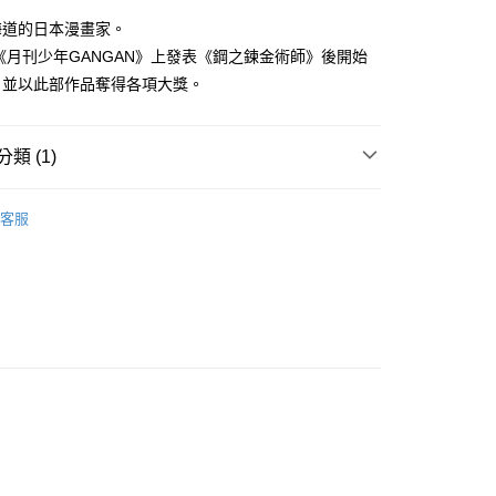
網路銀行／等多元方式進行付款，方視為交易完成。
海道的日本漫畫家。
：結帳手續完成當下不需立刻繳費，但若您需要取消訂單，請聯
的店家。未經商家同意取消之訂單仍視為有效，需透過AFTEE
於《月刊少年GANGAN》上發表《鋼之鍊金術師》後開始
繳納相關費用。
，並以此部作品奪得各項大獎。
否成功請以「AFTEE先享後付 」之結帳頁面顯示為準，若有關於
功／繳費後需取消欲退款等相關疑問，請聯繫「AFTEE先享後
援中心」
https://netprotections.freshdesk.com/support/home
類 (1)
項】
恩沛科技股份有限公司提供之「AFTEE先享後付」服務完成之
典漫畫
依本服務之必要範圍內提供個人資料，並將交易相關給付款項請
客服
讓予恩沛科技股份有限公司。
個人資料處理事宜，請瀏覽以下網址：
ee.tw/terms/#terms3
年的使用者請事先徵得法定代理人或監護人之同意方可使用
E先享後付」，若未經同意申辦者引起之損失，本公司不負相關責
AFTEE先享後付」時，將依據個別帳號之用戶狀況，依本公司
核予不同之上限額度；若仍有額度不足之情形，本公司將視審查
用戶進行身份認證。
一人註冊多個帳號或使用他人資訊註冊。若發現惡意使用之情
科技股份有限公司將有權停止該用戶之使用額度並採取法律行