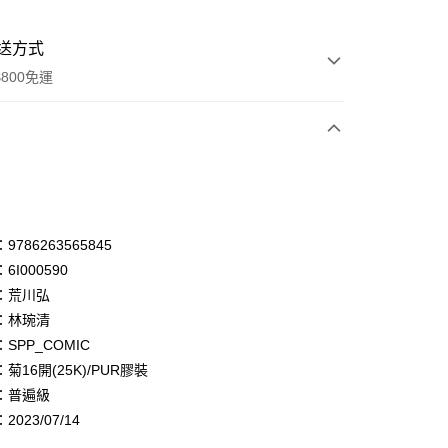
送方式
800免運
次付款
享後付
786263565845
FTEE先享後付」】
先享後付是「在收到商品之後才付款」的支付方式。 讓您購物簡單
6I000590
心！
：荒川弘
：不需註冊會員、不需綁卡、不需儲值。
：只要手機號碼，簡訊認證，即可結帳。
：林琬清
：先確認商品／服務後，再付款。
SPP_COMIC
菊16開(25K)/PUR膠裝
EE先享後付」結帳流程】
00，滿NT$800(含以上)免運費
方式選擇「AFTEE先享後付」後，將跳轉至「AFTEE先享後
：普遍級
頁面，進行簡訊認證並確認金額後，即可完成結帳。
023/07/14
配送
成立數日內，您將收到繳費通知簡訊。
查看運費
費通知簡訊後14天內，點擊此簡訊中的連結，可透過四大超商