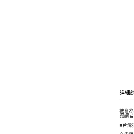
詳細
被譽為
讓讀者
■台灣