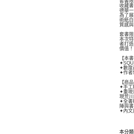
套書限
收藏書
德華一
為了展
術紙白
質感與
套書限
本次特
者打造
價值！
【本書
✦SQ
✦數度
✦作者
【商品
✦手工
✦重現
現荒川
✦全書
陣與書
✦內文
本分類