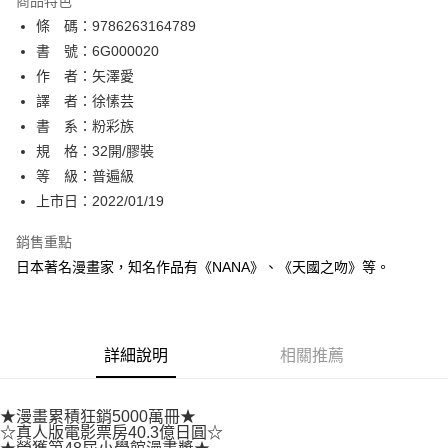
商品特色
相關說明
條 碼：9786263164789
【關於「AFTEE先享後付」】
ATM付款
AFTEE先享後付是「在收到商品之後才付款」的支付方式。 讓您購物簡單
書 號：6G000020
便利好安心！
作 者：矢澤愛
１．簡單：不需註冊會員、不需綁卡、不需儲值。
運送方式
譯 者：徐愫芸
２．便利：只要手機號碼，簡訊認證，即可結帳。
３．安心：先確認商品／服務後，再付款。
書 系：粉彩族
全家取貨付款
規 格：32開/膠裝
每筆NT$80，滿NT$500(含以上)免運費
【「AFTEE先享後付」結帳流程】
１．於結帳方式選擇「AFTEE先享後付」後，將跳轉至「AFTEE先享後付」
等 級：普遍級
付款後全家取貨
結帳頁面，進行簡訊認證並確認金額後，即可完成結帳。
上市日：2022/01/19
２．訂單成立數日內，您將收到繳費通知簡訊。
每筆NT$80，滿NT$500(含以上)免運費
３．收到繳費通知簡訊後14天內，點擊此簡訊中的連結，可透過四大超商／
銷售重點
ATM／網路銀行／等多元方式進行付款，方視為交易完成。
萊爾富取貨付款
※ 請注意：結帳手續完成當下不需立刻繳費，但若您需要取消訂單，請聯絡
日本著名漫畫家，知名作品有《NANA》、《天國之吻》等。
每筆NT$80，滿NT$500(含以上)免運費
購買商品的店家。未經商家同意取消之訂單仍視為有效，需透過AFTEE先享
後付繳納相關費用。
付款後萊爾富取貨
※ 交易是否成功請以「AFTEE先享後付 」之結帳頁面顯示為準，若有關於
是否繳費成功／繳費後需取消欲退款等相關疑問，請聯繫「AFTEE先享後付
每筆NT$80，滿NT$500(含以上)免運費
詳細說明
相關推薦
客戶支援中心」
https://netprotections.freshdesk.com/support/home
7-11取貨付款
【注意事項】
１．透過由恩沛科技股份有限公司提供之「AFTEE先享後付」服務完成之交
每筆NT$80，滿NT$500(含以上)免運費
★漫畫累積狂銷5000萬冊★
易，需依本服務之必要範圍內提供個人資料，並將交易相關給付款項請求債
☆真人版電影票房40.3億日圓☆
權轉讓予恩沛科技股份有限公司。