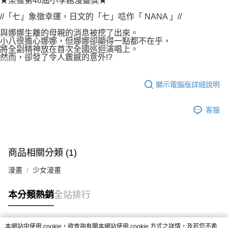
★榮獲第48屆小學館漫畫獎★
付款後7-11取貨
２．關於個人資料處理事宜，請瀏覽以下網址：
每筆NT$80，滿NT$500(含以上)免運費
//「七」象徵幸運，日文的「七」唸作「 NANA 」//
https://aftee.tw/terms/#terms3
３．未成年的使用者請事先徵得法定代理人或監護人之同意方可使用
與娜娜生離的母親的消息被挖了出來。
宅配
「AFTEE先享後付」，若未經同意申辦者引起之損失，本公司不負相關責
小八很擔心娜娜，但娜娜卻顯得一點都不在乎，
任。
每筆NT$100，滿NT$800(含以上)免運費
將全副精神放在首次全國巡迴演唱上。
４．使用「AFTEE先享後付」時，將依據個別帳號之用戶狀況，依本公司即
然而，卻發了令人震撼的意外!?
時審查核予不同之上限額度；若仍有額度不足之情形，本公司將視審查結果
國家/地區配送
查看運費
請求用戶進行身份認證。
５．嚴禁一人註冊多個帳號或使用他人資訊註冊。若發現惡意使用之情形，
顯示電腦版詳細說明
恩沛科技股份有限公司將有權停止該用戶之使用額度並採取法律行動。
客服
商品相關分類 (1)
漫畫
少女漫畫
本分類熱銷
全站排行
本網站中使用 cookie，欲查詢有關本網站使用 cookie 方式之詳情，及若您不希