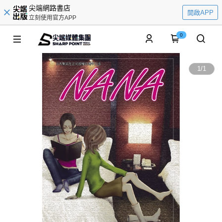
尖端網路書店
開啟APP
立刻使用官方APP
0
1
/
1