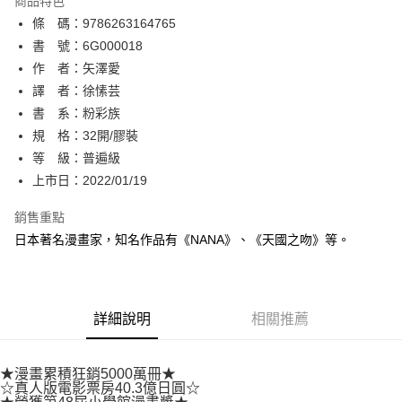
商品特色
相關說明
條 碼：9786263164765
【關於「AFTEE先享後付」】
ATM付款
AFTEE先享後付是「在收到商品之後才付款」的支付方式。 讓您購物簡單
書 號：6G000018
便利好安心！
作 者：矢澤愛
１．簡單：不需註冊會員、不需綁卡、不需儲值。
運送方式
譯 者：徐愫芸
２．便利：只要手機號碼，簡訊認證，即可結帳。
３．安心：先確認商品／服務後，再付款。
書 系：粉彩族
全家取貨付款
規 格：32開/膠裝
每筆NT$80，滿NT$500(含以上)免運費
【「AFTEE先享後付」結帳流程】
１．於結帳方式選擇「AFTEE先享後付」後，將跳轉至「AFTEE先享後付」
等 級：普遍級
付款後全家取貨
結帳頁面，進行簡訊認證並確認金額後，即可完成結帳。
上市日：2022/01/19
２．訂單成立數日內，您將收到繳費通知簡訊。
每筆NT$80，滿NT$500(含以上)免運費
３．收到繳費通知簡訊後14天內，點擊此簡訊中的連結，可透過四大超商／
銷售重點
ATM／網路銀行／等多元方式進行付款，方視為交易完成。
萊爾富取貨付款
※ 請注意：結帳手續完成當下不需立刻繳費，但若您需要取消訂單，請聯絡
日本著名漫畫家，知名作品有《NANA》、《天國之吻》等。
每筆NT$80，滿NT$500(含以上)免運費
購買商品的店家。未經商家同意取消之訂單仍視為有效，需透過AFTEE先享
後付繳納相關費用。
付款後萊爾富取貨
※ 交易是否成功請以「AFTEE先享後付 」之結帳頁面顯示為準，若有關於
是否繳費成功／繳費後需取消欲退款等相關疑問，請聯繫「AFTEE先享後付
每筆NT$80，滿NT$500(含以上)免運費
詳細說明
相關推薦
客戶支援中心」
https://netprotections.freshdesk.com/support/home
7-11取貨付款
【注意事項】
１．透過由恩沛科技股份有限公司提供之「AFTEE先享後付」服務完成之交
每筆NT$80，滿NT$500(含以上)免運費
★漫畫累積狂銷5000萬冊★
易，需依本服務之必要範圍內提供個人資料，並將交易相關給付款項請求債
☆真人版電影票房40.3億日圓☆
權轉讓予恩沛科技股份有限公司。