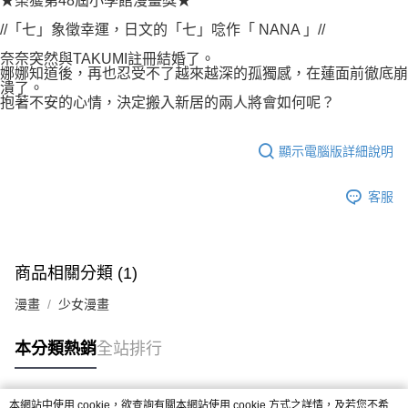
★榮獲第48屆小學館漫畫獎★
付款後7-11取貨
２．關於個人資料處理事宜，請瀏覽以下網址：
每筆NT$80，滿NT$500(含以上)免運費
//「七」象徵幸運，日文的「七」唸作「 NANA 」//
https://aftee.tw/terms/#terms3
３．未成年的使用者請事先徵得法定代理人或監護人之同意方可使用
奈奈突然與TAKUMI註冊結婚了。
宅配
「AFTEE先享後付」，若未經同意申辦者引起之損失，本公司不負相關責
娜娜知道後，再也忍受不了越來越深的孤獨感，在蓮面前徹底崩
任。
每筆NT$100，滿NT$800(含以上)免運費
潰了。
４．使用「AFTEE先享後付」時，將依據個別帳號之用戶狀況，依本公司即
抱著不安的心情，決定搬入新居的兩人將會如何呢？
時審查核予不同之上限額度；若仍有額度不足之情形，本公司將視審查結果
國家/地區配送
查看運費
請求用戶進行身份認證。
５．嚴禁一人註冊多個帳號或使用他人資訊註冊。若發現惡意使用之情形，
顯示電腦版詳細說明
恩沛科技股份有限公司將有權停止該用戶之使用額度並採取法律行動。
客服
商品相關分類 (1)
漫畫
少女漫畫
本分類熱銷
全站排行
本網站中使用 cookie，欲查詢有關本網站使用 cookie 方式之詳情，及若您不希