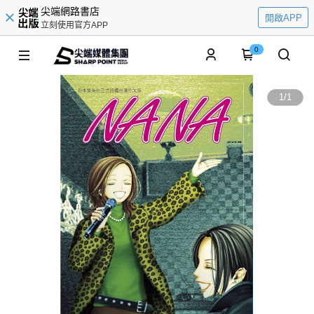
尖端網路書店
開啟APP
立刻使用官方APP
0
1
/
1