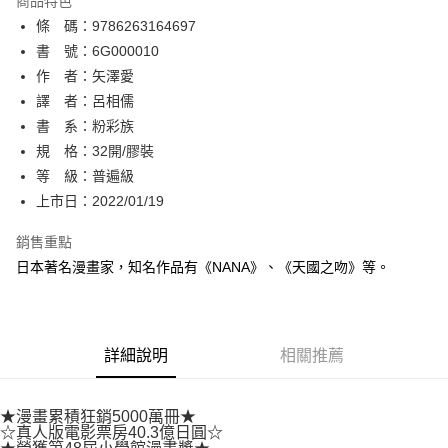
商品特色
相關說明
條 碼：9786263164697
【關於「AFTEE先享後付」】
ATM付款
AFTEE先享後付是「在收到商品之後才付款」的支付方式。 讓您購物簡單
書 號：6G000010
便利好安心！
作 者：矢澤愛
１．簡單：不需註冊會員、不需綁卡、不需儲值。
運送方式
譯 者：呂相儒
２．便利：只要手機號碼，簡訊認證，即可結帳。
３．安心：先確認商品／服務後，再付款。
書 系：粉彩族
全家取貨付款
規 格：32開/膠裝
每筆NT$80，滿NT$500(含以上)免運費
【「AFTEE先享後付」結帳流程】
１．於結帳方式選擇「AFTEE先享後付」後，將跳轉至「AFTEE先享後付」
等 級：普遍級
付款後全家取貨
結帳頁面，進行簡訊認證並確認金額後，即可完成結帳。
上市日：2022/01/19
２．訂單成立數日內，您將收到繳費通知簡訊。
每筆NT$80，滿NT$500(含以上)免運費
３．收到繳費通知簡訊後14天內，點擊此簡訊中的連結，可透過四大超商／
銷售重點
ATM／網路銀行／等多元方式進行付款，方視為交易完成。
萊爾富取貨付款
※ 請注意：結帳手續完成當下不需立刻繳費，但若您需要取消訂單，請聯絡
日本著名漫畫家，知名作品有《NANA》、《天國之吻》等。
每筆NT$80，滿NT$500(含以上)免運費
購買商品的店家。未經商家同意取消之訂單仍視為有效，需透過AFTEE先享
後付繳納相關費用。
付款後萊爾富取貨
※ 交易是否成功請以「AFTEE先享後付 」之結帳頁面顯示為準，若有關於
是否繳費成功／繳費後需取消欲退款等相關疑問，請聯繫「AFTEE先享後付
每筆NT$80，滿NT$500(含以上)免運費
詳細說明
相關推薦
客戶支援中心」
https://netprotections.freshdesk.com/support/home
7-11取貨付款
【注意事項】
１．透過由恩沛科技股份有限公司提供之「AFTEE先享後付」服務完成之交
每筆NT$80，滿NT$500(含以上)免運費
★漫畫累積狂銷5000萬冊★
易，需依本服務之必要範圍內提供個人資料，並將交易相關給付款項請求債
☆真人版電影票房40.3億日圓☆
權轉讓予恩沛科技股份有限公司。