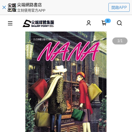
尖端網路書店
開啟APP
立刻使用官方APP
0
1
/
1