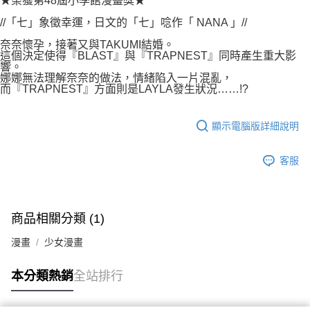
★榮獲第48屆小學館漫畫獎★
付款後7-11取貨
２．關於個人資料處理事宜，請瀏覽以下網址：
每筆NT$80，滿NT$500(含以上)免運費
//「七」象徵幸運，日文的「七」唸作「 NANA 」//
https://aftee.tw/terms/#terms3
３．未成年的使用者請事先徵得法定代理人或監護人之同意方可使用
奈奈懷孕，接著又與TAKUMI結婚。
宅配
「AFTEE先享後付」，若未經同意申辦者引起之損失，本公司不負相關責
這個決定使得『BLAST』與『TRAPNEST』同時產生重大影
任。
每筆NT$100，滿NT$800(含以上)免運費
響。
４．使用「AFTEE先享後付」時，將依據個別帳號之用戶狀況，依本公司即
娜娜無法理解奈奈的做法，情緒陷入一片混亂，
時審查核予不同之上限額度；若仍有額度不足之情形，本公司將視審查結果
而『TRAPNEST』方面則是LAYLA發生狀況……!?
國家/地區配送
查看運費
請求用戶進行身份認證。
５．嚴禁一人註冊多個帳號或使用他人資訊註冊。若發現惡意使用之情形，
恩沛科技股份有限公司將有權停止該用戶之使用額度並採取法律行動。
顯示電腦版詳細說明
客服
商品相關分類 (1)
漫畫
少女漫畫
本分類熱銷
全站排行