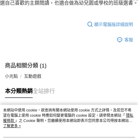
選自己喜歡的主題閱讀，也適合做為幼兒園或學校的班級選書。
顯示電腦版詳細說明
客服
商品相關分類 (1)
小光點
互動遊戲
本分類熱銷
全站排行
本網站中使用 cookie，欲查詢有關本網站使用 cookie 方式之詳情，及若您不希
熱門標籤
望在電腦上使用 cookie 時應如何變更電腦的 cookie 設定，請參閱本網站「
隱私
權條款
」之 Cookie 聲明。您繼續使用本網站即表示您同意本公司得按本網站使
用條款之 Cookie 聲明使用 cookie。
了解更多 >