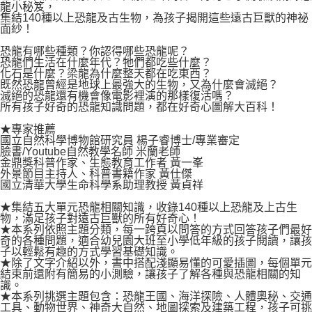
付款後7-11取貨
龍小秘笈，
２．關於個人資料處理事宜，請瀏覽以下網址：
集結140種以上恐龍及古生物，為孩子揭開這些遠古巨獸的神祕
每筆NT$80，滿NT$500(含以上)免運費
https://aftee.tw/terms/#terms3
面紗！
３．未成年的使用者請事先徵得法定代理人或監護人之同意方可使用
宅配
「AFTEE先享後付」，若未經同意申辦者引起之損失，本公司不負相關責
恐龍有哪些種類？你認得哪些恐龍呢？
任。
恐龍們生活在什麼年代？牠們都吃些什麼？
每筆NT$100，滿NT$800(含以上)免運費
化石是什麼？梁龍為什麼整天都在吃東西？
４．使用「AFTEE先享後付」時，將依據個別帳號之用戶狀況，依本公司即
既然恐龍曾經是地球上最強大的生物，又為什麼會滅絕？
時審查核予不同之上限額度；若仍有額度不足之情形，本公司將視審查結果
國家/地區配送
查看運費
滅絕的恐龍還有機會像電影裡演的那樣復活嗎？
請求用戶進行身份認證。
所有孩子好奇的恐龍知識問題，都在好奇心圖解大百科！
５．嚴禁一人註冊多個帳號或使用他人資訊註冊。若發現惡意使用之情形，
恩沛科技股份有限公司將有權停止該用戶之使用額度並採取法律行動。
★專家推薦
國立自然科學博物館研究員 楊子睿博士/專業審定
臉書/Youtube自然教學名師 米蘭老師
金鼎獎科普作家、生態教育工作者 黃一峯
外景節目主持人、科普書籍作家 黃仕傑
國立清華大學生命科學系助理教授 黃貞祥
★集結五大單元恐龍相關知識，收錄140種以上恐龍及上古生
物，滿足孩子對遠古巨獸的所有好奇心！
★本系列依照主題分類，每一跨頁以問答的方式回答孩子們最好
奇的各種問題，適合幼兒園大班至小學低年級的孩子閱讀，讓孩
子以輕鬆有趣的方式學習基礎知識。
★除了文字介紹以外，書中搭配淺顯易懂的可愛插圖，每個單元
結束前還附有簡易的小測驗，讓孩子了解各種與恐龍相關的知
識。
★本系列挑選主題包含：恐龍王國、海洋探險、人體奧秘、交通
工具、動物世界、神奇大自然、地圖探索及建築工程，孩子可挑