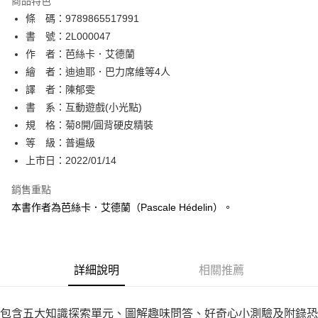
商品特色
相關說明
條 碼：9789865517991
【關於「AFTEE先享後付」】
ATM付款
AFTEE先享後付是「在收到商品之後才付款」的支付方式。 讓您購物簡單
書 號：2L000047
便利好安心！
作 者：芭絲卡．艾德蘭
１．簡單：不需註冊會員、不需綁卡、不需儲值。
運送方式
繪 者：迪迪耶．巴力席維等4人
２．便利：只要手機號碼，簡訊認證，即可結帳。
３．安心：先確認商品／服務後，再付款。
譯 者：陳郁雯
全家取貨付款
書 系：互動遊戲(小光點)
每筆NT$80，滿NT$500(含以上)免運費
【「AFTEE先享後付」結帳流程】
１．於結帳方式選擇「AFTEE先享後付」後，將跳轉至「AFTEE先享後付」
規 格：菊8開/圓背硬皮精裝
付款後全家取貨
結帳頁面，進行簡訊認證並確認金額後，即可完成結帳。
等 級：普遍級
２．訂單成立數日內，您將收到繳費通知簡訊。
每筆NT$80，滿NT$500(含以上)免運費
上市日：2022/01/14
３．收到繳費通知簡訊後14天內，點擊此簡訊中的連結，可透過四大超商／
ATM／網路銀行／等多元方式進行付款，方視為交易完成。
萊爾富取貨付款
※ 請注意：結帳手續完成當下不需立刻繳費，但若您需要取消訂單，請聯絡
銷售重點
每筆NT$80，滿NT$500(含以上)免運費
購買商品的店家。未經商家同意取消之訂單仍視為有效，需透過AFTEE先享
本書作者為芭絲卡．艾德蘭（Pascale Hédelin）。
後付繳納相關費用。
付款後萊爾富取貨
※ 交易是否成功請以「AFTEE先享後付 」之結帳頁面顯示為準，若有關於
是否繳費成功／繳費後需取消欲退款等相關疑問，請聯繫「AFTEE先享後付
每筆NT$80，滿NT$500(含以上)免運費
客戶支援中心」
https://netprotections.freshdesk.com/support/home
詳細說明
相關推薦
7-11取貨付款
【注意事項】
１．透過由恩沛科技股份有限公司提供之「AFTEE先享後付」服務完成之交
每筆NT$80，滿NT$500(含以上)免運費
易，需依本服務之必要範圍內提供個人資料，並將交易相關給付款項請求債
包含五大知識探索單元、圖解趣味問答、好奇心小測驗及附錄恐
權轉讓予恩沛科技股份有限公司。