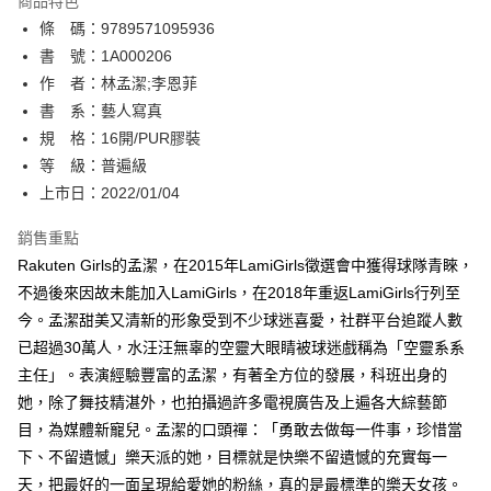
商品特色
相關說明
條 碼：9789571095936
【關於「AFTEE先享後付」】
ATM付款
AFTEE先享後付是「在收到商品之後才付款」的支付方式。 讓您購物簡單
書 號：1A000206
便利好安心！
作 者：林孟潔;李恩菲
１．簡單：不需註冊會員、不需綁卡、不需儲值。
運送方式
書 系：藝人寫真
２．便利：只要手機號碼，簡訊認證，即可結帳。
３．安心：先確認商品／服務後，再付款。
規 格：16開/PUR膠裝
全家取貨付款
等 級：普遍級
每筆NT$80，滿NT$500(含以上)免運費
【「AFTEE先享後付」結帳流程】
１．於結帳方式選擇「AFTEE先享後付」後，將跳轉至「AFTEE先享後付」
上市日：2022/01/04
付款後全家取貨
結帳頁面，進行簡訊認證並確認金額後，即可完成結帳。
２．訂單成立數日內，您將收到繳費通知簡訊。
銷售重點
每筆NT$80，滿NT$500(含以上)免運費
３．收到繳費通知簡訊後14天內，點擊此簡訊中的連結，可透過四大超商／
Rakuten Girls的孟潔，在2015年LamiGirls徵選會中獲得球隊青睞，
ATM／網路銀行／等多元方式進行付款，方視為交易完成。
萊爾富取貨付款
※ 請注意：結帳手續完成當下不需立刻繳費，但若您需要取消訂單，請聯絡
不過後來因故未能加入LamiGirls，在2018年重返LamiGirls行列至
每筆NT$80，滿NT$500(含以上)免運費
購買商品的店家。未經商家同意取消之訂單仍視為有效，需透過AFTEE先享
今。孟潔甜美又清新的形象受到不少球迷喜愛，社群平台追蹤人數
後付繳納相關費用。
已超過30萬人，水汪汪無辜的空靈大眼睛被球迷戲稱為「空靈系系
付款後萊爾富取貨
※ 交易是否成功請以「AFTEE先享後付 」之結帳頁面顯示為準，若有關於
是否繳費成功／繳費後需取消欲退款等相關疑問，請聯繫「AFTEE先享後付
主任」。表演經驗豐富的孟潔，有著全方位的發展，科班出身的
每筆NT$80，滿NT$500(含以上)免運費
客戶支援中心」
https://netprotections.freshdesk.com/support/home
她，除了舞技精湛外，也拍攝過許多電視廣告及上遍各大綜藝節
7-11取貨付款
目，為媒體新寵兒。孟潔的口頭禪：「勇敢去做每一件事，珍惜當
【注意事項】
１．透過由恩沛科技股份有限公司提供之「AFTEE先享後付」服務完成之交
每筆NT$80，滿NT$500(含以上)免運費
下、不留遺憾」樂天派的她，目標就是快樂不留遺憾的充實每一
易，需依本服務之必要範圍內提供個人資料，並將交易相關給付款項請求債
天，把最好的一面呈現給愛她的粉絲，真的是最標準的樂天女孩。
權轉讓予恩沛科技股份有限公司。