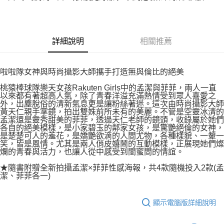
付款後7-11取貨
２．關於個人資料處理事宜，請瀏覽以下網址：
每筆NT$80，滿NT$500(含以上)免運費
https://aftee.tw/terms/#terms3
３．未成年的使用者請事先徵得法定代理人或監護人之同意方可使用
宅配
「AFTEE先享後付」，若未經同意申辦者引起之損失，本公司不負相關責
詳細說明
相關推薦
任。
每筆NT$100，滿NT$800(含以上)免運費
４．使用「AFTEE先享後付」時，將依據個別帳號之用戶狀況，依本公司即
時審查核予不同之上限額度；若仍有額度不足之情形，本公司將視審查結果
國家/地區配送
查看運費
請求用戶進行身份認證。
啦啦隊女神與時尚攝影大師攜手打造無與倫比的絕美
５．嚴禁一人註冊多個帳號或使用他人資訊註冊。若發現惡意使用之情形，
桃猿棒球隊樂天女孩Rakuten Girls中的孟潔與菲菲，兩人一直
恩沛科技股份有限公司將有權停止該用戶之使用額度並採取法律行動。
以來都有著超高人氣，除了青春洋溢充滿熱情受到眾人喜愛之
外，出塵脫俗的清新氣息更是讓粉絲著迷。這次由時尚攝影大師
黃天仁親手掌鏡，拍出雙姝前所未有的美麗。不管是空靈冰清的
孟潔還是靈秀甜美的菲菲，透過天仁老師的鏡頭，收錄屬於她們
各自的絕美模樣，是小家碧玉的鄰家女孩，是驚艷絕倫的女神，
是楚楚可人的羞花，是嬌艷欲滴的人間尤物，各種樣貌、一顰一
笑，皆是風情。尤其是兩人俏皮嬉鬧的互動模樣，正展現她們燦
爛的青春與活力，也讓人從中感受到閨蜜間的情誼。
★隨書附贈全新拍攝孟潔×菲菲性感海報，共4款隨機投入2款(孟
潔、菲菲各一)
顯示電腦版詳細說明