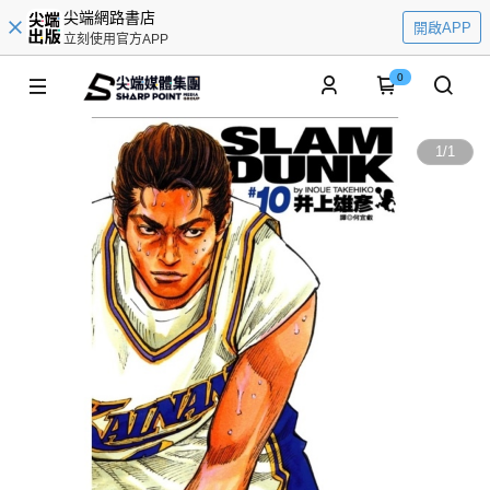
尖端網路書店
開啟APP
立刻使用官方APP
0
1
/
1