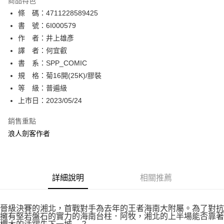
商品特色
相關說明
條 碼：4711228589425
【關於「AFTEE先享後付」】
ATM付款
AFTEE先享後付是「在收到商品之後才付款」的支付方式。 讓您購物簡單
書 號：6I000579
便利好安心！
作 者：井上雄彥
１．簡單：不需註冊會員、不需綁卡、不需儲值。
運送方式
譯 者：何宜叡
２．便利：只要手機號碼，簡訊認證，即可結帳。
３．安心：先確認商品／服務後，再付款。
書 系：SPP_COMIC
全家取貨付款
規 格：菊16開(25K)/膠裝
每筆NT$80，滿NT$500(含以上)免運費
【「AFTEE先享後付」結帳流程】
１．於結帳方式選擇「AFTEE先享後付」後，將跳轉至「AFTEE先享後付」
等 級：普遍級
付款後全家取貨
結帳頁面，進行簡訊認證並確認金額後，即可完成結帳。
上市日：2023/05/24
２．訂單成立數日內，您將收到繳費通知簡訊。
每筆NT$80，滿NT$500(含以上)免運費
３．收到繳費通知簡訊後14天內，點擊此簡訊中的連結，可透過四大超商／
銷售重點
ATM／網路銀行／等多元方式進行付款，方視為交易完成。
萊爾富取貨付款
※ 請注意：結帳手續完成當下不需立刻繳費，但若您需要取消訂單，請聯絡
浪人劍客作者
每筆NT$80，滿NT$500(含以上)免運費
購買商品的店家。未經商家同意取消之訂單仍視為有效，需透過AFTEE先享
後付繳納相關費用。
付款後萊爾富取貨
※ 交易是否成功請以「AFTEE先享後付 」之結帳頁面顯示為準，若有關於
是否繳費成功／繳費後需取消欲退款等相關疑問，請聯繫「AFTEE先享後付
每筆NT$80，滿NT$500(含以上)免運費
詳細說明
相關推薦
客戶支援中心」
https://netprotections.freshdesk.com/support/home
7-11取貨付款
【注意事項】
１．透過由恩沛科技股份有限公司提供之「AFTEE先享後付」服務完成之交
每筆NT$80，滿NT$500(含以上)免運費
晉級決賽的湘北，首戰對手為去年的王者海南大附屬。為了對抗
易，需依本服務之必要範圍內提供個人資料，並將交易相關給付款項請求債
擁有堅若盤石的實力的海南台柱．阿牧，湘北的上半場能否靠著
權轉讓予恩沛科技股份有限公司。