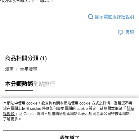
櫻木的活躍先下一城…？
付款後7-11取貨
２．關於個人資料處理事宜，請瀏覽以下網址：
每筆NT$80，滿NT$500(含以上)免運費
https://aftee.tw/terms/#terms3
３．未成年的使用者請事先徵得法定代理人或監護人之同意方可使用
顯示電腦版詳細說明
宅配
「AFTEE先享後付」，若未經同意申辦者引起之損失，本公司不負相關責
任。
每筆NT$100，滿NT$800(含以上)免運費
客服
４．使用「AFTEE先享後付」時，將依據個別帳號之用戶狀況，依本公司即
時審查核予不同之上限額度；若仍有額度不足之情形，本公司將視審查結果
國家/地區配送
查看運費
請求用戶進行身份認證。
５．嚴禁一人註冊多個帳號或使用他人資訊註冊。若發現惡意使用之情形，
恩沛科技股份有限公司將有權停止該用戶之使用額度並採取法律行動。
商品相關分類 (1)
漫畫
青年漫畫
本分類熱銷
全站排行
本網站中使用 cookie，欲查詢有關本網站使用 cookie 方式之詳情，及若您不希
熱門標籤
望在電腦上使用 cookie 時應如何變更電腦的 cookie 設定，請參閱本網站「
隱私
權條款
」之 Cookie 聲明。您繼續使用本網站即表示您同意本公司得按本網站使
用條款之 Cookie 聲明使用 cookie。
了解更多 >
我知道了