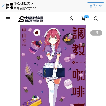
尖端網路書店
開啟APP
立刻使用官方APP
0
1
/
1