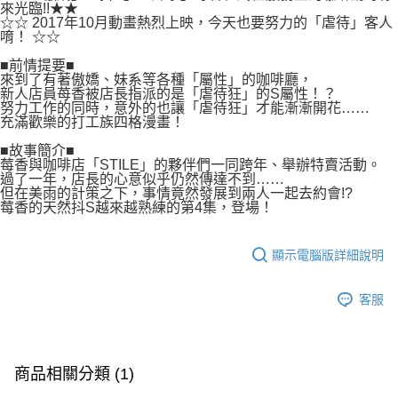
付款後7-11取貨
來光臨!!★★
２．關於個人資料處理事宜，請瀏覽以下網址：
☆☆ 2017年10月動畫熱烈上映，今天也要努力的「虐待」客人
每筆NT$80，滿NT$500(含以上)免運費
https://aftee.tw/terms/#terms3
唷！ ☆☆
３．未成年的使用者請事先徵得法定代理人或監護人之同意方可使用
宅配
「AFTEE先享後付」，若未經同意申辦者引起之損失，本公司不負相關責
■前情提要■
任。
來到了有著傲嬌、妹系等各種「屬性」的咖啡廳，
每筆NT$100，滿NT$800(含以上)免運費
新人店員苺香被店長指派的是「虐待狂」的S屬性！？
４．使用「AFTEE先享後付」時，將依據個別帳號之用戶狀況，依本公司即
努力工作的同時，意外的也讓「虐待狂」才能漸漸開花……
時審查核予不同之上限額度；若仍有額度不足之情形，本公司將視審查結果
國家/地區配送
查看運費
充滿歡樂的打工族四格漫畫！
請求用戶進行身份認證。
５．嚴禁一人註冊多個帳號或使用他人資訊註冊。若發現惡意使用之情形，
■故事簡介■
恩沛科技股份有限公司將有權停止該用戶之使用額度並採取法律行動。
莓香與咖啡店「STILE」的夥伴們一同跨年、舉辦特賣活動。
過了一年，店長的心意似乎仍然傳達不到……
但在美雨的計策之下，事情竟然發展到兩人一起去約會!?
莓香的天然抖S越來越熟練的第4集，登場！
顯示電腦版詳細說明
客服
商品相關分類 (1)