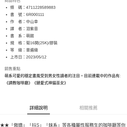
商品特色
相關說明
條 碼：4711228589883
【關於「AFTEE先享後付」】
ATM付款
AFTEE先享後付是「在收到商品之後才付款」的支付方式。 讓您購物簡單
書 號：6R000111
便利好安心！
作 者：中山幸
１．簡單：不需註冊會員、不需綁卡、不需儲值。
運送方式
譯 者：泪紫音
２．便利：只要手機號碼，簡訊認證，即可結帳。
３．安心：先確認商品／服務後，再付款。
書 系：萌館
全家取貨付款
規 格：菊16開(25K)/膠裝
每筆NT$80，滿NT$500(含以上)免運費
【「AFTEE先享後付」結帳流程】
１．於結帳方式選擇「AFTEE先享後付」後，將跳轉至「AFTEE先享後付」
等 級：普遍級
付款後全家取貨
結帳頁面，進行簡訊認證並確認金額後，即可完成結帳。
上市日：2023/05/12
２．訂單成立數日內，您將收到繳費通知簡訊。
每筆NT$80，滿NT$500(含以上)免運費
３．收到繳費通知簡訊後14天內，點擊此簡訊中的連結，可透過四大超商／
銷售重點
ATM／網路銀行／等多元方式進行付款，方視為交易完成。
萊爾富取貨付款
※ 請注意：結帳手續完成當下不需立刻繳費，但若您需要取消訂單，請聯絡
萌系可愛的穩定畫風受到男女性讀者的注目。目前連載中的作品有:
每筆NT$80，滿NT$500(含以上)免運費
購買商品的店家。未經商家同意取消之訂單仍視為有效，需透過AFTEE先享
《調教咖啡廳》《鏈愛式神貓巫女》
後付繳納相關費用。
付款後萊爾富取貨
※ 交易是否成功請以「AFTEE先享後付 」之結帳頁面顯示為準，若有關於
是否繳費成功／繳費後需取消欲退款等相關疑問，請聯繫「AFTEE先享後付
每筆NT$80，滿NT$500(含以上)免運費
客戶支援中心」
https://netprotections.freshdesk.com/support/home
詳細說明
相關推薦
7-11取貨付款
【注意事項】
１．透過由恩沛科技股份有限公司提供之「AFTEE先享後付」服務完成之交
每筆NT$80，滿NT$500(含以上)免運費
易，需依本服務之必要範圍內提供個人資料，並將交易相關給付款項請求債
★★「傲嬌」「抖S」「妹系」等各種屬性服務生的咖啡廳等你
權轉讓予恩沛科技股份有限公司。