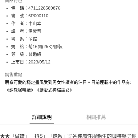
商品特色
相關說明
條 碼：4711228589876
【關於「AFTEE先享後付」】
ATM付款
AFTEE先享後付是「在收到商品之後才付款」的支付方式。 讓您購物簡單
書 號：6R000110
便利好安心！
作 者：中山幸
１．簡單：不需註冊會員、不需綁卡、不需儲值。
運送方式
譯 者：泪紫音
２．便利：只要手機號碼，簡訊認證，即可結帳。
３．安心：先確認商品／服務後，再付款。
書 系：萌館
全家取貨付款
規 格：菊16開(25K)/膠裝
每筆NT$80，滿NT$500(含以上)免運費
【「AFTEE先享後付」結帳流程】
１．於結帳方式選擇「AFTEE先享後付」後，將跳轉至「AFTEE先享後付」
等 級：普遍級
付款後全家取貨
結帳頁面，進行簡訊認證並確認金額後，即可完成結帳。
上市日：2023/05/12
２．訂單成立數日內，您將收到繳費通知簡訊。
每筆NT$80，滿NT$500(含以上)免運費
３．收到繳費通知簡訊後14天內，點擊此簡訊中的連結，可透過四大超商／
銷售重點
ATM／網路銀行／等多元方式進行付款，方視為交易完成。
萊爾富取貨付款
※ 請注意：結帳手續完成當下不需立刻繳費，但若您需要取消訂單，請聯絡
萌系可愛的穩定畫風受到男女性讀者的注目。目前連載中的作品有:
每筆NT$80，滿NT$500(含以上)免運費
購買商品的店家。未經商家同意取消之訂單仍視為有效，需透過AFTEE先享
《調教咖啡廳》《鏈愛式神貓巫女》
後付繳納相關費用。
付款後萊爾富取貨
※ 交易是否成功請以「AFTEE先享後付 」之結帳頁面顯示為準，若有關於
是否繳費成功／繳費後需取消欲退款等相關疑問，請聯繫「AFTEE先享後付
每筆NT$80，滿NT$500(含以上)免運費
客戶支援中心」
https://netprotections.freshdesk.com/support/home
詳細說明
相關推薦
7-11取貨付款
【注意事項】
１．透過由恩沛科技股份有限公司提供之「AFTEE先享後付」服務完成之交
每筆NT$80，滿NT$500(含以上)免運費
易，需依本服務之必要範圍內提供個人資料，並將交易相關給付款項請求債
★★「傲嬌」「抖S」「妹系」等各種屬性服務生的咖啡廳等你
權轉讓予恩沛科技股份有限公司。