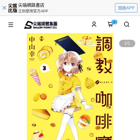
尖端網路書店
開啟APP
立刻使用官方APP
0
1
/
1