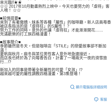
付款後7-11取貨
來光臨!!★★
２．關於個人資料處理事宜，請瀏覽以下網址：
☆☆ 2017年10月動畫熱烈上映中，今天也要努力的「虐待」客
每筆NT$80，滿NT$500(含以上)免運費
https://aftee.tw/terms/#terms3
人唷！ ☆☆
３．未成年的使用者請事先徵得法定代理人或監護人之同意方可使用
宅配
「AFTEE先享後付」，若未經同意申辦者引起之損失，本公司不負相關責
■前情提要■
任。
來到了有著傲嬌、妹系等各種「屬性」的咖啡廳，新人店員苺香
每筆NT$100，滿NT$800(含以上)免運費
被店長指派的是「虐待狂」的S屬性！？
４．使用「AFTEE先享後付」時，將依據個別帳號之用戶狀況，依本公司即
努力工作的同時，意外的也讓「虐待狂」才能漸漸開花……
時審查核予不同之上限額度；若仍有額度不足之情形，本公司將視審查結果
國家/地區配送
查看運費
充滿歡樂的打工族四格漫畫！
請求用戶進行身份認證。
５．嚴禁一人註冊多個帳號或使用他人資訊註冊。若發現惡意使用之情形，
■故事簡介■
恩沛科技股份有限公司將有權停止該用戶之使用額度並採取法律行動。
季節雖然是冬天，但是咖啡店「STILE」的戀愛故事卻不斷加
溫！
夏帆與秋月，麻冬與某位男性客人意外地急速接近，
而店長也終於為了向莓香告白，計畫了一場兩天一夜的滑雪旅
行…!?
新加入的同事是帶著全新屬性的可愛「女孩」!?
越來越可愛的屬性調教四格漫畫，第3集登場！
顯示電腦版詳細說明
客服