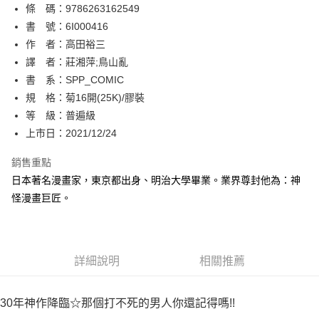
條 碼：9786263162549
【關於「AFTEE先享後付」】
ATM付款
AFTEE先享後付是「在收到商品之後才付款」的支付方式。 讓您購物簡單
書 號：6I000416
便利好安心！
作 者：高田裕三
１．簡單：不需註冊會員、不需綁卡、不需儲值。
運送方式
譯 者：莊湘萍;鳥山亂
２．便利：只要手機號碼，簡訊認證，即可結帳。
３．安心：先確認商品／服務後，再付款。
書 系：SPP_COMIC
全家取貨付款
規 格：菊16開(25K)/膠裝
每筆NT$80，滿NT$500(含以上)免運費
【「AFTEE先享後付」結帳流程】
１．於結帳方式選擇「AFTEE先享後付」後，將跳轉至「AFTEE先享後付」
等 級：普遍級
付款後全家取貨
結帳頁面，進行簡訊認證並確認金額後，即可完成結帳。
上市日：2021/12/24
２．訂單成立數日內，您將收到繳費通知簡訊。
每筆NT$80，滿NT$500(含以上)免運費
３．收到繳費通知簡訊後14天內，點擊此簡訊中的連結，可透過四大超商／
銷售重點
ATM／網路銀行／等多元方式進行付款，方視為交易完成。
萊爾富取貨付款
※ 請注意：結帳手續完成當下不需立刻繳費，但若您需要取消訂單，請聯絡
日本著名漫畫家，東京都出身、明治大學畢業。業界尊封他為：神
每筆NT$80，滿NT$500(含以上)免運費
購買商品的店家。未經商家同意取消之訂單仍視為有效，需透過AFTEE先享
怪漫畫巨匠。
後付繳納相關費用。
付款後萊爾富取貨
※ 交易是否成功請以「AFTEE先享後付 」之結帳頁面顯示為準，若有關於
是否繳費成功／繳費後需取消欲退款等相關疑問，請聯繫「AFTEE先享後付
每筆NT$80，滿NT$500(含以上)免運費
客戶支援中心」
https://netprotections.freshdesk.com/support/home
詳細說明
相關推薦
7-11取貨付款
【注意事項】
１．透過由恩沛科技股份有限公司提供之「AFTEE先享後付」服務完成之交
每筆NT$80，滿NT$500(含以上)免運費
易，需依本服務之必要範圍內提供個人資料，並將交易相關給付款項請求債
30年神作降臨☆那個打不死的男人你還記得嗎!!
權轉讓予恩沛科技股份有限公司。
付款後7-11取貨