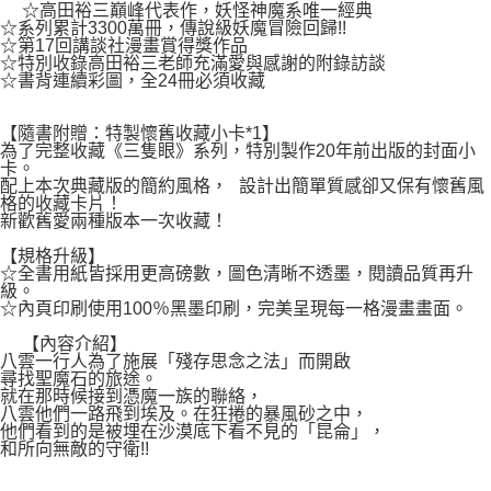
２．關於個人資料處理事宜，請瀏覽以下網址：
☆高田裕三巔峰代表作，妖怪神魔系唯一經典
每筆NT$80，滿NT$500(含以上)免運費
https://aftee.tw/terms/#terms3
☆系列累計3300萬冊，傳說級妖魔冒險回歸!!
３．未成年的使用者請事先徵得法定代理人或監護人之同意方可使用
☆第17回講談社漫畫賞得獎作品
宅配
「AFTEE先享後付」，若未經同意申辦者引起之損失，本公司不負相關責
☆特別收錄高田裕三老師充滿愛與感謝的附錄訪談
☆書背連續彩圖，全24冊必須收藏
任。
每筆NT$100，滿NT$800(含以上)免運費
４．使用「AFTEE先享後付」時，將依據個別帳號之用戶狀況，依本公司即
時審查核予不同之上限額度；若仍有額度不足之情形，本公司將視審查結果
國家/地區配送
查看運費
【隨書附贈：特製懷舊收藏小卡*1】
請求用戶進行身份認證。
為了完整收藏《三隻眼》系列，特別製作20年前出版的封面小
５．嚴禁一人註冊多個帳號或使用他人資訊註冊。若發現惡意使用之情形，
卡。
恩沛科技股份有限公司將有權停止該用戶之使用額度並採取法律行動。
配上本次典藏版的簡約風格， 設計出簡單質感卻又保有懷舊風
格的收藏卡片！
新歡舊愛兩種版本一次收藏！
【規格升級】
☆全書用紙皆採用更高磅數，圖色清晰不透墨，閱讀品質再升
級。
☆內頁印刷使用100％黑墨印刷，完美呈現每一格漫畫畫面。
【內容介紹】
八雲一行人為了施展「殘存思念之法」而開啟
尋找聖魔石的旅途。
就在那時候接到憑魔一族的聯絡，
八雲他們一路飛到埃及。在狂捲的暴風砂之中，
他們看到的是被埋在沙漠底下看不見的「昆侖」，
和所向無敵的守衛!!