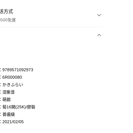
送方式
500免運
次付款
付款
享後付
789571092973
6R000080
FTEE先享後付」】
：かきふらい
先享後付是「在收到商品之後才付款」的支付方式。 讓您購物簡單
心！
：泪紫音
：不需註冊會員、不需綁卡、不需儲值。
：萌館
：只要手機號碼，簡訊認證，即可結帳。
菊16開(25K)/膠裝
：先確認商品／服務後，再付款。
：普遍級
付款
EE先享後付」結帳流程】
021/02/05
0，滿NT$500(含以上)免運費
方式選擇「AFTEE先享後付」後，將跳轉至「AFTEE先享後
頁面，進行簡訊認證並確認金額後，即可完成結帳。