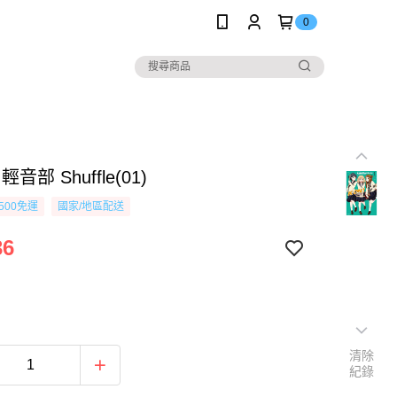
0
輕音部 Shuffle(01)
500免運
國家/地區配送
36
清除
紀錄