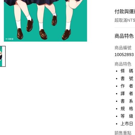
付款與運
超取滿NT$
付款方式
商品特色
信用卡一
商品編號
10052893
超商取貨
商品特色
AFTEE先
條 碼：9
相關說明
書 號：
【關於「A
作 者
ATM付款
AFTEE
便利好安
譯 者
１．簡單
書 系
２．便利
運送方式
規 格：
３．安心
等 級
全家取貨
【「AFT
上市日：2
每筆NT$8
１．於結帳
付」結帳
銷售重點