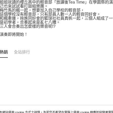
姐姐就讀的櫻丘高中的輕音部「放課後Tea Time」在學園祭的
己也來試試看打鼓組樂團。
梅竹馬的楓一起，想要加入自己學校的輕音部，
這個學校沒有輕音部，只有部員人數一人的輕音同好會。
和楓牽連，拖進同好會的籃球社社員真帆一起，三個人組成了一
是初學者，合奏起來是亂七八糟。
三人會合奏出怎麼樣的樂音呢!?
演奏即將開始！
熱銷
全站排行
本網站使用 cookie 方式之詳情，及若您不希望在電腦上使用 cookie 時應如何變更電腦的