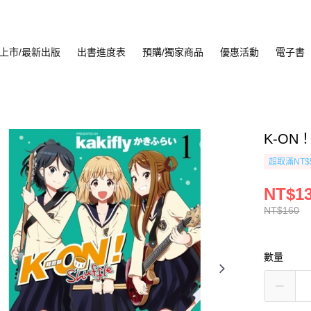
上市/最新出版
出書進度表
預購/獨家商品
優惠活動
電子書
K-ON！
超取滿NT$
NT$1
NT$160
數量