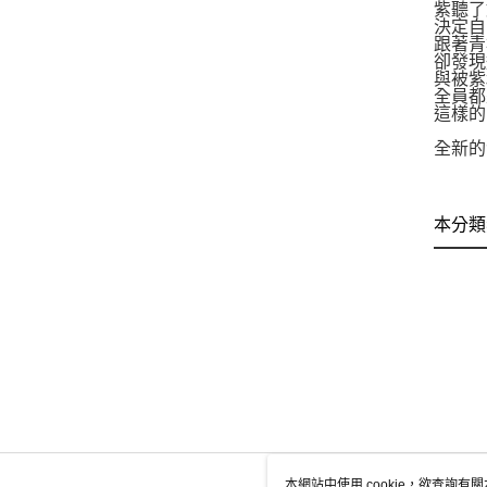
紫聽了
決定自
跟著青
卻發現
與被紫
全員都
這樣的
全新的
本分類
本網站中使用 cookie，欲查詢有關