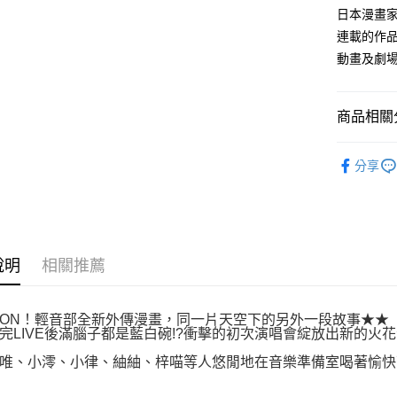
付款後全
２．訂單
日本漫畫家
３．收到繳
每筆NT$8
連載的作品
／ATM／
※ 請注意
動畫及劇
萊爾富取
絡購買商品
先享後付
每筆NT$8
※ 交易是
商品相關分
是否繳費成
付款後萊
付客戶支
每筆NT$8
漫畫
少
【注意事
分享
7-11取貨
１．透過由
交易，需
每筆NT$8
求債權轉
２．關於
付款後7-1
https://aft
每筆NT$8
３．未成
說明
相關推薦
「AFTE
宅配
任。
４．使用「
每筆NT$1
-ON！輕音部全新外傳漫畫，同一片天空下的另外一段故事★★
即時審查
完LIVE後滿腦子都是藍白碗!?衝擊的初次演唱會綻放出新的火
結果請求
國家/地區
５．嚴禁
唯、小澪、小律、紬紬、梓喵等人悠閒地在音樂準備室喝著愉快
形，恩沛
動。