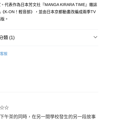
家取貨
成立數日內，您將收到繳費通知簡訊。
。代表作為日本芳文社『MANGA KIRARA TIME』雜誌
費通知簡訊後14天內，點擊此簡訊中的連結，可透過四大超商
0，滿NT$500(含以上)免運費
《K-ON！輕音部》，並由日本京都動畫改編成兩季TV
網路銀行／等多元方式進行付款，方視為交易完成。
：結帳手續完成當下不需立刻繳費，但若您需要取消訂單，請聯
場版。
貨付款
的店家。未經商家同意取消之訂單仍視為有效，需透過AFTEE
繳納相關費用。
0，滿NT$500(含以上)免運費
否成功請以「AFTEE先享後付 」之結帳頁面顯示為準，若有關於
類 (1)
功／繳費後需取消欲退款等相關疑問，請聯繫「AFTEE先享後
爾富取貨
援中心」
https://netprotections.freshdesk.com/support/home
0，滿NT$500(含以上)免運費
年漫畫
項】
客服
付款
恩沛科技股份有限公司提供之「AFTEE先享後付」服務完成之
依本服務之必要範圍內提供個人資料，並將交易相關給付款項請
0，滿NT$500(含以上)免運費
讓予恩沛科技股份有限公司。
個人資料處理事宜，請瀏覽以下網址：
1取貨
ee.tw/terms/#terms3
0，滿NT$500(含以上)免運費
年的使用者請事先徵得法定代理人或監護人之同意方可使用
E先享後付」，若未經同意申辦者引起之損失，本公司不負相關責
AFTEE先享後付」時，將依據個別帳號之用戶狀況，依本公司
00，滿NT$800(含以上)免運費
核予不同之上限額度；若仍有額度不足之情形，本公司將視審查
花☆☆
用戶進行身份認證。
配送
查看運費
一人註冊多個帳號或使用他人資訊註冊。若發現惡意使用之情
下午茶的同時，在另一間學校發生的另一段故事
科技股份有限公司將有權停止該用戶之使用額度並採取法律行