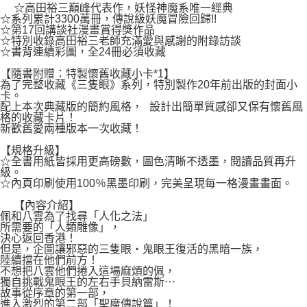
２．關於個人資料處理事宜，請瀏覽以下網址：
☆高田裕三巔峰代表作，妖怪神魔系唯一經典
每筆NT$80，滿NT$500(含以上)免運費
https://aftee.tw/terms/#terms3
☆系列累計3300萬冊，傳說級妖魔冒險回歸!!
３．未成年的使用者請事先徵得法定代理人或監護人之同意方可使用
☆第17回講談社漫畫賞得獎作品
宅配
「AFTEE先享後付」，若未經同意申辦者引起之損失，本公司不負相關責
☆特別收錄高田裕三老師充滿愛與感謝的附錄訪談
任。
☆書背連續彩圖，全24冊必須收藏
每筆NT$100，滿NT$800(含以上)免運費
４．使用「AFTEE先享後付」時，將依據個別帳號之用戶狀況，依本公司即
【隨書附贈：特製懷舊收藏小卡*1】
時審查核予不同之上限額度；若仍有額度不足之情形，本公司將視審查結果
國家/地區配送
查看運費
為了完整收藏《三隻眼》系列，特別製作20年前出版的封面小
請求用戶進行身份認證。
卡。
５．嚴禁一人註冊多個帳號或使用他人資訊註冊。若發現惡意使用之情形，
配上本次典藏版的簡約風格， 設計出簡單質感卻又保有懷舊風
恩沛科技股份有限公司將有權停止該用戶之使用額度並採取法律行動。
格的收藏卡片！
新歡舊愛兩種版本一次收藏！
【規格升級】
☆全書用紙皆採用更高磅數，圖色清晰不透墨，閱讀品質再升
級。
☆內頁印刷使用100％黑墨印刷，完美呈現每一格漫畫畫面。
【內容介紹】
佩和八雲為了找尋「人化之法」
所需要的「人類雕像」，
決心返回香港！
但是，企圖讓邪惡的三隻眼‧鬼眼王復活的黑暗一族，
陸續擋在他們前方！
不想把八雲他們捲入這場麻煩的佩，
獨自挑戰鬼眼王的左右手貝納雷斯⋯
故事從序章的第一部，
進入激烈的第二部「聖魔傳說篇」！