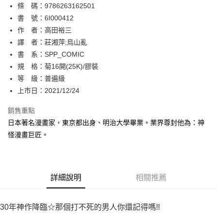
條 碼：9786263162501
【關於「AFTEE先享後付」】
ATM付款
AFTEE先享後付是「在收到商品之後才付款」的支付方式。 讓您購物簡單
書 號：6I000412
便利好安心！
作 者：高田裕三
１．簡單：不需註冊會員、不需綁卡、不需儲值。
運送方式
譯 者：莊湘萍;烏山亂
２．便利：只要手機號碼，簡訊認證，即可結帳。
３．安心：先確認商品／服務後，再付款。
書 系：SPP_COMIC
全家取貨付款
規 格：菊16開(25K)/膠裝
每筆NT$80，滿NT$500(含以上)免運費
【「AFTEE先享後付」結帳流程】
１．於結帳方式選擇「AFTEE先享後付」後，將跳轉至「AFTEE先享後付」
等 級：普遍級
付款後全家取貨
結帳頁面，進行簡訊認證並確認金額後，即可完成結帳。
上市日：2021/12/24
２．訂單成立數日內，您將收到繳費通知簡訊。
每筆NT$80，滿NT$500(含以上)免運費
３．收到繳費通知簡訊後14天內，點擊此簡訊中的連結，可透過四大超商／
銷售重點
ATM／網路銀行／等多元方式進行付款，方視為交易完成。
萊爾富取貨付款
※ 請注意：結帳手續完成當下不需立刻繳費，但若您需要取消訂單，請聯絡
日本著名漫畫家，東京都出身、明治大學畢業。業界尊封他為：神
每筆NT$80，滿NT$500(含以上)免運費
購買商品的店家。未經商家同意取消之訂單仍視為有效，需透過AFTEE先享
怪漫畫巨匠。
後付繳納相關費用。
付款後萊爾富取貨
※ 交易是否成功請以「AFTEE先享後付 」之結帳頁面顯示為準，若有關於
是否繳費成功／繳費後需取消欲退款等相關疑問，請聯繫「AFTEE先享後付
每筆NT$80，滿NT$500(含以上)免運費
客戶支援中心」
https://netprotections.freshdesk.com/support/home
詳細說明
相關推薦
7-11取貨付款
【注意事項】
１．透過由恩沛科技股份有限公司提供之「AFTEE先享後付」服務完成之交
每筆NT$80，滿NT$500(含以上)免運費
易，需依本服務之必要範圍內提供個人資料，並將交易相關給付款項請求債
30年神作降臨☆那個打不死的男人你還記得嗎!!
權轉讓予恩沛科技股份有限公司。
付款後7-11取貨