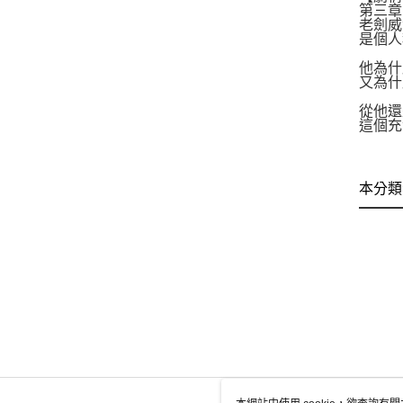
第三章
老劍威
是個人
他為什
又為什
從他還
這個充
本分類