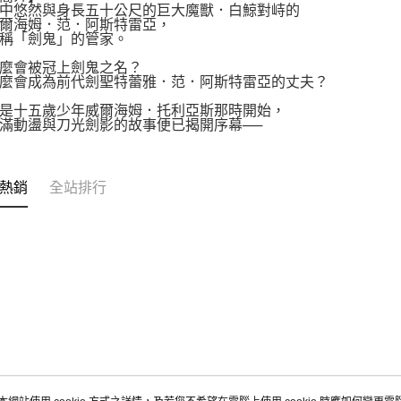
中悠然與身長五十公尺的巨大魔獸．白鯨對峙的
動。
爾海姆．范．阿斯特雷亞，
稱「劍鬼」的管家。
麼會被冠上劍鬼之名？
麼會成為前代劍聖特蕾雅．范．阿斯特雷亞的丈夫？
是十五歲少年威爾海姆．托利亞斯那時開始，
滿動盪與刀光劍影的故事便已揭開序幕──
熱銷
全站排行