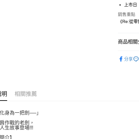
付」結帳
上市日：2
付款後全
２．訂單
銷售重點
３．收到繳
每筆NT$8
《Re:從
／ATM／
※ 請注意
萊爾富取
絡購買商品
先享後付
每筆NT$8
商品相關分
※ 交易是
是否繳費成
付款後萊
漫畫
少
付客戶支
每筆NT$8
分享
【注意事
7-11取貨
１．透過由
交易，需
每筆NT$8
求債權轉
２．關於
付款後7-1
說明
相關推薦
https://aft
每筆NT$8
３．未成
「AFTE
宅配
任。
化身為一把劍──」
４．使用「
每筆NT$1
即時審查
肩作戰的老劍，
人生故事登場!!!
結果請求
國家/地區
５．嚴禁
簡介】
形，恩沛