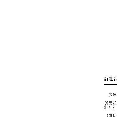
詳細
「少年
與昴並
壯烈的
【劇情