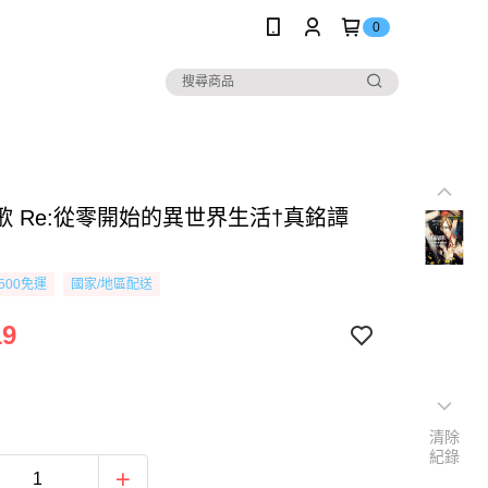
0
歌 Re:從零開始的異世界生活†真銘譚
500免運
國家/地區配送
19
清除
紀錄