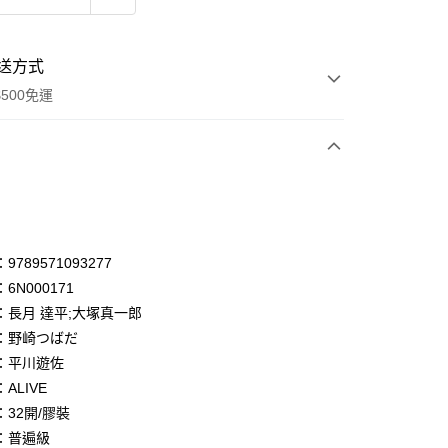
送方式
500免運
次付款
付款
享後付
789571093277
6N000171
FTEE先享後付」】
：長月 達平;大塚真一郎
先享後付是「在收到商品之後才付款」的支付方式。 讓您購物簡單
心！
：野崎つばだ
：不需註冊會員、不需綁卡、不需儲值。
：平川遊佐
：只要手機號碼，簡訊認證，即可結帳。
ALIVE
：先確認商品／服務後，再付款。
32開/膠裝
付款
EE先享後付」結帳流程】
：普遍級
0，滿NT$500(含以上)免運費
方式選擇「AFTEE先享後付」後，將跳轉至「AFTEE先享後