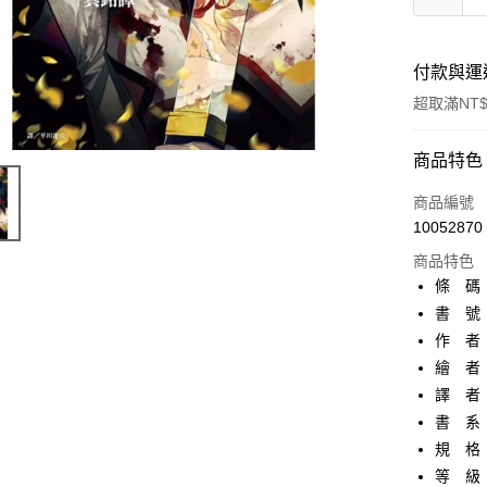
付款與運
超取滿NT$
付款方式
商品特色
信用卡一
商品編號
10052870
超商取貨
商品特色
AFTEE先
條 碼：9
相關說明
書 號：
【關於「A
作 者
ATM付款
AFTEE
便利好安
繪 者
１．簡單
譯 者
２．便利
運送方式
書 系：
３．安心
規 格：
全家取貨
【「AFT
等 級
每筆NT$8
１．於結帳