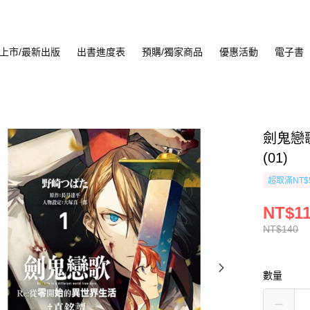
上市/最新出版
出書進度表
預購/獨家商品
優惠活動
電子書
劍鬼戀
(01)
超取滿NT$
NT$1
NT$140
數量