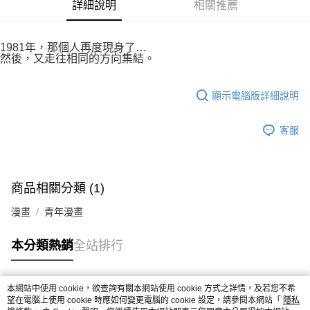
付款後7-11取貨
詳細說明
相關推薦
２．關於個人資料處理事宜，請瀏覽以下網址：
每筆NT$80，滿NT$500(含以上)免運費
https://aftee.tw/terms/#terms3
３．未成年的使用者請事先徵得法定代理人或監護人之同意方可使用
宅配
1981年，那個人再度現身了…
「AFTEE先享後付」，若未經同意申辦者引起之損失，本公司不負相關責
然後，又走往相同的方向集結。
任。
每筆NT$100，滿NT$800(含以上)免運費
４．使用「AFTEE先享後付」時，將依據個別帳號之用戶狀況，依本公司即
時審查核予不同之上限額度；若仍有額度不足之情形，本公司將視審查結果
國家/地區配送
查看運費
顯示電腦版詳細說明
請求用戶進行身份認證。
５．嚴禁一人註冊多個帳號或使用他人資訊註冊。若發現惡意使用之情形，
恩沛科技股份有限公司將有權停止該用戶之使用額度並採取法律行動。
客服
商品相關分類 (1)
漫畫
青年漫畫
本分類熱銷
全站排行
本網站中使用 cookie，欲查詢有關本網站使用 cookie 方式之詳情，及若您不希
熱門標籤
望在電腦上使用 cookie 時應如何變更電腦的 cookie 設定，請參閱本網站「
隱私