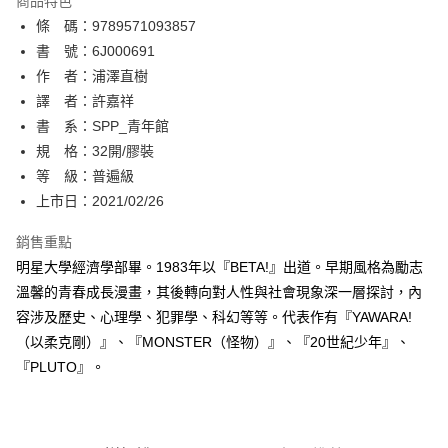
商品特色
相關說明
條 碼：9789571093857
【關於「AFTEE先享後付」】
ATM付款
AFTEE先享後付是「在收到商品之後才付款」的支付方式。 讓您購物簡單
書 號：6J000691
便利好安心！
作 者：浦澤直樹
１．簡單：不需註冊會員、不需綁卡、不需儲值。
運送方式
譯 者：許嘉祥
２．便利：只要手機號碼，簡訊認證，即可結帳。
３．安心：先確認商品／服務後，再付款。
書 系：SPP_青年館
全家取貨付款
規 格：32開/膠裝
每筆NT$80，滿NT$500(含以上)免運費
【「AFTEE先享後付」結帳流程】
１．於結帳方式選擇「AFTEE先享後付」後，將跳轉至「AFTEE先享後付」
等 級：普遍級
付款後全家取貨
結帳頁面，進行簡訊認證並確認金額後，即可完成結帳。
上市日：2021/02/26
２．訂單成立數日內，您將收到繳費通知簡訊。
每筆NT$80，滿NT$500(含以上)免運費
３．收到繳費通知簡訊後14天內，點擊此簡訊中的連結，可透過四大超商／
銷售重點
ATM／網路銀行／等多元方式進行付款，方視為交易完成。
萊爾富取貨付款
※ 請注意：結帳手續完成當下不需立刻繳費，但若您需要取消訂單，請聯絡
明星大學經濟學部畢。1983年以『BETA!』出道。早期風格為勵志
每筆NT$80，滿NT$500(含以上)免運費
購買商品的店家。未經商家同意取消之訂單仍視為有效，需透過AFTEE先享
溫馨的青春成長漫畫，其後轉向對人性與社會現象深一層探討，內
後付繳納相關費用。
容涉及歷史、心理學、犯罪學、科幻等等。代表作有『YAWARA!
付款後萊爾富取貨
※ 交易是否成功請以「AFTEE先享後付 」之結帳頁面顯示為準，若有關於
是否繳費成功／繳費後需取消欲退款等相關疑問，請聯繫「AFTEE先享後付
（以柔克剛）』、『MONSTER（怪物）』、『20世紀少年』、
每筆NT$80，滿NT$500(含以上)免運費
客戶支援中心」
https://netprotections.freshdesk.com/support/home
『PLUTO』。
7-11取貨付款
【注意事項】
１．透過由恩沛科技股份有限公司提供之「AFTEE先享後付」服務完成之交
每筆NT$80，滿NT$500(含以上)免運費
易，需依本服務之必要範圍內提供個人資料，並將交易相關給付款項請求債
權轉讓予恩沛科技股份有限公司。