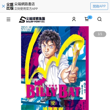
尖端網路書店
開啟APP
立刻使用官方APP
0
1
/
1