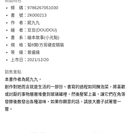
商品特色
相關說明
條 碼：9786267051030
【關於「AFTEE先享後付」】
ATM付款
AFTEE先享後付是「在收到商品之後才付款」的支付方式。 讓您購物簡單
書 號：2K000213
便利好安心！
作 者：錵九九
１．簡單：不需註冊會員、不需綁卡、不需儲值。
運送方式
繪 者：豆豆(DOUDOU)
２．便利：只要手機號碼，簡訊認證，即可結帳。
３．安心：先確認商品／服務後，再付款。
書 系：繪本故事(小光點)
全家取貨付款
規 格：菊8開/方背硬皮精裝
每筆NT$80，滿NT$500(含以上)免運費
【「AFTEE先享後付」結帳流程】
１．於結帳方式選擇「AFTEE先享後付」後，將跳轉至「AFTEE先享後付」
等 級：普遍級
付款後全家取貨
結帳頁面，進行簡訊認證並確認金額後，即可完成結帳。
上市日：2021/12/20
２．訂單成立數日內，您將收到繳費通知簡訊。
每筆NT$80，滿NT$500(含以上)免運費
３．收到繳費通知簡訊後14天內，點擊此簡訊中的連結，可透過四大超商／
銷售重點
ATM／網路銀行／等多元方式進行付款，方視為交易完成。
萊爾富取貨付款
※ 請注意：結帳手續完成當下不需立刻繳費，但若您需要取消訂單，請聯絡
本書作者為錵九九，
每筆NT$80，滿NT$500(含以上)免運費
購買商品的店家。未經商家同意取消之訂單仍視為有效，需透過AFTEE先享
創作對她而言就是生活的一部份。書寫的過程如同醃泡菜，將喜歡
後付繳納相關費用。
或討厭的事物層層堆疊到玻璃罐裡，然後壓緊上蓋，讓它們在角落
付款後萊爾富取貨
※ 交易是否成功請以「AFTEE先享後付 」之結帳頁面顯示為準，若有關於
是否繳費成功／繳費後需取消欲退款等相關疑問，請聯繫「AFTEE先享後付
發酵後散發出各種滋味。如果你願意的話，請放大膽子試著嘗一
每筆NT$80，滿NT$500(含以上)免運費
客戶支援中心」
https://netprotections.freshdesk.com/support/home
嘗。
7-11取貨付款
【注意事項】
１．透過由恩沛科技股份有限公司提供之「AFTEE先享後付」服務完成之交
每筆NT$80，滿NT$500(含以上)免運費
易，需依本服務之必要範圍內提供個人資料，並將交易相關給付款項請求債
權轉讓予恩沛科技股份有限公司。