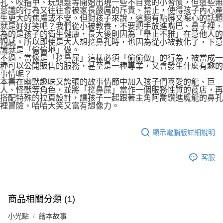
孔、咬指甲、玩頭髮等開始出現一些不自覺的小習慣，但這些無
意識的行為又往往會被家長嚴厲的斥責、禁止，使得孩子內心產
生更大的焦慮或不安。但對孩子來說，這類有點髒又噁心的話題
就是好好笑吧？我們從小被教養，不要把手放進嘴巴、鼻子裡，
為的是孩子的衛生健康，長大後則因為「舉止不雅」在意他人的
觀感。所以即使是大人想挖鼻孔時，也因為從小被教化了，下意
識就是「偷偷地」做。
不過，當像是「挖鼻屎」這樣必須「偷偷做」的行為，被當成一
種可以公開販售的服務，甚至是一種專業，又會發生什麼有趣的
事情呢？
本書在幽默趣味又誇張的故事情節中加入孩子們喜愛的龍、巨
人、怪獸等角色，並將「挖鼻屎」當作一個服務性質的商店，再
搭配特殊的拉頁設計，讓孩子一起跟著主角阿喬鑽進魔龍的鼻孔
裡冒險，哈哈大笑又富有想像力。
顯示電腦版詳細說明
客服
商品相關分類 (1)
小光點
繪本故事