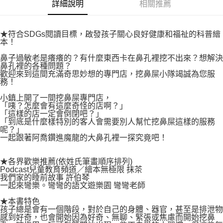
付款後7-11取貨
詳細說明
相關推薦
２．關於個人資料處理事宜，請瀏覽以下網址：
每筆NT$80，滿NT$500(含以上)免運費
https://aftee.tw/terms/#terms3
３．未成年的使用者請事先徵得法定代理人或監護人之同意方可使用
宅配
★符合SDGs閱讀目標，啟發孩子關心良好健康和福祉的科普繪
「AFTEE先享後付」，若未經同意申辦者引起之損失，本公司不負相關責
本！
任。
每筆NT$100，滿NT$800(含以上)免運費
４．使用「AFTEE先享後付」時，將依據個別帳號之用戶狀況，依本公司即
鼻子過敏老是癢癢的？有什麼東西卡在鼻孔裡挖不出來？想解決
時審查核予不同之上限額度；若仍有額度不足之情形，本公司將視審查結果
國家/地區配送
查看運費
鼻孔裡的各種問題？
請求用戶進行身份認證。
歡迎來到這間充滿奇思妙想的專門店，挖鼻屎小隊竭誠為您服
５．嚴禁一人註冊多個帳號或使用他人資訊註冊。若發現惡意使用之情形，
務！
恩沛科技股份有限公司將有權停止該用戶之使用額度並採取法律行動。
小鎮上開了一間挖鼻屎專門店，
「咦？怎麼會有這麼奇怪的店啊？」
「這樣的店一定會倒閉吧？」
「到底是什麼樣特別的客人會需要別人幫忙挖鼻屎這樣的服務
呢？」
一起跟著阿喬鑽進魔龍的大鼻孔裡一探究竟吧！
★各界歡樂推薦(依姓氏筆畫順序排列)
Podcast兒童教育頻道／繪本無極限 抹茶
我們家的睡前故事 許伯琴
一起來彎樂。彎彎的語文遊樂園 彎彎老師
★本書特色
孩子總是會有一個階段，對於自己的身體、器官，甚至是排泄物
感到好奇，也會開始因為好奇、無聊、緊張或焦慮而開始挖鼻