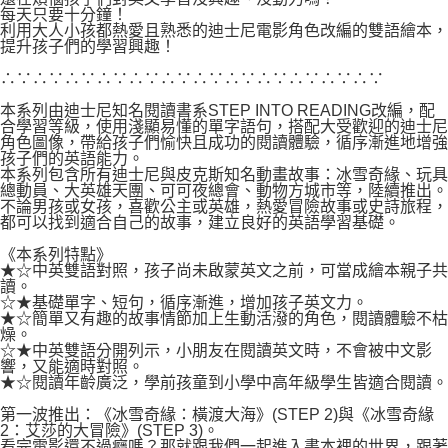
付款後7-11取貨
每天只要十分鐘！
２．關於個人資料處理事宜，請瀏覽以下網址：
每筆NT$80，滿NT$500(含以上)免運費
利用大人小孩都熱愛且熟悉的迪士尼電影角色改編的雙語繪本，
https://aftee.tw/terms/#terms3
提升孩子們的學習興趣！
３．未成年的使用者請事先徵得法定代理人或監護人之同意方可使用
宅配
「AFTEE先享後付」，若未經同意申辦者引起之損失，本公司不負相關責
∴∵∴∵∴∵∴∵∴∵∴∵∴∵∴∵∴∵∴∵∴∵∴∵
任。
每筆NT$100，滿NT$800(含以上)免運費
４．使用「AFTEE先享後付」時，將依據個別帳號之用戶狀況，依本公司即
本系列由迪士尼知名閱讀書系STEP INTO READING改編，配
時審查核予不同之上限額度；若仍有額度不足之情形，本公司將視審查結果
合學習等級，使用淺顯易懂的單字語句，搭配大受歡迎的迪士尼
國家/地區配送
查看運費
角色圖像，帶給孩子們愉快且成功的閱讀體驗，循序漸進地增強
請求用戶進行身份認證。
孩子們的英語能力。
５．嚴禁一人註冊多個帳號或使用他人資訊註冊。若發現惡意使用之情形，
本系列包含所有迪士尼與皮克斯知名動畫故事：冰雪奇緣、玩具
恩沛科技股份有限公司將有權停止該用戶之使用額度並採取法律行動。
總動員、大英雄天團、可可夜總會、動物方城市等，陸續推出。
不論男孩或女孩，喜歡公主或英雄，熱愛冒險故事或史詩旅程，
都可以找到適合自己的故事，建立良好的英語學習基礎。
《本系列特點》
★☆中英雙語對照，孩子尚未啟蒙英文之前，可當成繪本親子共
讀。
☆★基礎單字、短句，循序漸進，增加孩子英文力。
★☆簡單又有趣的故事情節加上生動活潑的角色，閱讀體驗不枯
燥。
☆★中英雙語分開列示，小朋友在閱讀英文時，不會被中文影
響，又能適時對照。
★☆閱讀年齡廣泛，學前孩童到小學中高年級學生皆適合閱讀。
第一波推出：《冰雪奇緣：橫渡大海》(STEP 2)與《冰雪奇緣
2：艾莎的大冒險》(STEP 3)。
看完電影還不過癮嗎？那就跟我們一起進入書本裡的世界，跟著