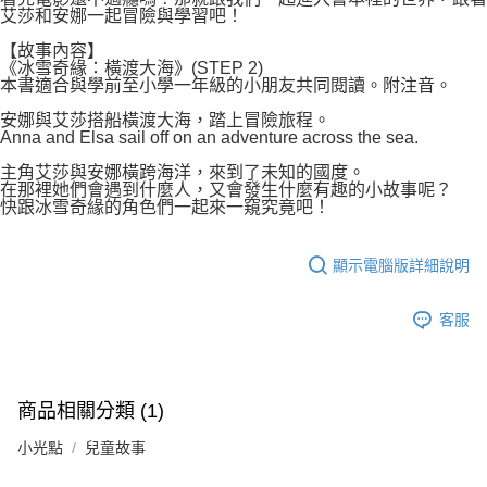
艾莎和安娜一起冒險與學習吧！
【故事內容】
《冰雪奇緣：橫渡大海》(STEP 2)
本書適合與學前至小學一年級的小朋友共同閱讀。附注音。
安娜與艾莎搭船橫渡大海，踏上冒險旅程。
Anna and Elsa sail off on an adventure across the sea.
主角艾莎與安娜橫跨海洋，來到了未知的國度。
在那裡她們會遇到什麼人，又會發生什麼有趣的小故事呢？
快跟冰雪奇緣的角色們一起來一窺究竟吧！
顯示電腦版詳細說明
客服
商品相關分類 (1)
小光點
兒童故事