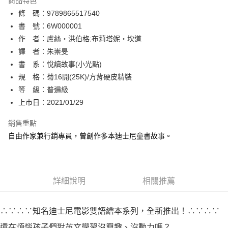
商品特色
相關說明
條 碼：9789865517540
【關於「AFTEE先享後付」】
ATM付款
AFTEE先享後付是「在收到商品之後才付款」的支付方式。 讓您購物簡單
書 號：6W000001
便利好安心！
作 者：盧絲‧洪伯格;布莉塔妮‧坎道
１．簡單：不需註冊會員、不需綁卡、不需儲值。
運送方式
譯 者：朱崇旻
２．便利：只要手機號碼，簡訊認證，即可結帳。
３．安心：先確認商品／服務後，再付款。
書 系：悅讀故事(小光點)
全家取貨付款
規 格：菊16開(25K)/方背硬皮精裝
每筆NT$80，滿NT$500(含以上)免運費
【「AFTEE先享後付」結帳流程】
１．於結帳方式選擇「AFTEE先享後付」後，將跳轉至「AFTEE先享後付」
等 級：普遍級
付款後全家取貨
結帳頁面，進行簡訊認證並確認金額後，即可完成結帳。
上市日：2021/01/29
２．訂單成立數日內，您將收到繳費通知簡訊。
每筆NT$80，滿NT$500(含以上)免運費
３．收到繳費通知簡訊後14天內，點擊此簡訊中的連結，可透過四大超商／
銷售重點
ATM／網路銀行／等多元方式進行付款，方視為交易完成。
萊爾富取貨付款
※ 請注意：結帳手續完成當下不需立刻繳費，但若您需要取消訂單，請聯絡
自由作家兼行銷專員，曾創作多本迪士尼童書故事。
每筆NT$80，滿NT$500(含以上)免運費
購買商品的店家。未經商家同意取消之訂單仍視為有效，需透過AFTEE先享
後付繳納相關費用。
付款後萊爾富取貨
※ 交易是否成功請以「AFTEE先享後付 」之結帳頁面顯示為準，若有關於
是否繳費成功／繳費後需取消欲退款等相關疑問，請聯繫「AFTEE先享後付
每筆NT$80，滿NT$500(含以上)免運費
詳細說明
相關推薦
客戶支援中心」
https://netprotections.freshdesk.com/support/home
7-11取貨付款
【注意事項】
１．透過由恩沛科技股份有限公司提供之「AFTEE先享後付」服務完成之交
每筆NT$80，滿NT$500(含以上)免運費
∴∵∴∵知名迪士尼電影雙語繪本系列，全新推出！∴∵∴∵
易，需依本服務之必要範圍內提供個人資料，並將交易相關給付款項請求債
還在煩惱孩子們對英文學習沒興趣、沒動力嗎？
權轉讓予恩沛科技股份有限公司。