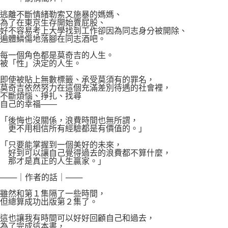
逃離不斷情緒勒索又施暴的媽媽、
為了在東京生存開始賣屁股、
好不容易考上大學找到工作卻因為同志身分被開除、
遍體鱗傷地落腳在同志酒吧。
每一個角色都是莫奇吉的人生。
被「性」決定的人生。
即使被貼上無數標籤、承受莫須有的罪名，
莫奇吉依然努力在這個充滿差別待遇的社會裡，
不斷煩惱、掙扎、找尋
自己的幸福――
「後悔也沒關係，浪費時間也無所謂，
更不用相信所有經驗都是有價值的。」
「只要能掌握到一個美好的未來，
好到可以讓自己覺得過去的浪費都不算什麼，
那才是真正的人生贏家。」
───｜作者的話｜───
雖然和第１集隔了一些時間，
但總算成功出版第２集了。
這也讓我有時間可以好好回顧自己和過去，
為了完成這本書，