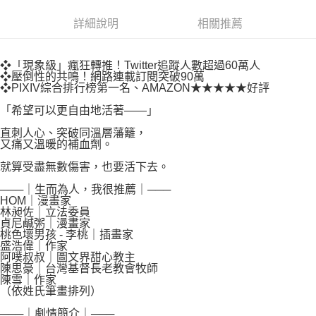
易，需依本服務之必要範圍內提供個人資料，並將交易相關給付款項請求債
權轉讓予恩沛科技股份有限公司。
付款後7-11取貨
詳細說明
相關推薦
２．關於個人資料處理事宜，請瀏覽以下網址：
每筆NT$80，滿NT$500(含以上)免運費
https://aftee.tw/terms/#terms3
３．未成年的使用者請事先徵得法定代理人或監護人之同意方可使用
宅配
❖「現象級」瘋狂轉推！Twitter追蹤人數超過60萬人
「AFTEE先享後付」，若未經同意申辦者引起之損失，本公司不負相關責
❖壓倒性的共鳴！網路連載訂閱突破90萬
任。
每筆NT$100，滿NT$800(含以上)免運費
❖PIXIV綜合排行榜第一名、AMAZON★★★★★好評
４．使用「AFTEE先享後付」時，將依據個別帳號之用戶狀況，依本公司即
時審查核予不同之上限額度；若仍有額度不足之情形，本公司將視審查結果
國家/地區配送
查看運費
「希望可以更自由地活著――」
請求用戶進行身份認證。
５．嚴禁一人註冊多個帳號或使用他人資訊註冊。若發現惡意使用之情形，
直刺人心、突破同溫層藩籬，
又痛又溫暖的補血劑。
恩沛科技股份有限公司將有權停止該用戶之使用額度並採取法律行動。
就算受盡無數傷害，也要活下去。
───｜生而為人，我很推薦｜───
HOM｜漫畫家
林昶佐｜立法委員
貞尼鹹粥｜漫畫家
桃色壞男孩 - 李桃｜插畫家
盛浩偉｜作家
阿噗叔叔｜圖文界甜心教主
陳思豪｜台灣基督長老教會牧師
陳雪｜作家
（依姓氏筆畫排列）
───｜劇情簡介｜───