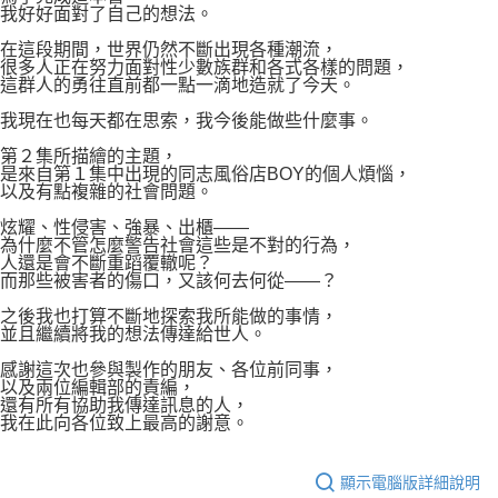
我好好面對了自己的想法。
在這段期間，世界仍然不斷出現各種潮流，
很多人正在努力面對性少數族群和各式各樣的問題，
這群人的勇往直前都一點一滴地造就了今天。
我現在也每天都在思索，我今後能做些什麼事。
第２集所描繪的主題，
是來自第１集中出現的同志風俗店BOY的個人煩惱，
以及有點複雜的社會問題。
炫耀、性侵害、強暴、出櫃――
為什麼不管怎麼警告社會這些是不對的行為，
人還是會不斷重蹈覆轍呢？
而那些被害者的傷口，又該何去何從――？
之後我也打算不斷地探索我所能做的事情，
並且繼續將我的想法傳達給世人。
感謝這次也參與製作的朋友、各位前同事，
以及兩位編輯部的責編，
還有所有協助我傳達訊息的人，
我在此向各位致上最高的謝意。
顯示電腦版詳細說明