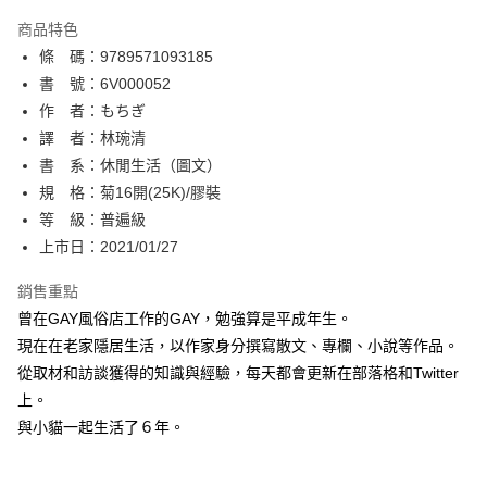
AFTEE先享後付
商品特色
相關說明
條 碼：9789571093185
【關於「AFTEE先享後付」】
ATM付款
AFTEE先享後付是「在收到商品之後才付款」的支付方式。 讓您購物簡單
書 號：6V000052
便利好安心！
作 者：もちぎ
１．簡單：不需註冊會員、不需綁卡、不需儲值。
運送方式
譯 者：林琬清
２．便利：只要手機號碼，簡訊認證，即可結帳。
３．安心：先確認商品／服務後，再付款。
書 系：休閒生活（圖文）
全家取貨付款
規 格：菊16開(25K)/膠裝
每筆NT$80，滿NT$500(含以上)免運費
【「AFTEE先享後付」結帳流程】
１．於結帳方式選擇「AFTEE先享後付」後，將跳轉至「AFTEE先享後付」
等 級：普遍級
付款後全家取貨
結帳頁面，進行簡訊認證並確認金額後，即可完成結帳。
上市日：2021/01/27
２．訂單成立數日內，您將收到繳費通知簡訊。
每筆NT$80，滿NT$500(含以上)免運費
３．收到繳費通知簡訊後14天內，點擊此簡訊中的連結，可透過四大超商／
銷售重點
ATM／網路銀行／等多元方式進行付款，方視為交易完成。
萊爾富取貨付款
※ 請注意：結帳手續完成當下不需立刻繳費，但若您需要取消訂單，請聯絡
曾在GAY風俗店工作的GAY，勉強算是平成年生。
每筆NT$80，滿NT$500(含以上)免運費
購買商品的店家。未經商家同意取消之訂單仍視為有效，需透過AFTEE先享
現在在老家隱居生活，以作家身分撰寫散文、專欄、小說等作品。
後付繳納相關費用。
從取材和訪談獲得的知識與經驗，每天都會更新在部落格和Twitter
付款後萊爾富取貨
※ 交易是否成功請以「AFTEE先享後付 」之結帳頁面顯示為準，若有關於
是否繳費成功／繳費後需取消欲退款等相關疑問，請聯繫「AFTEE先享後付
上。
每筆NT$80，滿NT$500(含以上)免運費
客戶支援中心」
https://netprotections.freshdesk.com/support/home
與小貓一起生活了６年。
7-11取貨付款
【注意事項】
１．透過由恩沛科技股份有限公司提供之「AFTEE先享後付」服務完成之交
每筆NT$80，滿NT$500(含以上)免運費