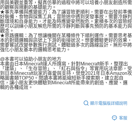
用與美觀並重等，擬真仿摹的過程中將可以培養小朋友創造所需
的觀察與規劃的基礎能力。
★事先準備與應變能力：為了讓冒險更順利，需要在出發前準備
好裝備、食物與採集工具；冒險途中遇到突發事故，需要冷靜判
斷環境和自身能力，才能及時應變安然脫危。累積多次的冒險經
歷可以訓練小朋友解危所需的冷靜判斷與事先預防的基本能力與
觀念。
★思路邏輯：為了想讓機關在某種條件下順利運作，需要思考基
本的對錯邏輯與訊號上下游的銜接狀況。想要體驗更好的效果，
需要嘗試改變參數進行測試。體驗過多次的路線設計，無形中將
強化小朋友基本的邏輯思考能力。
@本書可以協助小朋友的地方
本書由日本Minecraft達人所撰寫，針對Minecraft新手，整理出
「建築」、「生存冒險」、「紅石與指令」等實用玩法章節，受
到日本Minecraft玩家的喜愛與支持，榮登2021年日本Amazon攻
略圖書類TOP50。閱讀本書將能縮短新手摸索期，建立起自
信，讓小朋友更快體驗到Minecraft所能帶來的創造、應變、邏
輯的各種成效。
顯示電腦版詳細說明
客服