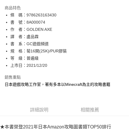
AFTEE先享後付
商品特色
相關說明
條 碼：9786263163430
【關於「AFTEE先享後付」】
ATM付款
AFTEE先享後付是「在收到商品之後才付款」的支付方式。 讓您購物簡單
書 號：8A000074
便利好安心！
作 者：GOLDEN AXE
１．簡單：不需註冊會員、不需綁卡、不需儲值。
運送方式
譯 者：盧品霖
２．便利：只要手機號碼，簡訊認證，即可結帳。
３．安心：先確認商品／服務後，再付款。
書 系：GC遊戲頻道
全家取貨付款
規 格：菊16開(25K)/PUR膠裝
每筆NT$80，滿NT$500(含以上)免運費
【「AFTEE先享後付」結帳流程】
１．於結帳方式選擇「AFTEE先享後付」後，將跳轉至「AFTEE先享後付」
等 級：普遍級
付款後全家取貨
結帳頁面，進行簡訊認證並確認金額後，即可完成結帳。
上市日：2021/12/20
２．訂單成立數日內，您將收到繳費通知簡訊。
每筆NT$80，滿NT$500(含以上)免運費
３．收到繳費通知簡訊後14天內，點擊此簡訊中的連結，可透過四大超商／
銷售重點
ATM／網路銀行／等多元方式進行付款，方視為交易完成。
萊爾富取貨付款
※ 請注意：結帳手續完成當下不需立刻繳費，但若您需要取消訂單，請聯絡
日本遊戲攻略工作室，著有多本以Minecraft為主的攻略書籍
每筆NT$80，滿NT$500(含以上)免運費
購買商品的店家。未經商家同意取消之訂單仍視為有效，需透過AFTEE先享
後付繳納相關費用。
付款後萊爾富取貨
※ 交易是否成功請以「AFTEE先享後付 」之結帳頁面顯示為準，若有關於
是否繳費成功／繳費後需取消欲退款等相關疑問，請聯繫「AFTEE先享後付
每筆NT$80，滿NT$500(含以上)免運費
詳細說明
相關推薦
客戶支援中心」
https://netprotections.freshdesk.com/support/home
7-11取貨付款
【注意事項】
１．透過由恩沛科技股份有限公司提供之「AFTEE先享後付」服務完成之交
每筆NT$80，滿NT$500(含以上)免運費
★本書榮登2021年日本Amazon攻略圖書類TOP50排行