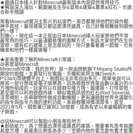
易，需依本服務之必要範圍內提供個人資料，並將交易相關給付款項請求債
★邀請日本達人針對Minecraft最新版本內容提供常用技巧
★解說深入淺出，範圍遍及生存&冒險&建築&農業&紅石，也適
權轉讓予恩沛科技股份有限公司。
付款後7-11取貨
合新手閱讀
２．關於個人資料處理事宜，請瀏覽以下網址：
每筆NT$80，滿NT$500(含以上)免運費
https://aftee.tw/terms/#terms3
常看Minecraft實況主影片的玩家們，是否都覺得他們的操作都
３．未成年的使用者請事先徵得法定代理人或監護人之同意方可使用
神乎其技，蓋得建築又都這麼漂亮逼真，自己好像很難做到跟他
宅配
「AFTEE先享後付」，若未經同意申辦者引起之損失，本公司不負相關責
們一樣？
任。
每筆NT$100，滿NT$800(含以上)免運費
別擔心，現在這一本正是由日本Minecraft達人玩家將他們平常
４．使用「AFTEE先享後付」時，將依據個別帳號之用戶狀況，依本公司即
最常用的技巧，以最淺顯易懂的圖解方式，告訴大家他們在生存
時審查核予不同之上限額度；若仍有額度不足之情形，本公司將視審查結果
冒險，還有紅石建築上是怎麼玩的，你只要看著書一起做，也有
國家/地區配送
查看運費
機會和他們一樣厲害喔！
請求用戶進行身份認證。
５．嚴禁一人註冊多個帳號或使用他人資訊註冊。若發現惡意使用之情形，
★家長需要了解的Minecraft小常識：
恩沛科技股份有限公司將有權停止該用戶之使用額度並採取法律行動。
@甚麼是Minecraft
Minecraft(中譯：我的世界）是一款由微軟旗下Mojang Studio所
開發的遊戲，主要發行在電腦、手機和家用主機(Switch、
PS3&4)等硬體平台上。遊戲玩法非常自由多元，簡單來說可以
將其一部分想成是電子版樂高，因為遊戲世界是由數以萬計的小
方塊所組成的。玩家可以在遊戲中堆方塊、蓋建築、打怪冒險，
甚至還可以利用遊戲內建，類似電路訊號的紅石(Red Stone)玩
法等規則，去串聯物件做成自動機關。更有讓遊戲世界充滿變化
的指令與指令方塊的便利功能。本遊戲獲得獎項眾多，直至
2021年5月，銷售量已達到2.38億套，成為有史以來最暢銷的電
子遊戲。
@玩Minecraft可以幫助小朋友那些地方
★創造能力：為了想蓋出漂亮或逼真的建築，需要事先思考挑選
甚麼方塊，長寬高比例各為多少，空間內物件要怎麼布置才能實