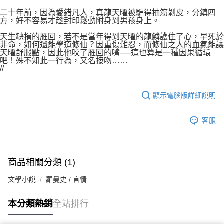
二十年前，因為愛錯凡人，真龍天曜被騙得抽筋剝皮，分鎮四
方，好不容易才趁封印鬆動附身到男孩身上。
天生缺損的雁回，若不是當年得到天曜的龍鱗護住了心，早死於
非命，如何還能學道修仙？因重傷難忍，而修仙之人的血氣能讓
天曜舒服點，因此他咬了雁回的嘴──這也算是一種因果循環
吧！殊不知此一行為，又名接吻……
//
顯示電腦版詳細說明
客服
商品相關分類 (1)
文學小說
羅曼史 / 言情
本分類熱銷
全站排行