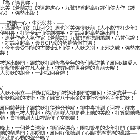
付款後7-11取貨
「為了遇見妳。」
２．關於個人資料處理事宜，請瀏覽以下網址：
比美《蒼蘭訣》的逗趣虐心，九鷺非香超高好評仙俠大作《護
每筆NT$80，滿NT$500(含以上)免運費
https://aftee.tw/terms/#terms3
心》，強勢出版！
３．未成年的使用者請事先徵得法定代理人或監護人之同意方可使用
宅配
「AFTEE先享後付」，若未經同意申辦者引起之損失，本公司不負相關責
──護她一心，生死與共。──
任。
‧瀟灑修仙女《山河令》周也╳美強慘妖龍《人不彪悍枉少年》
每筆NT$100，滿NT$800(含以上)免運費
侯明昊，打造全新仙俠劇標竿，討論度超高熱議出圈！
４．使用「AFTEE先享後付」時，將依據個別帳號之用戶狀況，依本公司即
‧原著作者人氣作家《蒼蘭訣》九鷺非香擔綱編劇，品質保證！
時審查核予不同之上限額度；若仍有額度不足之情形，本公司將視審查結果
國家/地區配送
查看運費
‧討論度超高，最具CP感的螢幕情侶首選！
請求用戶進行身份認證。
‧今年最受期待的古裝奇幻仙俠，人妖之別，正邪之戰，強勢來
５．嚴禁一人註冊多個帳號或使用他人資訊註冊。若發現惡意使用之情形，
襲！
恩沛科技股份有限公司將有權停止該用戶之使用額度並採取法律行動。
被逐出師門、跟蛇妖打到修為全無的修仙叛逆弟子雁回x被愛人
背叛後附身在凡人身上，欲尋回前世身體的真龍天曜！
人與妖的組合，一起找回身體！
//
人妖不兩立──因幫助狐妖而被逐出師門的雁回，決定靠著一手
斬妖除魔的技術，撕了懸賞八十兩金的排行榜頭名百年蛇妖！
雁回餓著肚子跟蛇妖打得難分難解，卻中毒掉到了河裡。醒來
時，她已被人救起，然而這群人卻是看上她的美貌，打算餓她幾
頓，賣掉她到大山裡給傻子當媳婦！
晚上，一個蒼白清瘦，卻面容漂亮、眼如繁星的少年打開了關押
她的柴房門；那瞬間，雁回好像聽到了心臟撲通撲通的亂跳──
這就是心動的聲音嗎？