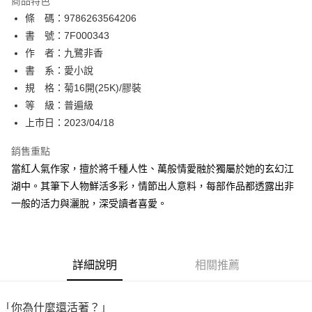
商品特色
相關說明
條 碼：9786263564206
【關於「AFTEE先享後付」】
ATM付款
AFTEE先享後付是「在收到商品之後才付款」的支付方式。 讓您購物簡單
書 號：7F000343
便利好安心！
作 者：九鷺非香
１．簡單：不需註冊會員、不需綁卡、不需儲值。
運送方式
書 系：愛小說
２．便利：只要手機號碼，簡訊認證，即可結帳。
３．安心：先確認商品／服務後，再付款。
規 格：菊16開(25K)/膠裝
全家取貨付款
等 級：普遍級
每筆NT$80，滿NT$500(含以上)免運費
【「AFTEE先享後付」結帳流程】
１．於結帳方式選擇「AFTEE先享後付」後，將跳轉至「AFTEE先享後付」
上市日：2023/04/18
付款後全家取貨
結帳頁面，進行簡訊認證並確認金額後，即可完成結帳。
２．訂單成立數日內，您將收到繳費通知簡訊。
銷售重點
每筆NT$80，滿NT$500(含以上)免運費
３．收到繳費通知簡訊後14天內，點擊此簡訊中的連結，可透過四大超商／
當紅人氣作家，擅於將千種人性、萬般情愛融於獨屬於她的玄幻江
ATM／網路銀行／等多元方式進行付款，方視為交易完成。
萊爾富取貨付款
※ 請注意：結帳手續完成當下不需立刻繳費，但若您需要取消訂單，請聯絡
湖中。其筆下人物鮮活多彩，情節出人意料，每部作品都透露出非
每筆NT$80，滿NT$500(含以上)免運費
購買商品的店家。未經商家同意取消之訂單仍視為有效，需透過AFTEE先享
一般的活力與灑脫，深受讀者喜愛。
後付繳納相關費用。
付款後萊爾富取貨
※ 交易是否成功請以「AFTEE先享後付 」之結帳頁面顯示為準，若有關於
是否繳費成功／繳費後需取消欲退款等相關疑問，請聯繫「AFTEE先享後付
每筆NT$80，滿NT$500(含以上)免運費
客戶支援中心」
https://netprotections.freshdesk.com/support/home
詳細說明
相關推薦
7-11取貨付款
【注意事項】
１．透過由恩沛科技股份有限公司提供之「AFTEE先享後付」服務完成之交
每筆NT$80，滿NT$500(含以上)免運費
易，需依本服務之必要範圍內提供個人資料，並將交易相關給付款項請求債
「你為什麼還活著？」
權轉讓予恩沛科技股份有限公司。