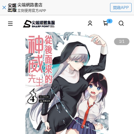
尖端網路書店
開啟APP
立刻使用官方APP
0
1
/
1