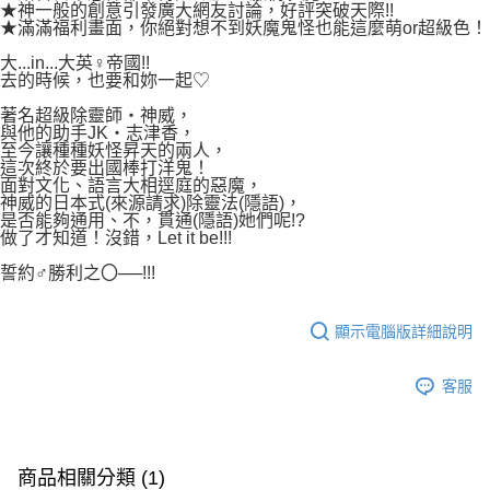
付款後7-11取貨
★神一般的創意引發廣大網友討論，好評突破天際!!
２．關於個人資料處理事宜，請瀏覽以下網址：
★滿滿福利畫面，你絕對想不到妖魔鬼怪也能這麼萌or超級色！
每筆NT$80，滿NT$500(含以上)免運費
https://aftee.tw/terms/#terms3
３．未成年的使用者請事先徵得法定代理人或監護人之同意方可使用
大...in...大英♀帝國!!
宅配
「AFTEE先享後付」，若未經同意申辦者引起之損失，本公司不負相關責
去的時候，也要和妳一起♡
任。
每筆NT$100，滿NT$800(含以上)免運費
著名超級除靈師・神威，
４．使用「AFTEE先享後付」時，將依據個別帳號之用戶狀況，依本公司即
與他的助手JK・志津香，
時審查核予不同之上限額度；若仍有額度不足之情形，本公司將視審查結果
國家/地區配送
查看運費
至今讓種種妖怪昇天的兩人，
請求用戶進行身份認證。
這次終於要出國棒打洋鬼！
５．嚴禁一人註冊多個帳號或使用他人資訊註冊。若發現惡意使用之情形，
面對文化、語言大相逕庭的惡魔，
恩沛科技股份有限公司將有權停止該用戶之使用額度並採取法律行動。
神威的日本式(來源請求)除靈法(隱語)，
是否能夠通用、不，貫通(隱語)她們呢!?
做了才知道！沒錯，Let it be!!!
誓約♂勝利之〇──!!!
顯示電腦版詳細說明
客服
商品相關分類 (1)