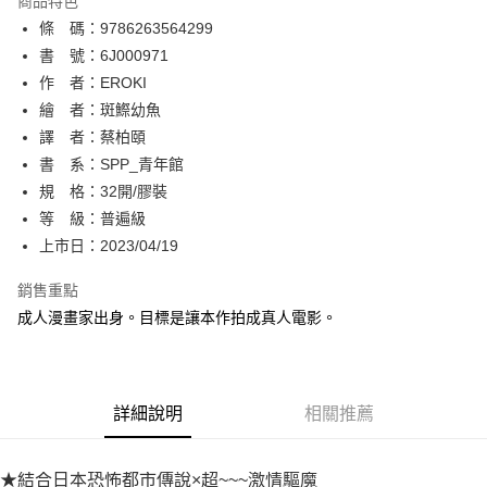
商品特色
相關說明
條 碼：9786263564299
【關於「AFTEE先享後付」】
ATM付款
AFTEE先享後付是「在收到商品之後才付款」的支付方式。 讓您購物簡單
書 號：6J000971
便利好安心！
作 者：EROKI
１．簡單：不需註冊會員、不需綁卡、不需儲值。
運送方式
繪 者：斑鰶幼魚
２．便利：只要手機號碼，簡訊認證，即可結帳。
３．安心：先確認商品／服務後，再付款。
譯 者：蔡柏頤
全家取貨付款
書 系：SPP_青年館
每筆NT$80，滿NT$500(含以上)免運費
【「AFTEE先享後付」結帳流程】
１．於結帳方式選擇「AFTEE先享後付」後，將跳轉至「AFTEE先享後付」
規 格：32開/膠裝
付款後全家取貨
結帳頁面，進行簡訊認證並確認金額後，即可完成結帳。
等 級：普遍級
２．訂單成立數日內，您將收到繳費通知簡訊。
每筆NT$80，滿NT$500(含以上)免運費
上市日：2023/04/19
３．收到繳費通知簡訊後14天內，點擊此簡訊中的連結，可透過四大超商／
ATM／網路銀行／等多元方式進行付款，方視為交易完成。
萊爾富取貨付款
※ 請注意：結帳手續完成當下不需立刻繳費，但若您需要取消訂單，請聯絡
銷售重點
每筆NT$80，滿NT$500(含以上)免運費
購買商品的店家。未經商家同意取消之訂單仍視為有效，需透過AFTEE先享
成人漫畫家出身。目標是讓本作拍成真人電影。
後付繳納相關費用。
付款後萊爾富取貨
※ 交易是否成功請以「AFTEE先享後付 」之結帳頁面顯示為準，若有關於
是否繳費成功／繳費後需取消欲退款等相關疑問，請聯繫「AFTEE先享後付
每筆NT$80，滿NT$500(含以上)免運費
客戶支援中心」
https://netprotections.freshdesk.com/support/home
詳細說明
相關推薦
7-11取貨付款
【注意事項】
１．透過由恩沛科技股份有限公司提供之「AFTEE先享後付」服務完成之交
每筆NT$80，滿NT$500(含以上)免運費
易，需依本服務之必要範圍內提供個人資料，並將交易相關給付款項請求債
★結合日本恐怖都市傳說×超~~~激情驅魔
權轉讓予恩沛科技股份有限公司。