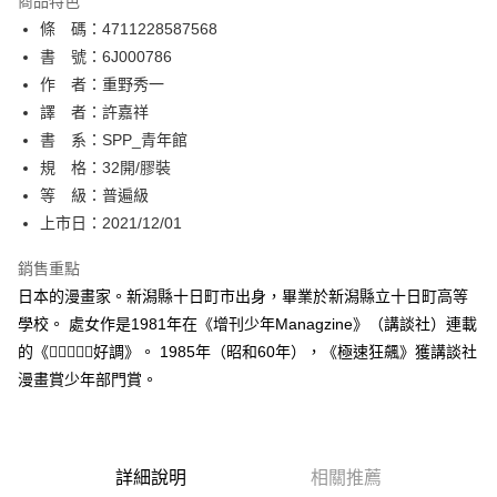
商品特色
相關說明
條 碼：4711228587568
【關於「AFTEE先享後付」】
ATM付款
AFTEE先享後付是「在收到商品之後才付款」的支付方式。 讓您購物簡單
書 號：6J000786
便利好安心！
作 者：重野秀一
１．簡單：不需註冊會員、不需綁卡、不需儲值。
運送方式
譯 者：許嘉祥
２．便利：只要手機號碼，簡訊認證，即可結帳。
３．安心：先確認商品／服務後，再付款。
書 系：SPP_青年館
全家取貨付款
規 格：32開/膠裝
每筆NT$80，滿NT$500(含以上)免運費
【「AFTEE先享後付」結帳流程】
１．於結帳方式選擇「AFTEE先享後付」後，將跳轉至「AFTEE先享後付」
等 級：普遍級
付款後全家取貨
結帳頁面，進行簡訊認證並確認金額後，即可完成結帳。
上市日：2021/12/01
２．訂單成立數日內，您將收到繳費通知簡訊。
每筆NT$80，滿NT$500(含以上)免運費
３．收到繳費通知簡訊後14天內，點擊此簡訊中的連結，可透過四大超商／
銷售重點
ATM／網路銀行／等多元方式進行付款，方視為交易完成。
萊爾富取貨付款
※ 請注意：結帳手續完成當下不需立刻繳費，但若您需要取消訂單，請聯絡
日本的漫畫家。新潟縣十日町市出身，畢業於新潟縣立十日町高等
每筆NT$80，滿NT$500(含以上)免運費
購買商品的店家。未經商家同意取消之訂單仍視為有效，需透過AFTEE先享
學校。 處女作是1981年在《增刊少年Managzine》（講談社）連載
後付繳納相關費用。
的《好調》。 1985年（昭和60年），《極速狂飆》獲講談社
付款後萊爾富取貨
※ 交易是否成功請以「AFTEE先享後付 」之結帳頁面顯示為準，若有關於
是否繳費成功／繳費後需取消欲退款等相關疑問，請聯繫「AFTEE先享後付
漫畫賞少年部門賞。
每筆NT$80，滿NT$500(含以上)免運費
客戶支援中心」
https://netprotections.freshdesk.com/support/home
7-11取貨付款
【注意事項】
１．透過由恩沛科技股份有限公司提供之「AFTEE先享後付」服務完成之交
每筆NT$80，滿NT$500(含以上)免運費
易，需依本服務之必要範圍內提供個人資料，並將交易相關給付款項請求債
詳細說明
相關推薦
權轉讓予恩沛科技股份有限公司。