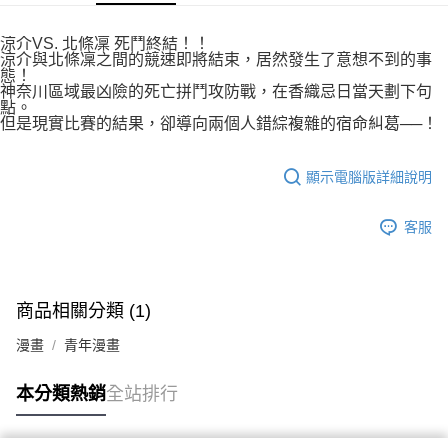
付款後7-11取貨
２．關於個人資料處理事宜，請瀏覽以下網址：
每筆NT$80，滿NT$500(含以上)免運費
https://aftee.tw/terms/#terms3
涼介VS. 北條凜 死鬥終結！！
３．未成年的使用者請事先徵得法定代理人或監護人之同意方可使用
涼介與北條凜之間的競速即將結束，居然發生了意想不到的事
宅配
「AFTEE先享後付」，若未經同意申辦者引起之損失，本公司不負相關責
態！
任。
神奈川區域最凶險的死亡拼鬥攻防戰，在香織忌日當天劃下句
每筆NT$100，滿NT$800(含以上)免運費
４．使用「AFTEE先享後付」時，將依據個別帳號之用戶狀況，依本公司即
點。
但是現實比賽的結果，卻導向兩個人錯綜複雜的宿命糾葛──！
時審查核予不同之上限額度；若仍有額度不足之情形，本公司將視審查結果
國家/地區配送
查看運費
請求用戶進行身份認證。
５．嚴禁一人註冊多個帳號或使用他人資訊註冊。若發現惡意使用之情形，
顯示電腦版詳細說明
恩沛科技股份有限公司將有權停止該用戶之使用額度並採取法律行動。
客服
商品相關分類 (1)
漫畫
青年漫畫
本分類熱銷
全站排行