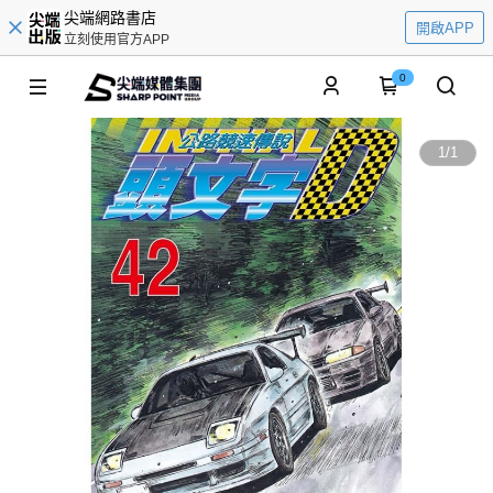
尖端網路書店
開啟APP
立刻使用官方APP
0
1
/
1