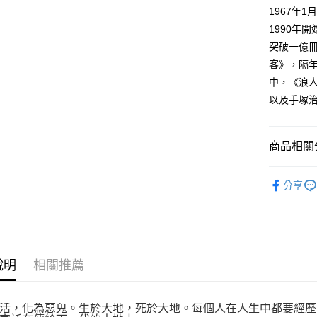
付款後全
２．訂單
1967年
３．收到繳
每筆NT$8
1990年
／ATM／
※ 請注意
突破一億冊
萊爾富取
絡購買商品
客》，隔年
先享後付
每筆NT$8
※ 交易是
中，《浪
是否繳費成
付款後萊
以及手塚
付客戶支
每筆NT$8
【注意事
7-11取貨
１．透過由
商品相關分
交易，需
每筆NT$8
求債權轉
漫畫
青
２．關於
付款後7-1
分享
https://aft
每筆NT$8
３．未成
「AFTE
宅配
任。
４．使用「
每筆NT$1
即時審查
說明
相關推薦
結果請求
國家/地區
５．嚴禁
形，恩沛
活，化為惡鬼。生於大地，死於大地。每個人在人生中都要經歷
動。