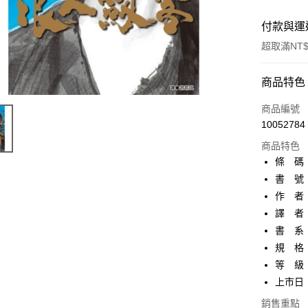
付款與運
超取滿NT$
付款方式
商品特色
信用卡一
商品編號
10052784
超商取貨
商品特色
AFTEE先
條 碼：9
相關說明
書 號：
【關於「A
作 者
ATM付款
AFTEE
便利好安
譯 者
１．簡單
書 系：
２．便利
運送方式
規 格：
３．安心
等 級
全家取貨
【「AFT
上市日：2
每筆NT$8
１．於結帳
付」結帳
銷售重點