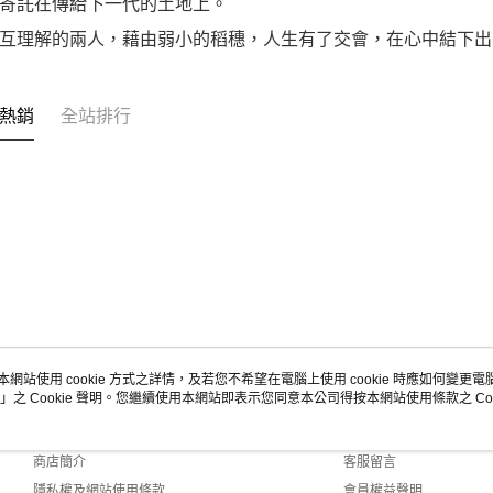
寄託在傳給下一代的土地上。
互理解的兩人，藉由弱小的稻穗，人生有了交會，在心中結下出
熱銷
全站排行
本網站使用 cookie 方式之詳情，及若您不希望在電腦上使用 cookie 時應如何變更電腦的
」之 Cookie 聲明。您繼續使用本網站即表示您同意本公司得按本網站使用條款之 Coo
關於我們
客服資訊
品牌故事
購物說明
商店簡介
客服留言
隱私權及網站使用條款
會員權益聲明