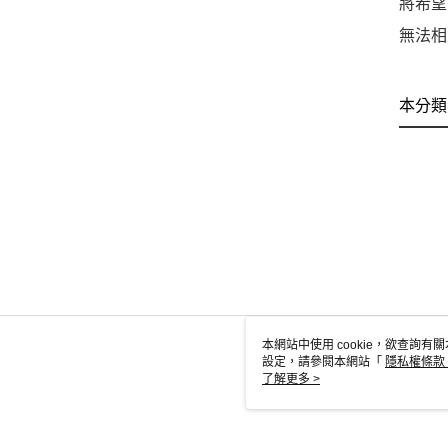
將希望
無法相
本分類
本網站中使用 cookie，欲查詢有關
設定，請參閱本網站「
隱私權條款
使用 cookie。
了解更多 >