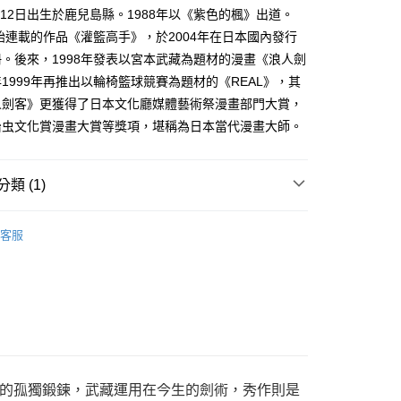
家取貨
成立數日內，您將收到繳費通知簡訊。
1月12日出生於鹿兒島縣。1988年以《紫色的楓》出道。
費通知簡訊後14天內，點擊此簡訊中的連結，可透過四大超商
0，滿NT$500(含以上)免運費
開始連載的作品《灌籃高手》，於2004年在日本國內發行
網路銀行／等多元方式進行付款，方視為交易完成。
：結帳手續完成當下不需立刻繳費，但若您需要取消訂單，請聯
。後來，1998年發表以宮本武藏為題材的漫畫《浪人劍
貨付款
的店家。未經商家同意取消之訂單仍視為有效，需透過AFTEE
1999年再推出以輪椅籃球競賽為題材的《REAL》，其
繳納相關費用。
0，滿NT$500(含以上)免運費
否成功請以「AFTEE先享後付 」之結帳頁面顯示為準，若有關於
人劍客》更獲得了日本文化廳媒體藝術祭漫畫部門大賞，
功／繳費後需取消欲退款等相關疑問，請聯繫「AFTEE先享後
爾富取貨
治虫文化賞漫畫大賞等獎項，堪稱為日本當代漫畫大師。
援中心」
https://netprotections.freshdesk.com/support/home
0，滿NT$500(含以上)免運費
項】
付款
恩沛科技股份有限公司提供之「AFTEE先享後付」服務完成之
類 (1)
依本服務之必要範圍內提供個人資料，並將交易相關給付款項請
0，滿NT$500(含以上)免運費
讓予恩沛科技股份有限公司。
年漫畫
個人資料處理事宜，請瀏覽以下網址：
1取貨
客服
ee.tw/terms/#terms3
0，滿NT$500(含以上)免運費
年的使用者請事先徵得法定代理人或監護人之同意方可使用
E先享後付」，若未經同意申辦者引起之損失，本公司不負相關責
AFTEE先享後付」時，將依據個別帳號之用戶狀況，依本公司
00，滿NT$800(含以上)免運費
核予不同之上限額度；若仍有額度不足之情形，本公司將視審查
用戶進行身份認證。
配送
查看運費
一人註冊多個帳號或使用他人資訊註冊。若發現惡意使用之情
科技股份有限公司將有權停止該用戶之使用額度並採取法律行
的孤獨鍛鍊，武藏運用在今生的劍術，秀作則是