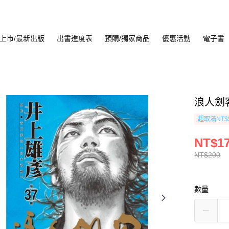
上市/最新出版
出書進度表
預購/獨家商品
優惠活動
電子書
浪人劍客
超取滿NT$
NT$1
NT$200
數量