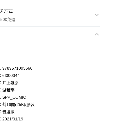
送方式
500免運
次付款
付款
享後付
789571093666
6I000344
FTEE先享後付」】
：井上雄彥
先享後付是「在收到商品之後才付款」的支付方式。 讓您購物簡單
心！
：游若琪
：不需註冊會員、不需綁卡、不需儲值。
SPP_COMIC
：只要手機號碼，簡訊認證，即可結帳。
菊16開(25K)/膠裝
：先確認商品／服務後，再付款。
：普遍級
付款
EE先享後付」結帳流程】
021/01/19
0，滿NT$500(含以上)免運費
方式選擇「AFTEE先享後付」後，將跳轉至「AFTEE先享後
頁面，進行簡訊認證並確認金額後，即可完成結帳。