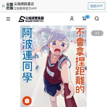
尖端網路書店
開啟APP
立刻使用官方APP
0
1
/
1