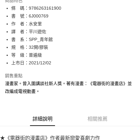
商品特色
相關說明
條 碼：9786263161900
【關於「AFTEE先享後付」】
ATM付款
AFTEE先享後付是「在收到商品之後才付款」的支付方式。 讓您購物簡單
書 號：6J000769
便利好安心！
作 者：水安里
１．簡單：不需註冊會員、不需綁卡、不需儲值。
運送方式
譯 者：平川遊佐
２．便利：只要手機號碼，簡訊認證，即可結帳。
３．安心：先確認商品／服務後，再付款。
書 系：SPP_青年館
全家取貨付款
規 格：32開/膠裝
每筆NT$80，滿NT$500(含以上)免運費
【「AFTEE先享後付」結帳流程】
１．於結帳方式選擇「AFTEE先享後付」後，將跳轉至「AFTEE先享後付」
等 級：普遍級
付款後全家取貨
結帳頁面，進行簡訊認證並確認金額後，即可完成結帳。
上市日：2021/12/02
２．訂單成立數日內，您將收到繳費通知簡訊。
每筆NT$80，滿NT$500(含以上)免運費
３．收到繳費通知簡訊後14天內，點擊此簡訊中的連結，可透過四大超商／
銷售重點
ATM／網路銀行／等多元方式進行付款，方視為交易完成。
萊爾富取貨付款
※ 請注意：結帳手續完成當下不需立刻繳費，但若您需要取消訂單，請聯絡
漫畫家。曾入圍講談社新人獎。著有漫畫：《電器街的漫畫店》並
每筆NT$80，滿NT$500(含以上)免運費
購買商品的店家。未經商家同意取消之訂單仍視為有效，需透過AFTEE先享
改編成電視動畫。
後付繳納相關費用。
付款後萊爾富取貨
※ 交易是否成功請以「AFTEE先享後付 」之結帳頁面顯示為準，若有關於
是否繳費成功／繳費後需取消欲退款等相關疑問，請聯繫「AFTEE先享後付
每筆NT$80，滿NT$500(含以上)免運費
客戶支援中心」
https://netprotections.freshdesk.com/support/home
詳細說明
相關推薦
7-11取貨付款
【注意事項】
１．透過由恩沛科技股份有限公司提供之「AFTEE先享後付」服務完成之交
每筆NT$80，滿NT$500(含以上)免運費
易，需依本服務之必要範圍內提供個人資料，並將交易相關給付款項請求債
★《電器街的漫畫店》作者最新戀愛喜劇力作
權轉讓予恩沛科技股份有限公司。