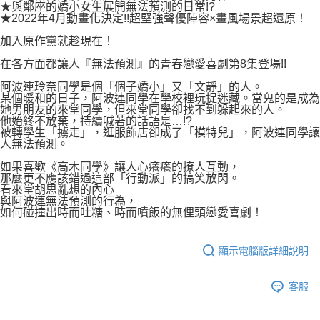
付款後7-11取貨
★與鄰座的嬌小女生展開無法預測的日常!?
２．關於個人資料處理事宜，請瀏覽以下網址：
★2022年4月動畫化決定!!超堅強聲優陣容×畫風場景超還原！
每筆NT$80，滿NT$500(含以上)免運費
https://aftee.tw/terms/#terms3
３．未成年的使用者請事先徵得法定代理人或監護人之同意方可使用
加入原作黨就趁現在！
宅配
「AFTEE先享後付」，若未經同意申辦者引起之損失，本公司不負相關責
任。
在各方面都讓人『無法預測』的青春戀愛喜劇第8集登場!!
每筆NT$100，滿NT$800(含以上)免運費
４．使用「AFTEE先享後付」時，將依據個別帳號之用戶狀況，依本公司即
阿波連玲奈同學是個「個子嬌小」又「文靜」的人。
時審查核予不同之上限額度；若仍有額度不足之情形，本公司將視審查結果
國家/地區配送
查看運費
某個暖和的日子，阿波連同學在學校裡玩捉迷藏。當鬼的是成為
請求用戶進行身份認證。
她男朋友的來堂同學，但來堂同學卻找不到躲起來的人。
５．嚴禁一人註冊多個帳號或使用他人資訊註冊。若發現惡意使用之情形，
他始終不放棄，持續喊著的話語是…!?
恩沛科技股份有限公司將有權停止該用戶之使用額度並採取法律行動。
被轉學生「擄走」，逛服飾店卻成了「模特兒」，阿波連同學讓
人無法預測。
如果喜歡《高木同學》讓人心癢癢的撩人互動，
那麼更不應該錯過這部「行動派」的搞笑放閃。
看來堂胡思亂想的內心
與阿波連無法預測的行為，
如何碰撞出時而吐糖、時而噴飯的無俚頭戀愛喜劇！
顯示電腦版詳細說明
客服