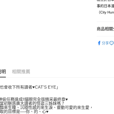
３．收到繳
每筆NT$8
事的日本漫
／ATM／
※ 請注意
（City H
萊爾富取
絡購買商品
先享後付
每筆NT$8
※ 交易是
商品相關分
是否繳費成
付款後萊
付客戶支
每筆NT$8
漫畫
經
【注意事
分享
7-11取貨
１．透過由
交易，需
每筆NT$8
求債權轉
２．關於
付款後7-1
https://aft
每筆NT$8
３．未成
說明
相關推薦
「AFTE
宅配
任。
４．使用「
每筆NT$1
也會收下所有讀者♥CAT’S EYE」
即時審查
結果請求
國家/地區
５．嚴禁
神偷任務達成!!貓眼完全版精采最終章♥
形，恩沛
當初魅惑廣大讀者的怪盜三姊妹嗎？
動。
豔來生瞳、沉穩性感的來生淚、靈動可愛的來生愛，
取的目標是──你、的、心♥