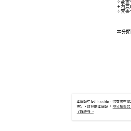
✧全書
✦內頁
✧套書
本分類
本網站中使用 cookie，欲查詢有關
設定，請參閱本網站「
隱私權條款
使用 cookie。
了解更多 >