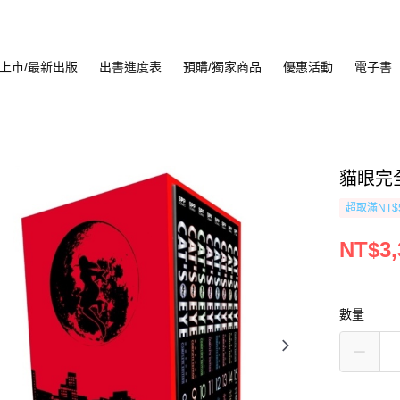
上市/最新出版
出書進度表
預購/獨家商品
優惠活動
電子書
貓眼完全
超取滿NT$
NT$3,
數量