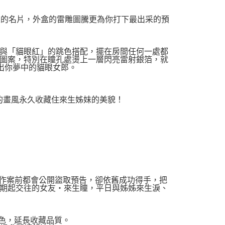
人的名片，外盒的雷雕圖騰更為你打下最出采的預
與「貓眼紅」的跳色搭配，擺在房間任何一處都
圖案，特別在瞳孔處燙上一層閃亮雷射銀箔，就
出你夢中的貓眼女郎。
般的畫風永久收藏住來生姊妹的美貌！
每次作案前都會公開盜取預告，卻依舊成功得手，把
期起交往的女友‧來生瞳，平日與姊姊來生淚、
色，延長收藏品質。