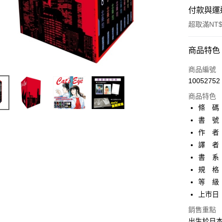
付款與運
超取滿NT$
付款方式
商品特色
信用卡一
商品編號
10052752
超商取貨
商品特色
AFTEE先
條 碼：9
相關說明
書 號：
【關於「A
作 者
ATM付款
AFTEE
便利好安
譯 者：
１．簡單
書 系：
２．便利
運送方式
規 格：
３．安心
等 級
全家取貨
【「AFT
上市日：2
每筆NT$8
１．於結帳
付」結帳
銷售重點
付款後全
２．訂單
出生於日