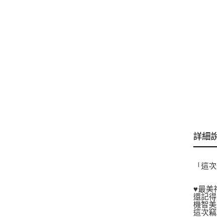
詳細
「這次
♥最美
還記得
機智美
這次竊