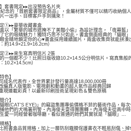
】套書限定▸▸出沒預告名片夾
年紀念的「首刷套書限定商品」，金屬材質不僅可以精巧收納個
片一出手、目標客戶手到擒來！
定①▸▸豪華收藏書盒
盒以「繁華的城市遮掩不了美豔小偷」為設計理念，「夜幕藍」
了它的吸睛魅力！獨特巧思不只如此，書盒側面經典的「貓眼」
眼金睛地鎖定你的心♥書盒採用連續圖片，兩盒收集齊就能拼湊
約14.9×21.9×16.2cm）
定②▸▸來生寫真明信片 2張
的一個都不少！比照日版收錄10.2×14.5公分明信片。寫真集
10.2×14.5cm）
特色】
司成名代表作，全世界累計發行量高達18,000,000冊
改編真人版電影、電視劇和動畫的超人氣作品經典回歸
重現連載彩頁！以最新印刷技術呈現彩色＆雙色原稿
簡介】
貓眼(CAT’S EYE)」的竊盜集團專偷價格不菲的藝術作品，
捕他們的犬鳴署刑警‧內海俊夫耍得團團轉。內海俊夫從高中時
生愛一同經營著咖啡廳，看似普通的她們其實就是「貓眼」…
規格】
比照書盒品質規格，加上一層防刮霧膜保護書衣不輕易刮傷、掉