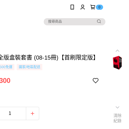
0
版盒裝套書 (08-15冊)【首刷限定版】
500免運
國家/地區配送
300
清除
紀錄