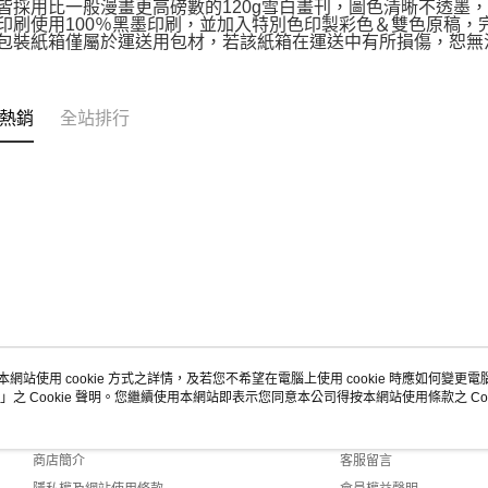
皆採用比一般漫畫更高磅數的120g雪白畫刊，圖色清晰不透墨
印刷使用100％黑墨印刷，並加入特別色印製彩色＆雙色原稿，
包裝紙箱僅屬於運送用包材，若該紙箱在運送中有所損傷，恕無
熱銷
全站排行
本網站使用 cookie 方式之詳情，及若您不希望在電腦上使用 cookie 時應如何變更電腦的
」之 Cookie 聲明。您繼續使用本網站即表示您同意本公司得按本網站使用條款之 Coo
關於我們
客服資訊
品牌故事
購物說明
商店簡介
客服留言