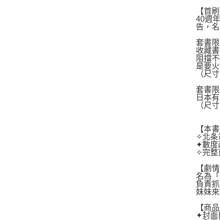
【首刷
40週
告，名
套書限
收藏書
阻擋不
是要火
（尺寸：
套書限
日本有
（尺寸：
【本書
✧北条
✦數度
✧完整
【劇情
名為「
負責抓
妹妹來
【商品
✦封面