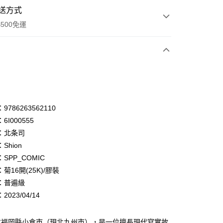
送方式
500免運
次付款
付款
享後付
786263562110
6I000555
FTEE先享後付」】
：北条司
先享後付是「在收到商品之後才付款」的支付方式。 讓您購物簡單
心！
Shion
：不需註冊會員、不需綁卡、不需儲值。
SPP_COMIC
：只要手機號碼，簡訊認證，即可結帳。
菊16開(25K)/膠裝
：先確認商品／服務後，再付款。
：普遍級
付款
EE先享後付」結帳流程】
023/04/14
0，滿NT$500(含以上)免運費
方式選擇「AFTEE先享後付」後，將跳轉至「AFTEE先享後
頁面，進行簡訊認證並確認金額後，即可完成結帳。
家取貨
成立數日內，您將收到繳費通知簡訊。
本福岡縣小倉市（現北九州市），是一位擅長現代寫實故