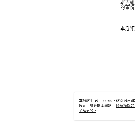
斯克維
的事情
本分類
本網站中使用 cookie，欲查詢有關
設定，請參閱本網站「
隱私權條款
使用 cookie。
了解更多 >