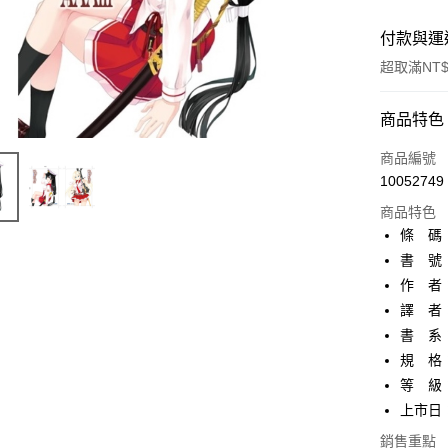
付款與運
超取滿NT$
付款方式
商品特色
信用卡一
商品編號
10052749
超商取貨
商品特色
AFTEE先
條 碼：9
相關說明
書 號：
【關於「A
作 者
ATM付款
AFTEE
便利好安
譯 者
１．簡單
書 系
２．便利
運送方式
規 格
３．安心
等 級
全家取貨
【「AFT
上市日：2
每筆NT$8
１．於結帳
付」結帳
銷售重點