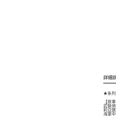
詳細
★系列
【故事
武裝偵
莉亞選
海軍中