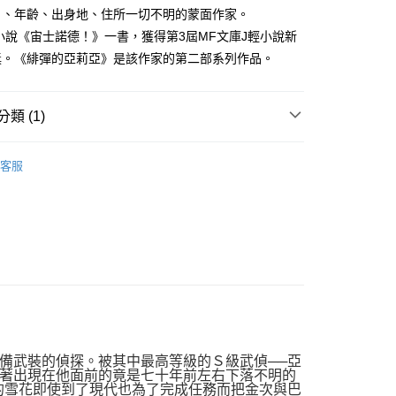
家取貨
成立數日內，您將收到繳費通知簡訊。
日、年齡、出身地、住所一切不明的蒙面作家。
費通知簡訊後14天內，點擊此簡訊中的連結，可透過四大超商
0，滿NT$500(含以上)免運費
小說《宙士諾德！》一書，獲得第3屆MF文庫J輕小說新
網路銀行／等多元方式進行付款，方視為交易完成。
：結帳手續完成當下不需立刻繳費，但若您需要取消訂單，請聯
獎。《緋彈的亞莉亞》是該作家的第二部系列作品。
貨付款
的店家。未經商家同意取消之訂單仍視為有效，需透過AFTEE
繳納相關費用。
0，滿NT$500(含以上)免運費
否成功請以「AFTEE先享後付 」之結帳頁面顯示為準，若有關於
類 (1)
功／繳費後需取消欲退款等相關疑問，請聯繫「AFTEE先享後
爾富取貨
援中心」
https://netprotections.freshdesk.com/support/home
0，滿NT$500(含以上)免運費
浮文字
項】
客服
付款
恩沛科技股份有限公司提供之「AFTEE先享後付」服務完成之
依本服務之必要範圍內提供個人資料，並將交易相關給付款項請
0，滿NT$500(含以上)免運費
讓予恩沛科技股份有限公司。
個人資料處理事宜，請瀏覽以下網址：
1取貨
ee.tw/terms/#terms3
0，滿NT$500(含以上)免運費
年的使用者請事先徵得法定代理人或監護人之同意方可使用
E先享後付」，若未經同意申辦者引起之損失，本公司不負相關責
AFTEE先享後付」時，將依據個別帳號之用戶狀況，依本公司
00，滿NT$800(含以上)免運費
核予不同之上限額度；若仍有額度不足之情形，本公司將視審查
用戶進行身份認證。
配送
查看運費
一人註冊多個帳號或使用他人資訊註冊。若發現惡意使用之情
備武裝的偵探。被其中最高等級的Ｓ級武偵──亞
科技股份有限公司將有權停止該用戶之使用額度並採取法律行
著出現在他面前的竟是七十年前左右下落不明的
的雪花即使到了現代也為了完成任務而把金次與巴