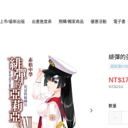
上市/最新出版
出書進度表
預購/獨家商品
優惠活動
電子書
緋彈的亞
超取滿NT$
NT$1
NT$210
數量