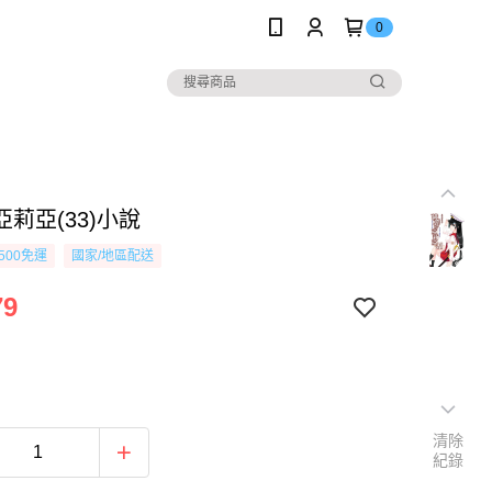
0
莉亞(33)小說
500免運
國家/地區配送
79
清除
紀錄