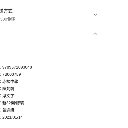
送方式
500免運
次付款
付款
享後付
789571093048
7B000759
FTEE先享後付」】
：赤松中學
先享後付是「在收到商品之後才付款」的支付方式。 讓您購物簡單
心！
：陳梵帆
：不需註冊會員、不需綁卡、不需儲值。
：浮文字
：只要手機號碼，簡訊認證，即可結帳。
：新32開/膠裝
：先確認商品／服務後，再付款。
：普遍級
付款
EE先享後付」結帳流程】
021/01/14
0，滿NT$500(含以上)免運費
方式選擇「AFTEE先享後付」後，將跳轉至「AFTEE先享後
頁面，進行簡訊認證並確認金額後，即可完成結帳。