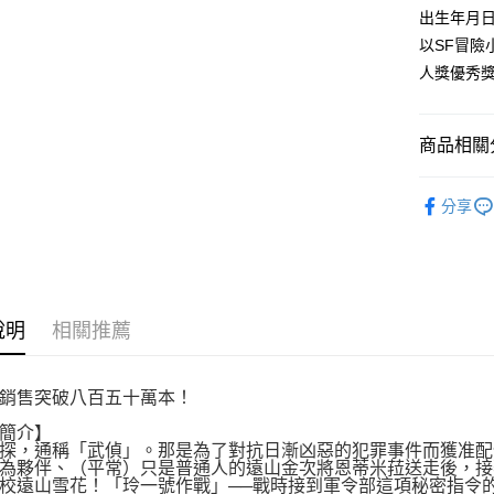
付款後全
２．訂單
出生年月
３．收到繳
每筆NT$8
以SF冒險
／ATM／
※ 請注意
人獎優秀
萊爾富取
絡購買商品
先享後付
每筆NT$8
※ 交易是
商品相關分
是否繳費成
付款後萊
付客戶支
每筆NT$8
輕小說
【注意事
分享
7-11取貨
１．透過由
交易，需
每筆NT$8
求債權轉
２．關於
付款後7-1
https://aft
每筆NT$8
３．未成
說明
相關推薦
「AFTE
宅配
任。
４．使用「
每筆NT$1
銷售突破八百五十萬本！
即時審查
結果請求
國家/地區
簡介】
５．嚴禁
探，通稱「武偵」。那是為了對抗日漸凶惡的犯罪事件而獲准配
形，恩沛
為夥伴、（平常）只是普通人的遠山金次將恩蒂米菈送走後，接
動。
校遠山雪花！「玲一號作戰」──戰時接到軍令部這項秘密指令