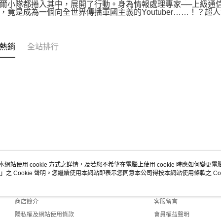
爾小隊都捲入其中，展開了行動。身為情報處理專家──上級通
，竟是成為一個向全世界傳播軍國主義的Youtuber……！？
熱銷
全站排行
本網站使用 cookie 方式之詳情，及若您不希望在電腦上使用 cookie 時應如何變更電腦的
」之 Cookie 聲明。您繼續使用本網站即表示您同意本公司得按本網站使用條款之 Coo
關於我們
客服資訊
品牌故事
購物說明
商店簡介
客服留言
隱私權及網站使用條款
會員權益聲明