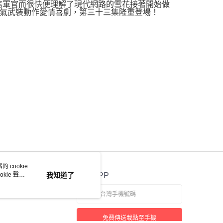
信軍官而很快便理解了現代網路的雪花接著開始做
超人氣武裝動作愛情喜劇，第三十三集隆重登場！
 cookie
kie 聲明
我知道了
官方APP
免費傳送載點至手機