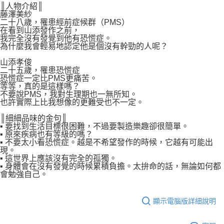
║人物介紹║
藤澤美紗
二十八歲，罹患經前症候群（PMS）
在看到山添發作之前，
我完全沒有發覺到他有恐慌症。
為什麼我會輕易地認定他是個沒有幹勁的人呢？
山添孝俊
二十五歲，罹患恐慌症
恐慌症一定比PMS更痛苦。
等等，真的是這樣嗎？
不要說PMS，我對生理期也一無所知。
也許實際上比我想像的更難受也不一定。
║細細品味的金句║
▪ 要找到生活目標很困難，不過要製造樂趣卻很簡單。
▪ 原來疾病也有等級的嗎？
▪ 不要太小看恐慌症。越是不希望發作的時候，它越有可能出
現。
▪ 這世界上應該沒有完全的孤獨。
▪ 身體會在沒有發覺的時候累積負擔。太拚命的話，無論如何都
會勉強自己。
顯示電腦版詳細說明