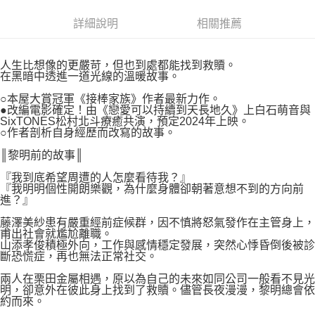
易，需依本服務之必要範圍內提供個人資料，並將交易相關給付款項請求債
權轉讓予恩沛科技股份有限公司。
付款後7-11取貨
詳細說明
相關推薦
２．關於個人資料處理事宜，請瀏覽以下網址：
每筆NT$80，滿NT$500(含以上)免運費
https://aftee.tw/terms/#terms3
３．未成年的使用者請事先徵得法定代理人或監護人之同意方可使用
宅配
人生比想像的更嚴苛，但也到處都能找到救贖。
「AFTEE先享後付」，若未經同意申辦者引起之損失，本公司不負相關責
在黑暗中透進一道光線的溫暖故事。
任。
每筆NT$100，滿NT$800(含以上)免運費
４．使用「AFTEE先享後付」時，將依據個別帳號之用戶狀況，依本公司即
○本屋大賞冠軍《接棒家族》作者最新力作。
時審查核予不同之上限額度；若仍有額度不足之情形，本公司將視審查結果
國家/地區配送
查看運費
●改編電影確定！由《戀愛可以持續到天長地久》上白石萌音與
請求用戶進行身份認證。
SixTONES松村北斗療癒共演，預定2024年上映。
５．嚴禁一人註冊多個帳號或使用他人資訊註冊。若發現惡意使用之情形，
○作者剖析自身經歷而改寫的故事。
恩沛科技股份有限公司將有權停止該用戶之使用額度並採取法律行動。
║黎明前的故事║
『我到底希望周遭的人怎麼看待我？』
『我明明個性開朗樂觀，為什麼身體卻朝著意想不到的方向前
進？』
藤澤美紗患有嚴重經前症候群，因不慎將怒氣發作在主管身上，
甫出社會就尷尬離職。
山添孝俊積極外向，工作與感情穩定發展，突然心悸昏倒後被診
斷恐慌症，再也無法正常社交。
兩人在栗田金屬相遇，原以為自己的未來如同公司一般看不見光
明，卻意外在彼此身上找到了救贖。儘管長夜漫漫，黎明總會依
約而來。