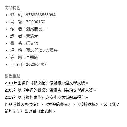
AFTEE先享後付
商品特色
相關說明
條 碼：9786263563094
【關於「AFTEE先享後付」】
ATM付款
AFTEE先享後付是「在收到商品之後才付款」的支付方式。 讓您購物簡單
書 號：7G000156
便利好安心！
作 者：瀨尾麻衣子
１．簡單：不需註冊會員、不需綁卡、不需儲值。
運送方式
譯 者：黃涓芳
２．便利：只要手機號碼，簡訊認證，即可結帳。
３．安心：先確認商品／服務後，再付款。
書 系：嬉文化
全家取貨付款
規 格：菊16開(25K)/膠裝
每筆NT$80，滿NT$500(含以上)免運費
【「AFTEE先享後付」結帳流程】
１．於結帳方式選擇「AFTEE先享後付」後，將跳轉至「AFTEE先享後付」
等 級：普遍級
付款後全家取貨
結帳頁面，進行簡訊認證並確認金額後，即可完成結帳。
上市日：2023/04/07
２．訂單成立數日內，您將收到繳費通知簡訊。
每筆NT$80，滿NT$500(含以上)免運費
３．收到繳費通知簡訊後14天內，點擊此簡訊中的連結，可透過四大超商／
銷售重點
ATM／網路銀行／等多元方式進行付款，方視為交易完成。
萊爾富取貨付款
※ 請注意：結帳手續完成當下不需立刻繳費，但若您需要取消訂單，請聯絡
2001年出道作《卵之緒》便斬獲少爺文學大獎。
每筆NT$80，滿NT$500(含以上)免運費
購買商品的店家。未經商家同意取消之訂單仍視為有效，需透過AFTEE先享
2005年以《幸福的餐桌》榮獲吉川英治文學新人獎。
後付繳納相關費用。
2019年以《接棒家族》成為本屋大賞冠軍得主。
付款後萊爾富取貨
※ 交易是否成功請以「AFTEE先享後付 」之結帳頁面顯示為準，若有關於
是否繳費成功／繳費後需取消欲退款等相關疑問，請聯繫「AFTEE先享後付
作品《離天國很遠》、《幸福的餐桌》、《接棒家族》、及《黎明
每筆NT$80，滿NT$500(含以上)免運費
客戶支援中心」
https://netprotections.freshdesk.com/support/home
前的全部》皆改編日本影劇。
7-11取貨付款
【注意事項】
１．透過由恩沛科技股份有限公司提供之「AFTEE先享後付」服務完成之交
每筆NT$80，滿NT$500(含以上)免運費